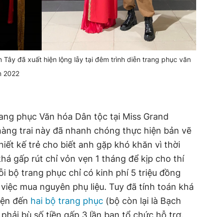
n Tây đã xuất hiện lộng lẫy tại đêm trình diễn trang phục văn
m 2022
Trang phục Văn hóa Dân tộc tại Miss Grand
àng trai này đã nhanh chóng thực hiện bản vẽ
hiết kế trẻ cho biết anh gặp khó khăn vì thời
há gấp rút chỉ vỏn vẹn 1 tháng để kịp cho thí
mỗi bộ trang phục chỉ có kinh phí 5 triệu đồng
 việc mua nguyên phụ liệu. Tuy đã tính toán khá
iện đến
hai bộ trang phục
(bộ còn lại là Bạch
hải bù số tiền gấp 3 lần ban tổ chức hỗ trợ.