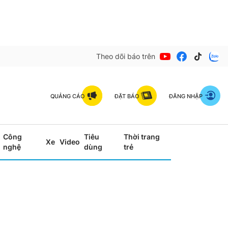
Theo dõi báo trên
QUẢNG CÁO
ĐẶT BÁO
ĐĂNG NHẬP
Công
Tiêu
Thời trang
Xe
Video
nghệ
dùng
trẻ