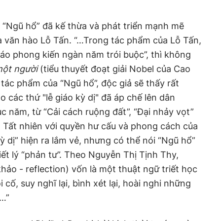
 “Ngũ hổ” đã kế thừa và phát triển mạnh mẽ
 văn hào Lỗ Tấn. “…Trong tác phẩm của Lỗ Tấn,
iáo phong kiến ngàn năm trói buộc”, thì không
một người
(tiểu thuyết đoạt giải Nobel của Cao
tác phẩm của “Ngũ hổ”, độc giả sẽ thấy rất
 các thứ "lễ giáo kỳ dị" đã áp chế lên dân
 năm, từ “Cải cách ruộng đất”, “Đại nhảy vọt”
Tất nhiên với quyền hư cấu và phong cách của
ỳ dị” hiện ra lắm vẻ, nhưng có thể nói “Ngũ hổ”
iết lý “phản tư”. Theo Nguyễn Thị Tịnh Thy,
hảo - reflection) vốn là một thuật ngữ triết học
cố, suy nghĩ lại, bình xét lại, hoài nghi những
ử…”