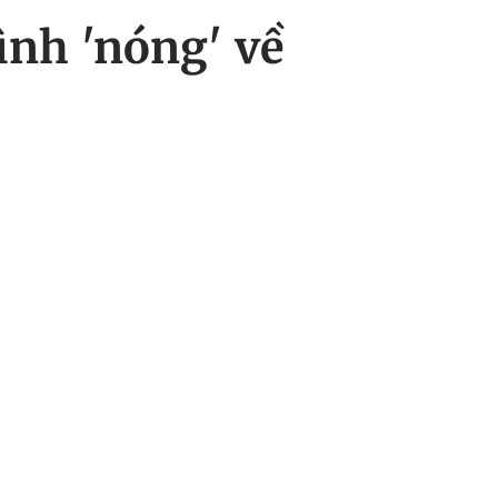
ình 'nóng' về