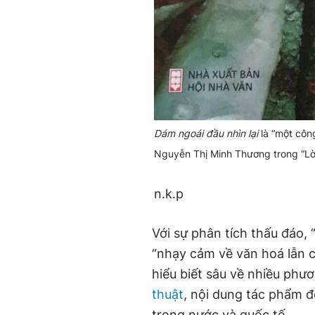
Dám ngoái đầu nhìn lại
là “một côn
Nguyễn Thị Minh Thương trong “Lời
n.k.p
Với sự phân tích thấu đáo,
“nhạy cảm về văn hoá lẫn c
hiểu biết sâu về nhiều phư
thuật
, nội dung tác phẩm 
trong nước và quốc tế…