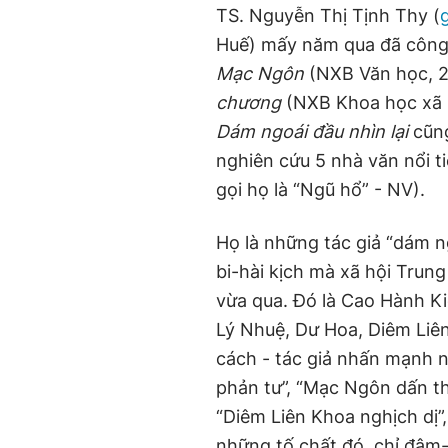
TS. Nguyễn Thị Tịnh Thy (
Huế) mấy năm qua đã công
Mạc Ngôn
(NXB Văn học, 
chương
(NXB Khoa học xã hộ
Dám ngoái đầu nhìn lại
cũng
nghiên cứu 5 nhà văn nổi t
gọi họ là “Ngũ hổ” - NV).
Họ là những tác giả “dám n
bi-hài kịch mà xã hội Trun
vừa qua. Đó là Cao Hành Ki
Lý Nhuệ, Dư Hoa, Diêm Liê
cách - tác giả nhấn mạnh n
phản tư”, “Mạc Ngôn dấn th
“Diêm Liên Khoa nghịch dị”
những tố chất đó, chỉ đậm-