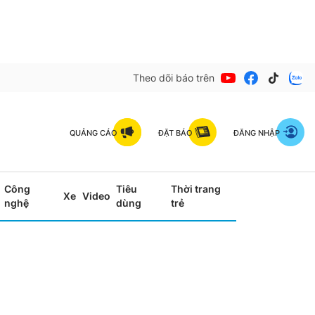
Theo dõi báo trên
QUẢNG CÁO
ĐẶT BÁO
ĐĂNG NHẬP
Công
Tiêu
Thời trang
Xe
Video
nghệ
dùng
trẻ