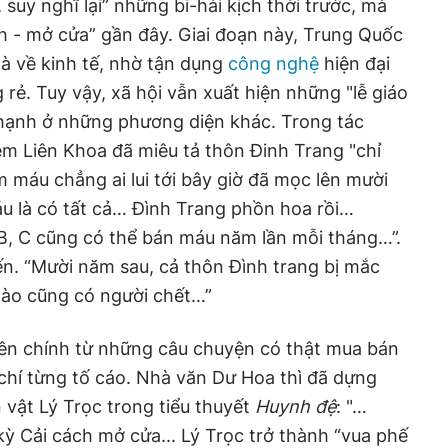
 suy nghĩ lại” những bi-hài kịch thời trước, mà
h - mở cửa” gần đây. Giai đoạn này, Trung Quốc
 là về kinh tế, nhờ tận dụng
công nghệ
hiện đại
rẻ. Tuy vậy, xã hội vẫn xuất hiện những "lễ giáo
 hạnh ở những phương diện khác. Trong tác
êm Liên Khoa đã miêu tả thôn Đinh Trang "chỉ
 máu chẳng ai lui tới bây giờ đã mọc lên mười
 là có tất cả… Đình Trang phồn hoa rồi…
B, C cũng có thể bán máu năm lần mỗi tháng…”.
ến. “Mười năm sau, cả thôn Đình trang bị mắc
ào cũng có người chết…”
n chính từ những câu chuyện có thật mua bán
chí từng tố cáo. Nhà văn Dư Hoa thì đã dựng
 vật Lý Trọc trong tiểu thuyết
Huynh đệ
: "…
ỳ Cải cách mở cửa... Lý Trọc trở thành “vua phế