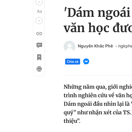
'Dám ngoái 
văn học đư
Nguyễn Khắc Phê
- ngkph
Chia sẻ
Những năm qua, giới nghiê
trình nghiên cứu về văn h
Dám ngoái đầu nhìn lại là
quý” như nhận xét của TS
thiệu”.