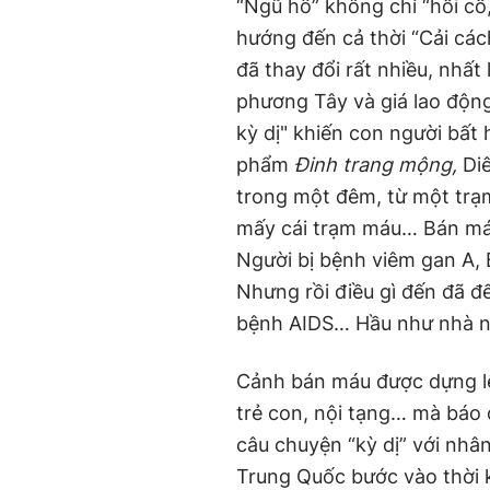
“Ngũ hổ” không chỉ “hồi cố,
hướng đến cả thời “Cải các
đã thay đổi rất nhiều, nhất
phương Tây và giá lao động 
kỳ dị" khiến con người bất
phẩm
Đinh trang mộng,
Di
trong một đêm, từ một trạm
mấy cái trạm máu… Bán máu
Người bị bệnh viêm gan A, 
Nhưng rồi điều gì đến đã đ
bệnh AIDS… Hầu như nhà n
Cảnh bán máu được dựng lê
trẻ con, nội tạng… mà báo 
câu chuyện “kỳ dị” với nhân
Trung Quốc bước vào thời k