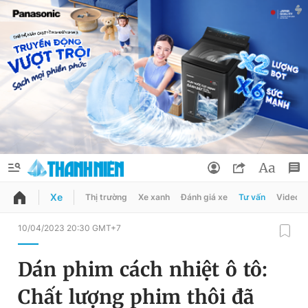
Xe
Thị trường
Xe xanh
Đánh giá xe
Tư vấn
Video
QUẢNG CÁO
ĐẶT BÁO
10/04/2023 20:30 GMT+7
Thông tin tài khoản
Dán phim cách nhiệt ô tô:
Đổi mật khẩu
Chuyên mục
Chất lượng phim thôi đã
Tin đã lưu