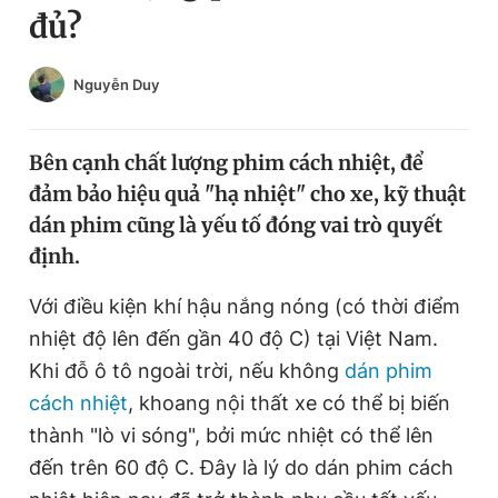
đủ?
Chuyên mục khác
Tin đã xem
Chào ngày mới
Tin 24h
Nguyễn Duy
Đăng xuất
Tin thị trường
Tin 360
Bên cạnh chất lượng phim cách nhiệt, để
đảm bảo hiệu quả "hạ nhiệt" cho xe, kỹ thuật
Video
Magazine
dán phim cũng là yếu tố đóng vai trò quyết
định.
Sản phẩm khác
Với điều kiện khí hậu nắng nóng (có thời điểm
nhiệt độ lên đến gần 40 độ C) tại Việt Nam.
Tiện ích
Bạn cần biết
Khi đỗ ô tô ngoài trời, nếu không
dán phim
cách nhiệt
, khoang nội thất xe có thể bị biến
Thông tin tòa soạn
Liên hệ quảng cáo
thành "lò vi sóng", bởi mức nhiệt có thể lên
đến trên 60 độ C. Đây là lý do dán phim cách