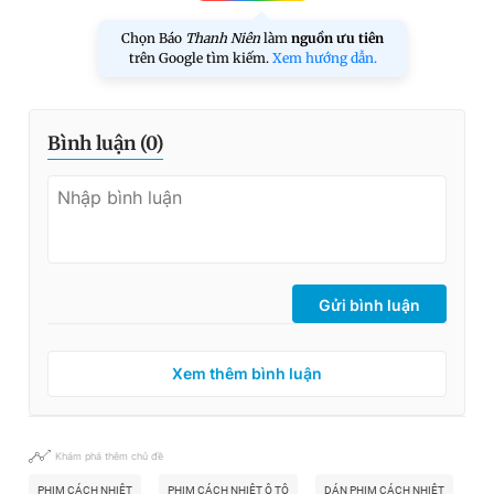
Chọn Báo
Thanh Niên
làm
nguồn ưu tiên
trên Google tìm kiếm.
Xem hướng dẫn.
Bình luận (
0
)
Gửi bình luận
Xem thêm bình luận
Khám phá thêm chủ đề
PHIM CÁCH NHIỆT
PHIM CÁCH NHIỆT Ô TÔ
DÁN PHIM CÁCH NHIỆT
CH