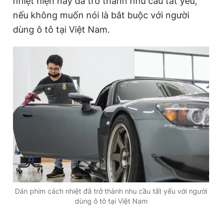
nhiệt hiện nay đã trở thành nhu cầu tất yếu,
nếu không muốn nói là bắt buộc với người
dùng ô tô tại Việt Nam.
Đọc Thanh Niên trên điện thoại
Theo dõi báo trên
Hotline
Liên hệ quảng cáo
0906 645 777
0908 780 404
Đặt báo
Quảng cáo
RSS
Tòa soạn
Chính sách bảo
Tổng biên tập: Nguyễn Ngọc Toàn
Phó tổng biên tập thường trực: Hải Thành
Dán phim cách nhiệt đã trở thành nhu cầu tất yếu với người
Phó tổng biên tập: Lâm Hiếu Dũng
dùng ô tô tại Việt Nam
Phó tổng biên tập: Trần Việt Hưng
Tổng thư ký tòa soạn: Đức Trung