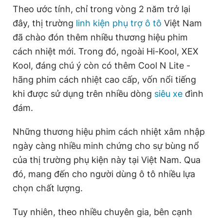
Theo ước tính, chỉ trong vòng 2 năm trở lại
Giấy phép xuất bản số 110/GP - BTTTT cấp ngày 24.3.2020
© 2003-2026 Bản quyền thuộc về Báo Thanh Niên. Cấm sao
đây, thị trường
linh kiện phụ trợ ô tô
Việt Nam
chép dưới mọi hình thức nếu không có sự chấp thuận bằng văn
bản. Phát triển bởi ePi Technologies, JSC.
đã chào đón thêm nhiều thương hiệu phim
cách nhiệt mới. Trong đó, ngoài Hi-Kool, XEX
Kool, đáng chú ý còn có thêm Cool N Lite -
hãng phim cách nhiệt cao cấp, vốn nổi tiếng
khi được sử dụng trên nhiều dòng
siêu xe
đình
đám.
Những thương hiệu phim cách nhiệt xâm nhập
ngày càng nhiều minh chứng cho sự bùng nổ
của thị trường phụ kiện này tại Việt Nam. Qua
đó, mang đến cho người dùng ô tô nhiều lựa
chọn chất lượng.
Tuy nhiên, theo nhiều chuyên gia, bên cạnh