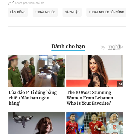
Khám phá thêm chủ đề
LÂM ĐỒNG
THOÁT NGHÈO
SÁP NHẬP
THOÁT NGHÈO BỀN VỮNG