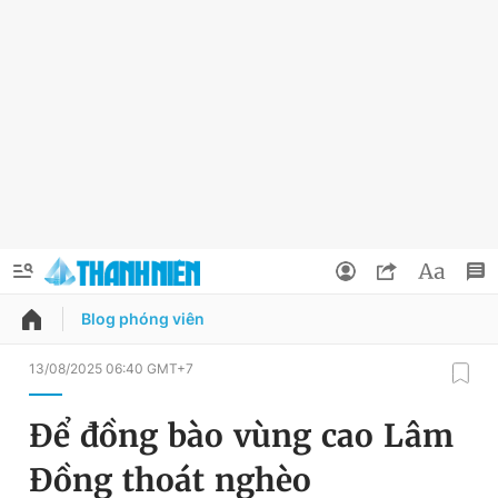
Blog phóng viên
QUẢNG CÁO
ĐẶT BÁO
13/08/2025 06:40 GMT+7
Thông tin tài khoản
Để đồng bào vùng cao Lâm
Đổi mật khẩu
Chuyên mục
Đồng thoát nghèo
Tin đã lưu