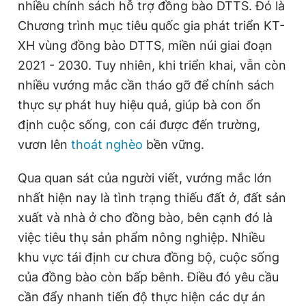
nhiều chính sách hỗ trợ đồng bào DTTS. Đó là
Chương trình mục tiêu quốc gia phát triển KT-
XH vùng đồng bào DTTS, miền núi giai đoạn
Đọc Thanh Niên trên điện thoại
2021 - 2030. Tuy nhiên, khi triển khai, vẫn còn
nhiều vướng mắc cần tháo gỡ để chính sách
thực sự phát huy hiệu quả, giúp bà con ổn
định cuộc sống, con cái được đến trường,
Theo dõi báo trên
vươn lên
thoát nghèo
bền vững.
Hotline
Liên hệ quảng cáo
Qua quan sát của người viết, vướng mắc lớn
0906 645 777
0908 780 404
nhất hiện nay là tình trạng thiếu đất ở, đất sản
xuất và nhà ở cho đồng bào, bên cạnh đó là
Đặt báo
Quảng cáo
RSS
Tòa soạn
Chính sách bảo
việc tiêu thụ sản phẩm nông nghiệp. Nhiều
Tổng biên tập: Nguyễn Ngọc Toàn
khu vực tái định cư chưa đồng bộ, cuộc sống
Phó tổng biên tập thường trực: Hải Thành
Phó tổng biên tập: Lâm Hiếu Dũng
của đồng bào còn bấp bênh. Điều đó yêu cầu
Phó tổng biên tập: Trần Việt Hưng
cần đẩy nhanh tiến độ thực hiện các dự án
Tổng thư ký tòa soạn: Đức Trung