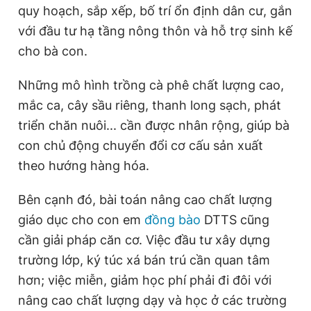
quy hoạch, sắp xếp, bố trí ổn định dân cư, gắn
Giấy phép xuất bản số 110/GP - BTTTT cấp ngày 24.3.2020
© 2003-2026 Bản quyền thuộc về Báo Thanh Niên. Cấm sao
với đầu tư hạ tầng nông thôn và hỗ trợ sinh kế
chép dưới mọi hình thức nếu không có sự chấp thuận bằng văn
cho bà con.
bản. Phát triển bởi ePi Technologies, JSC.
Những mô hình trồng cà phê chất lượng cao,
mắc ca, cây sầu riêng, thanh long sạch, phát
triển chăn nuôi... cần được nhân rộng, giúp bà
con chủ động chuyển đổi cơ cấu sản xuất
theo hướng hàng hóa.
Bên cạnh đó, bài toán nâng cao chất lượng
giáo dục cho con em
đồng bào
DTTS cũng
cần giải pháp căn cơ. Việc đầu tư xây dựng
trường lớp, ký túc xá bán trú cần quan tâm
hơn; việc miễn, giảm học phí phải đi đôi với
nâng cao chất lượng dạy và học ở các trường