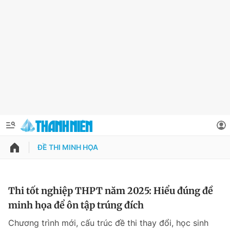
ĐỀ THI MINH HỌA
QUẢNG CÁO
ĐẶT BÁO
Thông tin tài khoản
Thi tốt nghiệp THPT năm 2025: Hiểu đúng đề
minh họa để ôn tập trúng đích
Đổi mật khẩu
Chuyên mục
Chương trình mới, cấu trúc đề thi thay đổi, học sinh
Tin đã lưu