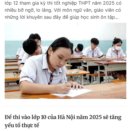
lớp 12 tham gia kỳ thi tốt nghiệp THPT năm 2025 có
Chuyên mục khác
nhiều bỡ ngỡ, lo lắng. Với môn ngữ văn, giáo viên có
Tin đã xem
những lời khuyên sau đây để giúp học sinh ôn tập...
Chào ngày mới
Tin 24h
Đăng xuất
Tin thị trường
Tin 360
Video
Magazine
Sản phẩm khác
Tiện ích
Bạn cần biết
Thông tin tòa soạn
Liên hệ quảng cáo
Đề thi vào lớp 10 của Hà Nội năm 2025 sẽ tăng
yếu tố thực tế