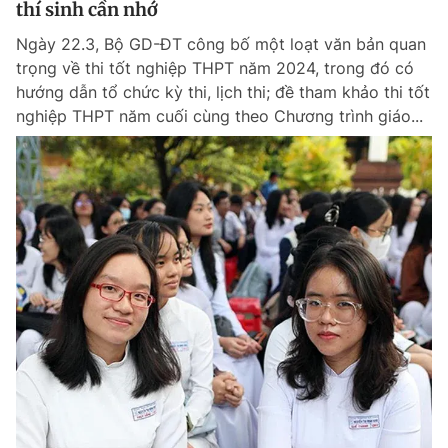
thí sinh cần nhớ
Giấy phép xuất bản số 110/GP - BTTTT cấp ngày 24.3.2020
© 2003-2026 Bản quyền thuộc về Báo Thanh Niên. Cấm sao chép
Ngày 22.3, Bộ GD-ĐT công bố một loạt văn bản quan
dưới mọi hình thức nếu không có sự chấp thuận bằng văn bản.
trọng về thi tốt nghiệp THPT năm 2024, trong đó có
Phát triển bởi ePi Technologies, JSC.
hướng dẫn tổ chức kỳ thi, lịch thi; đề tham khảo thi tốt
nghiệp THPT năm cuối cùng theo Chương trình giáo...