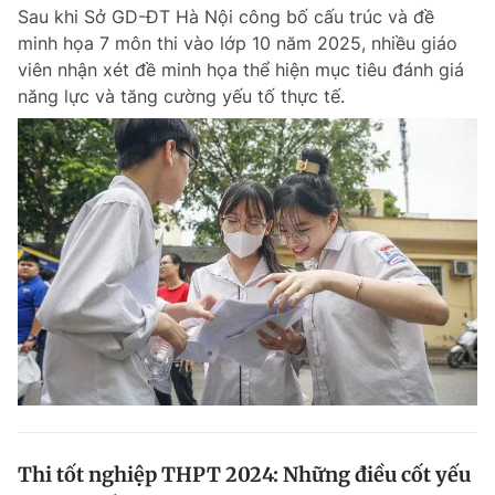
Sau khi Sở GD-ĐT Hà Nội công bố cấu trúc và đề
minh họa 7 môn thi vào lớp 10 năm 2025, nhiều giáo
viên nhận xét đề minh họa thể hiện mục tiêu đánh giá
Đọc Thanh Niên trên điện thoại
năng lực và tăng cường yếu tố thực tế.
Theo dõi báo trên
Hotline
Liên hệ quảng cáo
0906 645 777
0908 780 404
Đặt báo
Quảng cáo
RSS
Tòa soạn
Chính sách bảo m
Tổng biên tập: Nguyễn Ngọc Toàn
Phó tổng biên tập thường trực: Hải Thành
Phó tổng biên tập: Lâm Hiếu Dũng
Phó tổng biên tập: Trần Việt Hưng
Thi tốt nghiệp THPT 2024: Những điều cốt yếu
Tổng thư ký tòa soạn: Đức Trung