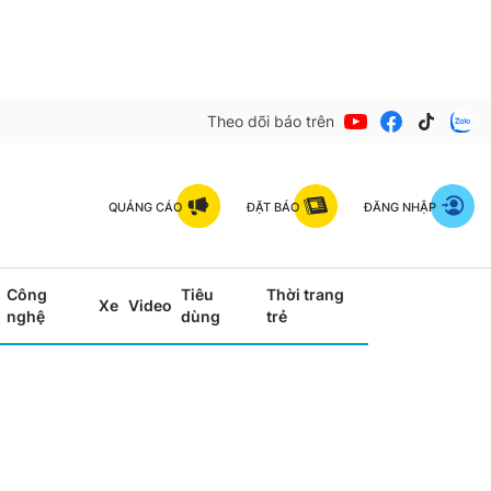
Theo dõi báo trên
QUẢNG CÁO
ĐẶT BÁO
ĐĂNG NHẬP
Công
Tiêu
Thời trang
Xe
Video
nghệ
dùng
trẻ