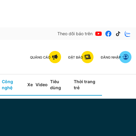
Theo dõi báo trên
QUẢNG CÁO
ĐẶT BÁO
ĐĂNG NHẬP
Công
Tiêu
Thời trang
Xe
Video
nghệ
dùng
trẻ