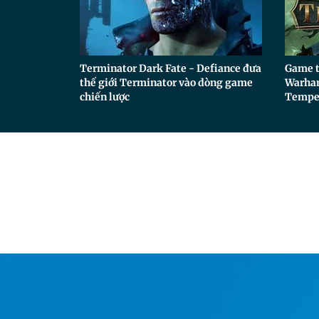
Terminator Dark Fate - Defiance đưa
Game t
thế giới Terminator vào dòng game
Warham
chiến lược
Tempes