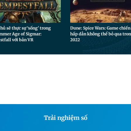
hủ sẽ thực sự ‘sống' trong
Dune: Spice Wars: Game chiến
mer Age of Sigmar:
hấp dẫn không thể bỏ qua tro
tfall với bản VR
2022
Trải nghiệm số