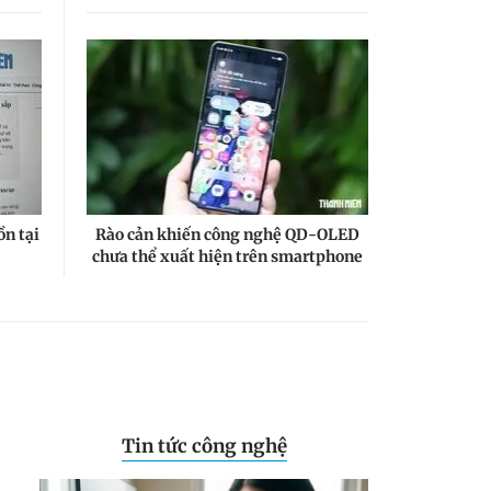
HONOR 600 Series: AI tiếp
tục là tâm điểm
Review 3 tháng dùng
Galaxy S26 Ultra: Những
tính năng AI khiến tôi
không muốn tắt
n tại
Rào cản khiến công nghệ QD-OLED
chưa thể xuất hiện trên smartphone
Tin tức công nghệ