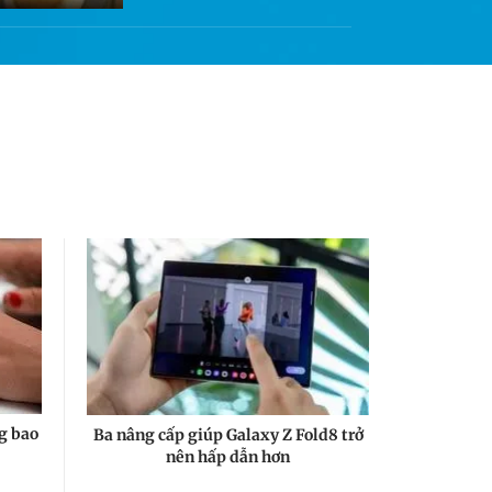
JBL Go 5: Loa tí hon
nhưng sở hữu nhiều công
nghệ đáng chú ý trong tầm
giá
JBL Xtreme 5 có gì mới
sau khi nâng cấp khả năng
chơi nhạc ngoài trời?
Trải nghiệm những tính
năng camera cao cấp nhất
trên Samsung Galaxy S26
Ultra: Zoom mượt, rung lắc
không là vấn đề
g bao
Ba nâng cấp giúp Galaxy Z Fold8 trở
nên hấp dẫn hơn
Trải nghiệm nhanh