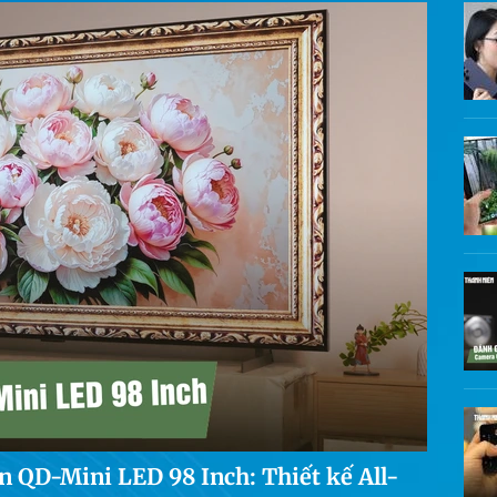
 QD-Mini LED 98 Inch: Thiết kế All-