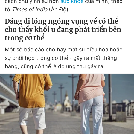
cách chú ý nhiều hơn
sức khỏe
của mình, theo
tờ
Times of India
(Ấn Độ).
Dáng đi lóng ngóng vụng về có thể
Đọc Thanh Niên trên điện thoại
cho thấy khối u đang phát triển bên
trong cơ thể
Một số báo cáo cho hay mất sự điều hòa hoặc
Theo dõi báo trên
sự phối hợp trong cơ thể - gây ra mất thăng
bằng, cũng có thể là do ung thư gây ra.
Hotline
Liên hệ quảng cáo
0906 645 777
0908 780 404
Đặt báo
Quảng cáo
RSS
Tòa soạn
Chính sách bảo
Tổng biên tập: Nguyễn Ngọc Toàn
Phó tổng biên tập thường trực: Hải Thành
Phó tổng biên tập: Lâm Hiếu Dũng
Phó tổng biên tập: Trần Việt Hưng
Tổng thư ký tòa soạn: Đức Trung