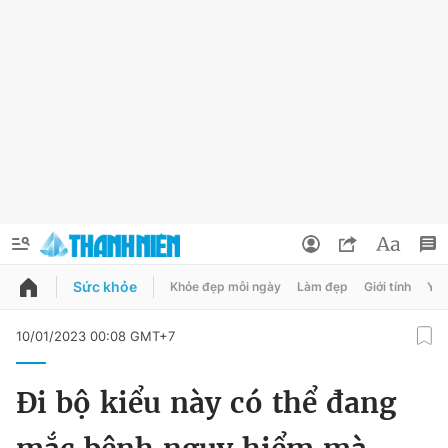
Sức khỏe
Khỏe đẹp mỗi ngày
Làm đẹp
Giới tính
Y t
QUẢNG CÁO
ĐẶT BÁO
10/01/2023 00:08 GMT+7
Thông tin tài khoản
Đi bộ kiểu này có thể đang
Đổi mật khẩu
Chuyên mục
Tin đã lưu