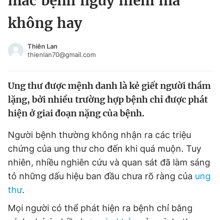
mắc bệnh nguy hiểm mà
Chuyên mục khác
không hay
Tin đã xem
Chào ngày mới
Tin 24h
Thiên Lan
Đăng xuất
thienlan70@gmail.com
Tin thị trường
Tin 360
Ung thư được mệnh danh là kẻ giết người thầm
Video
Magazine
lặng, bởi nhiều trường hợp bệnh chỉ được phát
hiện ở giai đoạn nặng của bệnh.
Sản phẩm khác
Người bệnh thường không nhận ra các triệu
chứng của ung thư cho đến khi quá muộn. Tuy
Tiện ích
Bạn cần biết
nhiên, nhiều nghiên cứu và quan sát đã làm sáng
tỏ những dấu hiệu ban đầu chưa rõ ràng của
ung
Thông tin tòa soạn
Liên hệ quảng cáo
thư
.
Mọi người có thể phát hiện ra bệnh chỉ bằng