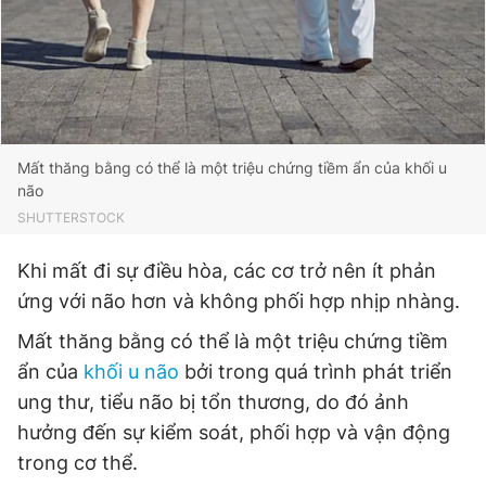
Giấy phép xuất bản số 110/GP - BTTTT cấp ngày 24.3.2020
© 2003-2026 Bản quyền thuộc về Báo Thanh Niên. Cấm sao
chép dưới mọi hình thức nếu không có sự chấp thuận bằng văn
bản. Phát triển bởi ePi Technologies, JSC.
Mất thăng bằng có thể là một triệu chứng tiềm ẩn của khối u
não
SHUTTERSTOCK
Khi mất đi sự điều hòa, các cơ trở nên ít phản
ứng với não hơn và không phối hợp nhịp nhàng.
Mất thăng bằng có thể là một triệu chứng tiềm
ẩn của
khối u não
bởi trong quá trình phát triển
ung thư, tiểu não bị tổn thương, do đó ảnh
hưởng đến sự kiểm soát, phối hợp và vận động
trong cơ thể.