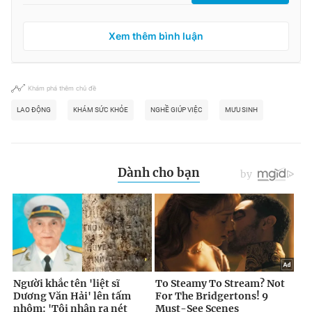
Xem thêm bình luận
Khám phá thêm chủ đề
LAO ĐỘNG
KHÁM SỨC KHỎE
NGHỀ GIÚP VIỆC
MƯU SINH