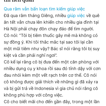
Giấy phép xuất bản số 110/GP - BTTTT cấp ngày 24.3.2020
Qua rằm vẫn bấn loạn tìm kiếm giúp việc
© 2003-2026 Bản quyền thuộc về Báo Thanh Niên. Cấm sao
chép dưới mọi hình thức nếu không có sự chấp thuận bằng văn
Đã qua rằm tháng Giêng, nhiều
giúp việc
về quê
bản. Phát triển bởi ePi Technologies, JSC.
ăn tết vẫn chưa lên khiến cho nhiều gia đình tại
Hà Nội phải chạy đôn chạy đáo để tìm người.
Cô nói: “Tôi bị tiêm thuốc gây mê mà không có
sự đồng ý. Khi tôi thắc mắc tại sao tôi lại cần
một mũi tiêm như vậy? Bác sĩ nói rằng tôi bị suy
kiệt và cần phải nghỉ ngơi”.
Cô kể lại rằng cô bị đưa đến một căn phòng với
nhiều dụng cụ y khoa rồi sau đó tỉnh dậy với cơn
đau nhói kèm một vết rạch trên cơ thể. Cô nói
cô không được giải thích về những gì đã xảy ra
và bị gửi trả về Indonesia vì gia chủ nói rằng cô
không phù hợp với công việc.
Cô cho biết mãi cho đến gần đây, trong một lần