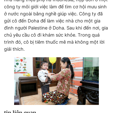
công ty môi giới việc làm để tìm cơ hội mưu sinh
ở nước ngoài bằng nghề giúp việc. Công ty đã
Đọc Thanh Niên trên điện thoại
gửi cô đến Doha để làm việc nhà cho một gia
đình người Palestine ở Doha. Sau khi đến nơi, gia
chủ yêu cầu cô đi khám sức khỏe. Trong quá
trình đó, cô bị tiêm thuốc mê mà không một lời
Theo dõi báo trên
giải thích.
Hotline
Liên hệ quảng cáo
0906 645 777
0908 780 404
Đặt báo
Quảng cáo
RSS
Tòa soạn
Chính sách bảo
Tổng biên tập: Nguyễn Ngọc Toàn
Phó tổng biên tập thường trực: Hải Thành
Phó tổng biên tập: Lâm Hiếu Dũng
Phó tổng biên tập: Trần Việt Hưng
Tổng thư ký tòa soạn: Đức Trung
tin liên quan