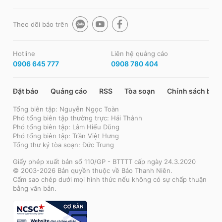
Theo dõi báo trên
Hotline
Liên hệ quảng cáo
0906 645 777
0908 780 404
Đặt báo
Quảng cáo
RSS
Tòa soạn
Chính sách bảo
Tổng biên tập: Nguyễn Ngọc Toàn
Phó tổng biên tập thường trực: Hải Thành
Phó tổng biên tập: Lâm Hiếu Dũng
Phó tổng biên tập: Trần Việt Hưng
Tổng thư ký tòa soạn: Đức Trung
Giấy phép xuất bản số 110/GP - BTTTT cấp ngày 24.3.2020
© 2003-2026 Bản quyền thuộc về Báo Thanh Niên.
Cấm sao chép dưới mọi hình thức nếu không có sự chấp thuận
bằng văn bản.