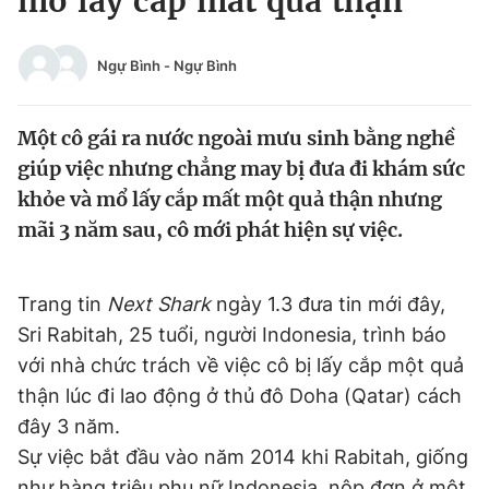
mổ lấy cắp mất quả thận
Chuyên mục khác
Tin đã xem
Ngự Bình
-
Ngự Bình
Chào ngày mới
Tin 24h
Đăng xuất
Một cô gái ra nước ngoài mưu sinh bằng nghề
Tin thị trường
Tin 360
giúp việc nhưng chẳng may bị đưa đi khám sức
khỏe và mổ lấy cắp mất một quả thận nhưng
Video
Magazine
mãi 3 năm sau, cô mới phát hiện sự việc.
Sản phẩm khác
Trang tin
Next Shark
ngày 1.3 đưa tin mới đây,
Tiện ích
Bạn cần biết
Sri Rabitah, 25 tuổi, người Indonesia, trình báo
với nhà chức trách về việc cô bị lấy cắp một quả
thận lúc đi lao động ở thủ đô Doha (Qatar) cách
Thông tin tòa soạn
Liên hệ quảng cáo
đây 3 năm.
Sự việc bắt đầu vào năm 2014 khi Rabitah, giống
như hàng triệu phụ nữ Indonesia, nộp đơn ở một