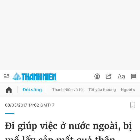
Đời sống
Thanh Niên và tôi
Tết yêu thương
Người sốn
QUẢNG CÁO
ĐẶT BÁO
03/03/2017 14:02 GMT+7
Thông tin tài khoản
Đi giúp việc ở nước ngoài, bị
Đổi mật khẩu
Chuyên mục
Tin đã lưu