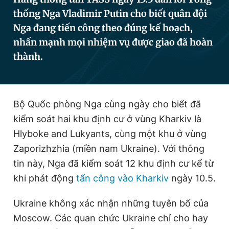
thống Nga Vladimir Putin cho biết quân đội
Nga đang tiến công theo đúng kế hoạch,
Đọc Thanh Niên trên điện thoại
nhấn mạnh mọi nhiệm vụ được giao đã hoàn
thành.
Theo dõi báo trên
Bộ Quốc phòng Nga cùng ngày cho biết đã
kiểm soát hai khu định cư ở vùng Kharkiv là
Hotline
Liên hệ quảng cáo
Hlyboke and Lukyants, cùng một khu ở vùng
0906 645 777
0908 780 404
Zaporizhzhia (miền nam Ukraine). Với thông
tin này, Nga đã kiểm soát 12 khu định cư kể từ
Đặt báo
Quảng cáo
RSS
Tòa soạn
Chính sách bảo
khi phát động
tấn công vào Kharkiv
ngày 10.5.
Tổng biên tập: Nguyễn Ngọc Toàn
Phó tổng biên tập thường trực: Hải Thành
Ukraine không xác nhận những tuyên bố của
Phó tổng biên tập: Lâm Hiếu Dũng
Phó tổng biên tập: Trần Việt Hưng
Moscow. Các quan chức Ukraine chỉ cho hay
Tổng thư ký tòa soạn: Đức Trung