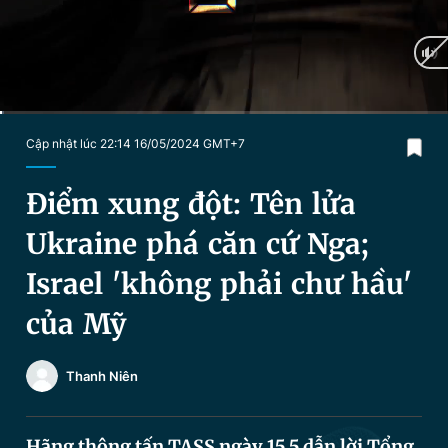
Chuyên mục khác
Tin đã xem
Chào ngày mới
Tin 24h
Đăng xuất
Tin thị trường
Tin 360
Current
0:04
/
Duration
16:01
Cập nhật lúc 22:14 16/05/2024 GMT+7
Time
Video
Magazine
Điểm xung đột: Tên lửa
Ukraine phá căn cứ Nga;
Sản phẩm khác
Israel 'không phải chư hầu'
Tiện ích
Bạn cần biết
của Mỹ
Thông tin tòa soạn
Liên hệ quảng cáo
Thanh Niên
Hãng thông tấn TASS ngày 15.5 dẫn lời Tổng