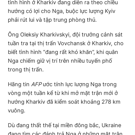
tình hình ở Kharkiv đang diễn ra theo chiều
Giấy phép xuất bản số 110/GP - BTTTT cấp ngày 24.3.2020
hướng có lợi cho Nga, buộc lực lượng Kyiv
© 2003-2026 Bản quyền thuộc về Báo Thanh Niên. Cấm sao
chép dưới mọi hình thức nếu không có sự chấp thuận bằng văn
phải rút lui và tập trung phòng thủ.
bản. Phát triển bởi ePi Technologies, JSC.
Ông Oleksiy Kharkivskyi, đội trưởng cảnh sát
tuần tra tại thị trấn Vovchansk ở Kharkiv, cho
biết tình hình “đang rất khó khăn”, khi quân
Nga chiếm giữ vị trí trên nhiều tuyến phố
trong thị trấn.
Hãng tin
AFP
ước tính lực lượng Nga trong
vòng một tuần kể từ khi mở mặt trận mới ở
hướng Kharkiv đã kiểm soát khoảng 278 km
vuông.
Dù đang thất thế tại miền đông bắc, Ukraine
đang tìm các đánh trả Nga ở những mặt trận