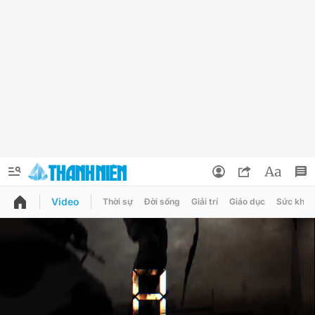
Video
Thời sự
Đời sống
Giải trí
Giáo dục
Sức khỏe
QUẢNG CÁO
ĐẶT BÁO
Thông tin tài khoản
Đổi mật khẩu
Chuyên mục
Tin đã lưu