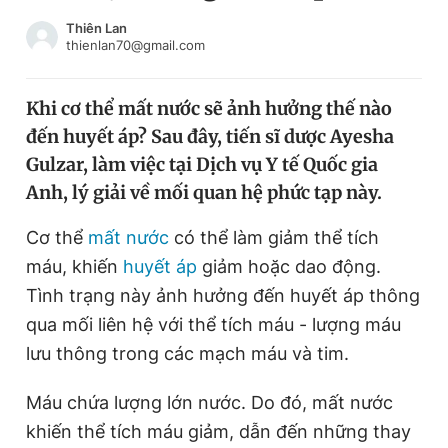
Chuyên mục khác
Thiên Lan
Tin đã xem
thienlan70@gmail.com
Chào ngày mới
Tin 24h
Đăng xuất
Khi cơ thể mất nước sẽ ảnh hưởng thế nào
Tin thị trường
Tin 360
đến huyết áp? Sau đây, tiến sĩ dược Ayesha
Gulzar, làm việc tại Dịch vụ Y tế Quốc gia
Video
Magazine
Anh, lý giải về mối quan hệ phức tạp này.
Cơ thể
mất nước
có thể làm giảm thể tích
máu, khiến
huyết áp
giảm hoặc dao động.
Sản phẩm khác
Tình trạng này ảnh hưởng đến huyết áp thông
Tiện ích
Bạn cần biết
qua mối liên hệ với thể tích máu - lượng máu
lưu thông trong các mạch máu và tim.
Thông tin tòa soạn
Liên hệ quảng cáo
Máu chứa lượng lớn nước. Do đó, mất nước
khiến thể tích máu giảm, dẫn đến những thay