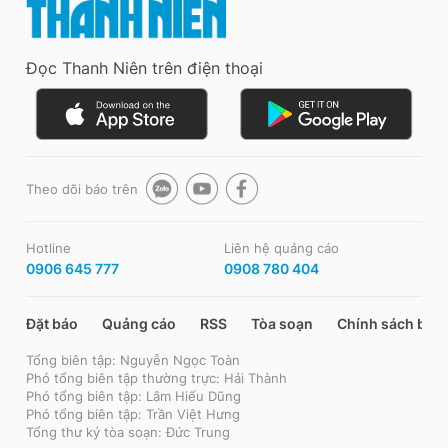
Đọc Thanh Niên trên điện thoại
Theo dõi báo trên
Hotline
Liên hệ quảng cáo
0906 645 777
0908 780 404
Đặt báo
Quảng cáo
RSS
Tòa soạn
Chính sách bảo
Tổng biên tập: Nguyễn Ngọc Toàn
Phó tổng biên tập thường trực: Hải Thành
Phó tổng biên tập: Lâm Hiếu Dũng
Phó tổng biên tập: Trần Việt Hưng
Tổng thư ký tòa soạn: Đức Trung