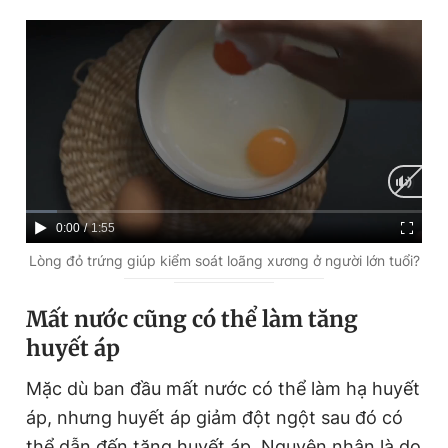
C
0:00
/
D
1:55
u
u
Lòng đỏ trứng giúp kiểm soát loãng xương ở người lớn tuổi?
r
r
Mất nước cũng có thể làm tăng
r
a
huyết áp
e
t
n
i
Mặc dù ban đầu mất nước có thể làm hạ huyết
t
o
áp, nhưng huyết áp giảm đột ngột sau đó có
T
n
thể dẫn đến tăng huyết áp. Nguyên nhân là do