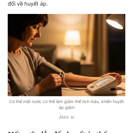
đổi về huyết áp.
Đọc Thanh Niên trên điện thoại
Theo dõi báo trên
Hotline
Liên hệ quảng cáo
0906 645 777
0908 780 404
Đặt báo
Quảng cáo
RSS
Tòa soạn
Chính sách bảo
Cơ thể mất nước có thể làm giảm thể tích máu, khiến huyết
áp giảm
Tổng biên tập: Nguyễn Ngọc Toàn
Phó tổng biên tập thường trực: Hải Thành
ẢNH: AI
Phó tổng biên tập: Lâm Hiếu Dũng
Phó tổng biên tập: Trần Việt Hưng
Tổng thư ký tòa soạn: Đức Trung