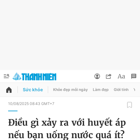
Sức khỏe
Khỏe đẹp mỗi ngày
Làm đẹp
Giới tính
Y t
QUẢNG CÁO
ĐẶT BÁO
10/08/2025 08:43 GMT+7
Thông tin tài khoản
Điều gì xảy ra với huyết áp
Đổi mật khẩu
Chuyên mục
nếu bạn uống nước quá ít?
Tin đã lưu