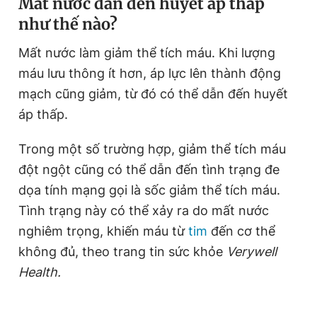
Mất nước dẫn đến huyết áp thấp
Giấy phép xuất bản số 110/GP - BTTTT cấp ngày 24.3.2020
như thế nào?
© 2003-2026 Bản quyền thuộc về Báo Thanh Niên. Cấm sao
chép dưới mọi hình thức nếu không có sự chấp thuận bằng văn
Mất nước làm giảm thể tích máu. Khi lượng
bản. Phát triển bởi ePi Technologies, JSC.
máu lưu thông ít hơn, áp lực lên thành động
mạch cũng giảm, từ đó có thể dẫn đến huyết
áp thấp.
Trong một số trường hợp, giảm thể tích máu
đột ngột cũng có thể dẫn đến tình trạng đe
dọa tính mạng gọi là sốc giảm thể tích máu.
Tình trạng này có thể xảy ra do mất nước
nghiêm trọng, khiến máu từ
tim
đến cơ thể
không đủ, theo trang tin sức khỏe
Verywell
Health.