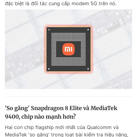
đặc biệt là đối tác cung cấp modem 5G trên nó.
Đọc Thanh Niên trên điện thoại
Theo dõi báo trên
Hotline
Liên hệ quảng cáo
0906 645 777
0908 780 404
Đặt báo
Quảng cáo
RSS
Tòa soạn
Chính sách bảo m
'So găng' Snapdragon 8 Elite và MediaTek
Tổng biên tập: Nguyễn Ngọc Toàn
9400, chip nào mạnh hơn?
Phó tổng biên tập thường trực: Hải Thành
Phó tổng biên tập: Lâm Hiếu Dũng
Hai con chip flagship mới nhất của Qualcomm và
Phó tổng biên tập: Trần Việt Hưng
Tổng thư ký tòa soạn: Đức Trung
MediaTek 'so găng' trong loạt bài kiểm tra hiệu năng,