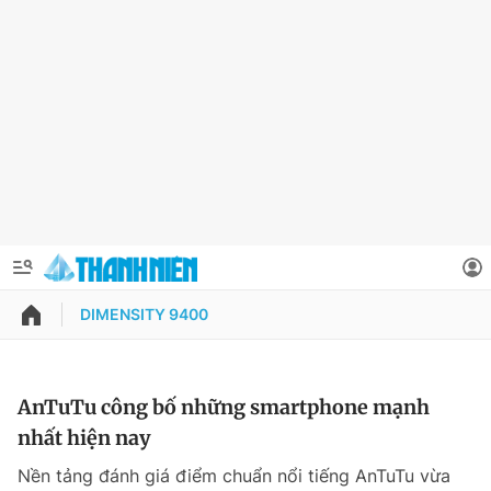
DIMENSITY 9400
QUẢNG CÁO
ĐẶT BÁO
Thông tin tài khoản
AnTuTu công bố những smartphone mạnh
nhất hiện nay
Đổi mật khẩu
Chuyên mục
Nền tảng đánh giá điểm chuẩn nổi tiếng AnTuTu vừa
Tin đã lưu