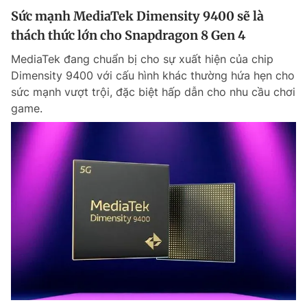
Sức mạnh MediaTek Dimensity 9400 sẽ là
thách thức lớn cho Snapdragon 8 Gen 4
MediaTek đang chuẩn bị cho sự xuất hiện của chip
Dimensity 9400 với cấu hình khác thường hứa hẹn cho
sức mạnh vượt trội, đặc biệt hấp dẫn cho nhu cầu chơi
game.