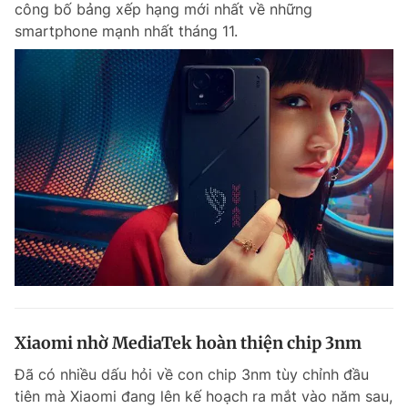
công bố bảng xếp hạng mới nhất về những
Chuyên mục khác
smartphone mạnh nhất tháng 11.
Tin đã xem
Chào ngày mới
Tin 24h
Đăng xuất
Tin thị trường
Tin 360
Video
Magazine
Sản phẩm khác
Tiện ích
Bạn cần biết
Thông tin tòa soạn
Liên hệ quảng cáo
Xiaomi nhờ MediaTek hoàn thiện chip 3nm
Đã có nhiều dấu hỏi về con chip 3nm tùy chỉnh đầu
tiên mà Xiaomi đang lên kế hoạch ra mắt vào năm sau,