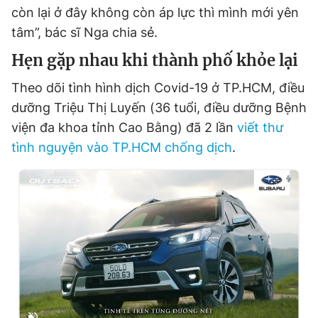
còn lại ở đây không còn áp lực thì mình mới yên
tâm”, bác sĩ Nga chia sẻ.
Hẹn gặp nhau khi thành phố khỏe lại
Theo dõi tình hình dịch Covid-19 ở TP.HCM, điều
dưỡng Triệu Thị Luyến (36 tuổi, điều dưỡng Bệnh
viện đa khoa tỉnh Cao Bằng) đã 2 lần
viết thư
tình nguyện vào TP.HCM chống dịch
.