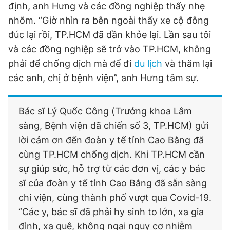
định, anh Hưng và các đồng nghiệp thấy nhẹ
nhõm. “Giờ nhìn ra bên ngoài thấy xe cộ đông
đúc lại rồi, TP.HCM đã dần khỏe lại. Lần sau tôi
và các đồng nghiệp sẽ trở vào TP.HCM, không
phải để chống dịch mà để đi
du lịch
và thăm lại
các anh, chị ở bệnh viện”, anh Hưng tâm sự.
Bác sĩ Lý Quốc Công (Trưởng khoa Lâm
sàng, Bệnh viện dã chiến số 3, TP.HCM) gửi
lời cảm ơn đến đoàn y tế tỉnh Cao Bằng đã
cùng TP.HCM chống dịch. Khi TP.HCM cần
sự giúp sức, hỗ trợ từ các đơn vị, các y bác
sĩ của đoàn y tế tỉnh Cao Bằng đã sẵn sàng
chi viện, cùng thành phố vượt qua Covid-19.
“Các y, bác sĩ đã phải hy sinh to lớn, xa gia
đình, xa quê, không ngại nguy cơ nhiễm