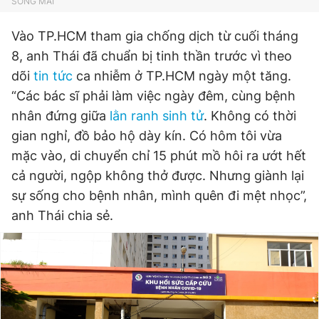
SONG MAI
Vào TP.HCM tham gia chống dịch từ cuối tháng
8, anh Thái đã chuẩn bị tinh thần trước vì theo
dõi
tin tức
ca nhiễm ở TP.HCM ngày một tăng.
“Các bác sĩ phải làm việc ngày đêm, cùng bệnh
nhân đứng giữa
lằn ranh sinh tử
. Không có thời
gian nghỉ, đồ bảo hộ dày kín. Có hôm tôi vừa
mặc vào, di chuyển chỉ 15 phút mồ hôi ra ướt hết
cả người, ngộp không thở được. Nhưng giành lại
sự sống cho bệnh nhân, mình quên đi mệt nhọc”,
anh Thái chia sẻ.