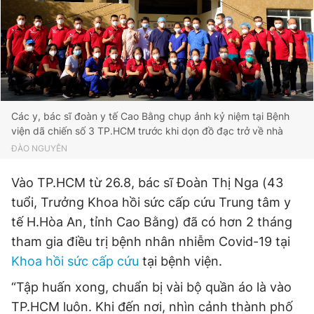
Các y, bác sĩ đoàn y tế Cao Bằng chụp ảnh kỷ niệm tại Bệnh
viện dã chiến số 3 TP.HCM trước khi dọn đồ đạc trở về nhà
ĐÀO NGUYÊN
Vào TP.HCM từ 26.8, bác sĩ Đoàn Thị Nga (43
tuổi, Trưởng Khoa hồi sức cấp cứu Trung tâm y
tế H.Hòa An, tỉnh Cao Bằng) đã có hơn 2 tháng
tham gia điều trị bệnh nhân nhiễm Covid-19 tại
Khoa hồi sức cấp cứu
tại bệnh viện.
“Tập huấn xong, chuẩn bị vài bộ quần áo là vào
TP.HCM luôn. Khi đến nơi, nhìn cảnh thành phố