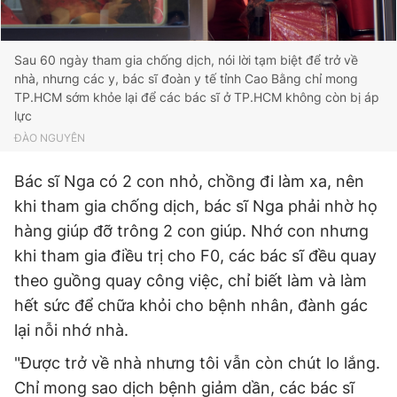
Sau 60 ngày tham gia chống dịch, nói lời tạm biệt để trở về
nhà, nhưng các y, bác sĩ đoàn y tế tỉnh Cao Bằng chỉ mong
TP.HCM sớm khỏe lại để các bác sĩ ở TP.HCM không còn bị áp
lực
ĐÀO NGUYÊN
Bác sĩ Nga có 2 con nhỏ, chồng đi làm xa, nên
khi tham gia chống dịch, bác sĩ Nga phải nhờ họ
hàng giúp đỡ trông 2 con giúp. Nhớ con nhưng
khi tham gia điều trị cho F0, các bác sĩ đều quay
theo guồng quay công việc, chỉ biết làm và làm
hết sức để chữa khỏi cho bệnh nhân, đành gác
lại nỗi nhớ nhà.
"Được trở về nhà nhưng tôi vẫn còn chút lo lắng.
Chỉ mong sao dịch bệnh giảm dần, các bác sĩ