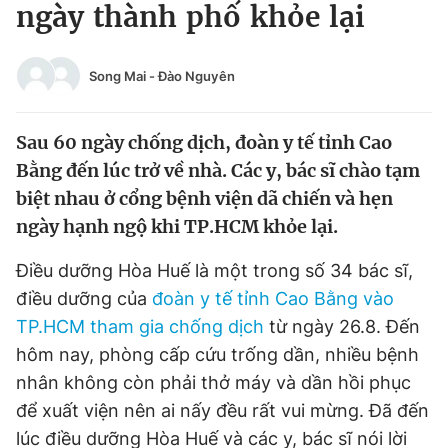
ngày thành phố khỏe lại
Tin đã xem
Chào ngày mới
Tin 24h
Đăng xuất
Song Mai
-
Đào Nguyên
Tin thị trường
Tin 360
Sau 60 ngày chống dịch, đoàn y tế tỉnh Cao
Video
Magazine
Bằng đến lúc trở về nhà. Các y, bác sĩ chào tạm
biệt nhau ở cổng bệnh viện dã chiến và hẹn
ngày hạnh ngộ khi TP.HCM khỏe lại.
Sản phẩm khác
Điều dưỡng Hòa Huế là một trong số 34 bác sĩ,
Tiện ích
Bạn cần biết
điều dưỡng của
đoàn y tế tỉnh Cao Bằng vào
TP.HCM tham gia chống dịch
từ ngày 26.8. Đến
Thông tin tòa soạn
Liên hệ quảng cáo
hôm nay, phòng cấp cứu trống dần, nhiều bệnh
nhân không còn phải thở máy và dần hồi phục
để xuất viện nên ai nấy đều rất vui mừng. Đã đến
lúc điều dưỡng Hòa Huế và các y, bác sĩ nói lời