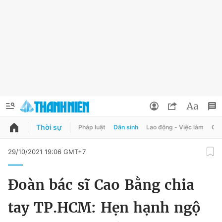
Thời sự
Pháp luật
Dân sinh
Lao động - Việc làm
Quy
QUẢNG CÁO
ĐẶT BÁO
29/10/2021 19:06 GMT+7
Thông tin tài khoản
Đoàn bác sĩ Cao Bằng chia
Đổi mật khẩu
Chuyên mục
tay TP.HCM: Hẹn hạnh ngộ
Tin đã lưu
Chuyên mục khác