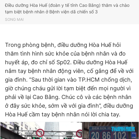
© 2003-2026 Bản quyền thuộc về Báo Thanh Niên. Cấm sao
Điều dưỡng Hòa Huế (đoàn y tế tỉnh Cao Bằng) thăm và chào
chép dưới mọi hình thức nếu không có sự chấp thuận bằng văn
tạm biệt bệnh nhân ở Bệnh viện dã chiến số 3
bản. Phát triển bởi ePi Technologies, JSC.
SONG MAI
Trong phòng bệnh, điều dưỡng Hòa Huế hỏi
thăm tình hình sức khỏe của bệnh nhân và đo
huyết áp, đo chỉ số Sp02. Điều dưỡng Hòa Huế
nắm tay bệnh nhân động viên, cố gắng để về với
gia đình. “Sau thời gian vào TP.HCM chống dịch,
giờ chúng cháu gửi lời tạm biệt đến mọi người vì
phải về lại Cao Bằng. Chúc cô và các bệnh nhân
ở đây sức khỏe, sớm về với gia đình”, điều dưỡng
Hòa Huế cầm tay bệnh nhân nói lời chia tay.