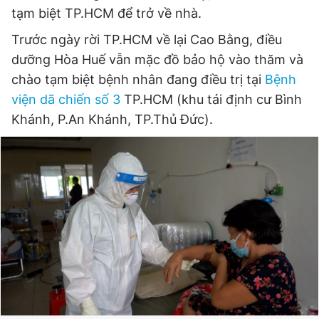
tạm biệt TP.HCM để trở về nhà.
Đọc Thanh Niên trên điện thoại
Trước ngày rời TP.HCM về lại Cao Bằng, điều
dưỡng Hòa Huế vẫn mặc đồ bảo hộ vào thăm và
chào tạm biệt bệnh nhân đang điều trị tại
Bệnh
viện dã chiến số 3
TP.HCM (khu tái định cư Bình
Theo dõi báo trên
Khánh, P.An Khánh, TP.Thủ Đức).
Hotline
Liên hệ quảng cáo
0906 645 777
0908 780 404
Đặt báo
Quảng cáo
RSS
Tòa soạn
Chính sách bảo
Tổng biên tập: Nguyễn Ngọc Toàn
Phó tổng biên tập thường trực: Hải Thành
Phó tổng biên tập: Lâm Hiếu Dũng
Phó tổng biên tập: Trần Việt Hưng
Tổng thư ký tòa soạn: Đức Trung
Giấy phép xuất bản số 110/GP - BTTTT cấp ngày 24.3.2020