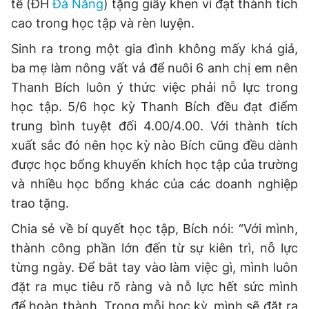
tế (ĐH
Đà Nẵng
) tặng giấy khen vì đạt thành tích
cao trong học tập và rèn luyện.
Sinh ra trong một gia đình không mấy khá giả,
ba mẹ làm nông vất vả để nuôi 6 anh chị em nên
Thanh Bích luôn ý thức việc phải nỗ lực trong
học tập. 5/6 học kỳ Thanh Bích đều đạt điểm
trung bình tuyệt đối 4.00/4.00. Với thành tích
xuất sắc đó nên học kỳ nào Bích cũng đều dành
được học bổng khuyến khích học tập của trường
và nhiều học bổng khác của các doanh nghiệp
trao tặng.
Chia sẻ về bí quyết học tập, Bích nói: “Với mình,
thành công phần lớn đến từ sự kiên trì, nỗ lực
từng ngày. Để bắt tay vào làm việc gì, mình luôn
đặt ra mục tiêu rõ ràng và nỗ lực hết sức mình
để hoàn thành. Trong mỗi học kỳ, mình sẽ đặt ra