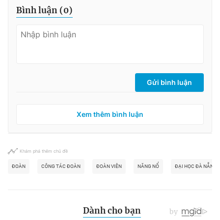
Bình luận (
0
)
Gửi bình luận
Xem thêm bình luận
Khám phá thêm chủ đề
ĐOÀN
CÔNG TÁC ĐOÀN
ĐOÀN VIÊN
NĂNG NỔ
ĐẠI HỌC ĐÀ NẴNG