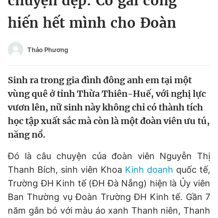
chuyện đẹp: Cô gái cống
Chuyên mục khác
hiến hết mình cho Đoàn
Tin đã xem
Chào ngày mới
Tin 24h
Đăng xuất
Thảo Phương
Tin thị trường
Tin 360
Sinh ra trong gia đình đông anh em tại một
Video
Magazine
vùng quê ở tỉnh Thừa Thiên-Huế, với nghị lực
vươn lên, nữ sinh này không chỉ có thành tích
học tập xuất sắc mà còn là một đoàn viên ưu tú,
Sản phẩm khác
năng nổ.
Tiện ích
Bạn cần biết
Đó là câu chuyện của đoàn viên Nguyễn Thị
Thanh Bích, sinh viên Khoa
Kinh doanh
quốc tế,
Thông tin tòa soạn
Liên hệ quảng cáo
Trường ĐH Kinh tế (ĐH Đà Nẵng) hiện là Ủy viên
Ban Thường vụ Đoàn Trường ĐH Kinh tế. Gần 7
năm gắn bó với màu áo xanh Thanh niên, Thanh