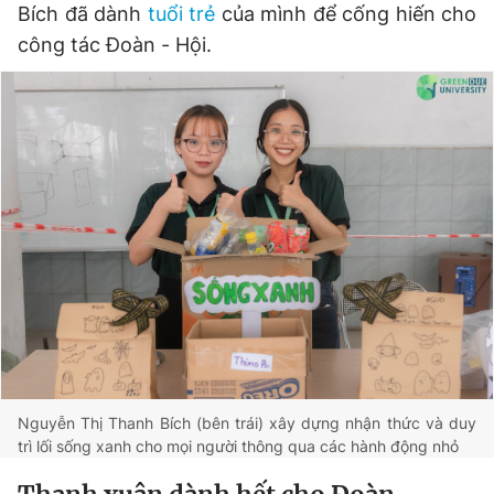
Bích đã dành
tuổi trẻ
của mình để cống hiến cho
công tác Đoàn - Hội.
Đọc Thanh Niên trên điện thoại
Theo dõi báo trên
Hotline
Liên hệ quảng cáo
0906 645 777
0908 780 404
Đặt báo
Quảng cáo
RSS
Tòa soạn
Chính sách bảo
Tổng biên tập: Nguyễn Ngọc Toàn
Phó tổng biên tập thường trực: Hải Thành
Nguyễn Thị Thanh Bích (bên trái) xây dựng nhận thức và duy
Phó tổng biên tập: Lâm Hiếu Dũng
trì lối sống xanh cho mọi người thông qua các hành động nhỏ
Phó tổng biên tập: Trần Việt Hưng
Tổng thư ký tòa soạn: Đức Trung