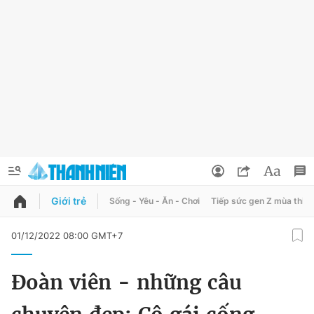
Giới trẻ
Sống - Yêu - Ăn - Chơi
Tiếp sức gen Z mùa thi
QUẢNG CÁO
ĐẶT BÁO
01/12/2022 08:00 GMT+7
Thông tin tài khoản
Đoàn viên - những câu
Đổi mật khẩu
Chuyên mục
Tin đã lưu