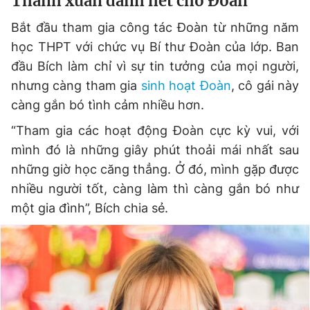
Thanh xuân dành hết cho Đoàn
Giấy phép xuất bản số 110/GP - BTTTT cấp ngày 24.3.2020
Bắt đầu tham gia công tác Đoàn từ những năm
© 2003-2026 Bản quyền thuộc về Báo Thanh Niên. Cấm sao
chép dưới mọi hình thức nếu không có sự chấp thuận bằng văn
học THPT với chức vụ Bí thư Đoàn của lớp. Ban
bản. Phát triển bởi ePi Technologies, JSC.
đầu Bích làm chỉ vì sự tin tưởng của mọi người,
nhưng càng tham gia
sinh hoạt Đoàn
, cô gái này
càng gắn bó tình cảm nhiều hơn.
“Tham gia các hoạt động Đoàn cực kỳ vui, với
mình đó là những giây phút thoải mái nhất sau
những giờ học căng thẳng. Ở đó, mình gặp được
nhiều người tốt, càng làm thì càng gắn bó như
một gia đình”, Bích chia sẻ.