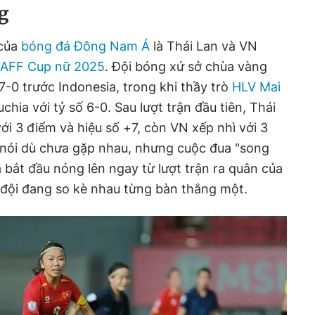
g
 của
bóng đá Đông Nam Á
là Thái Lan và VN
AFF Cup nữ 2025
. Đội bóng xứ sở chùa vàng
7-0 trước Indonesia, trong khi thầy trò
HLV Mai
ia với tỷ số 6-0. Sau lượt trận đầu tiên, Thái
i 3 điểm và hiệu số +7, còn VN xếp nhì với 3
 nói dù chưa gặp nhau, nhưng cuộc đua "song
 bắt đầu nóng lên ngay từ lượt trận ra quân của
i đội đang so kè nhau từng bàn thắng một.