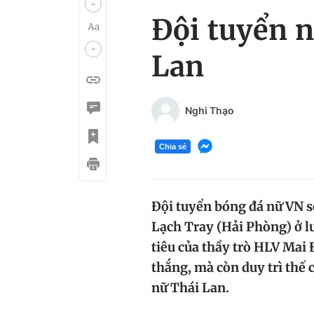
Đội tuyển n
Lan
Nghi Thạo
Chia sẻ
Đội tuyển bóng đá nữ VN sẽ
Lạch Tray (Hải Phòng) ở l
tiêu của thầy trò HLV Mai
thắng, mà còn duy trì thế 
nữ Thái Lan.