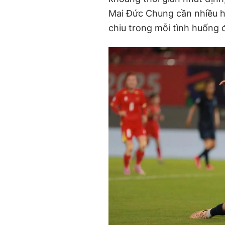
Mai Đức Chung cần nhiều hơ
chiu trong mỗi tình huống đ