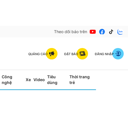
Theo dõi báo trên
QUẢNG CÁO
ĐẶT BÁO
ĐĂNG NHẬP
Công
Tiêu
Thời trang
Xe
Video
nghệ
dùng
trẻ