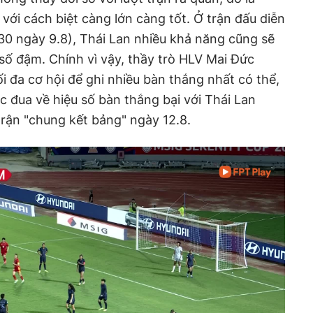
với cách biệt càng lớn càng tốt. Ở trận đấu diễn
 30 ngày 9.8), Thái Lan nhiều khả năng cũng sẽ
số đậm. Chính vì vậy, thầy trò HLV Mai Đức
i đa cơ hội để ghi nhiều bàn thắng nhất có thể,
 đua về hiệu số bàn thắng bại với Thái Lan
trận "chung kết bảng" ngày 12.8.