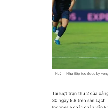
Huỳnh Như tiếp tục được kỳ vọng
Tại lượt trận thứ 2 của bản
30 ngày 9.8 trên sân Lạch 
Indonesia chắc chắn vẫn khô