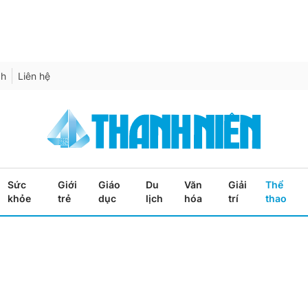
ch
Liên hệ
Sức
Giới
Giáo
Du
Văn
Giải
Thể
khỏe
trẻ
dục
lịch
hóa
trí
thao