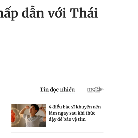
hấp dẫn với Thái