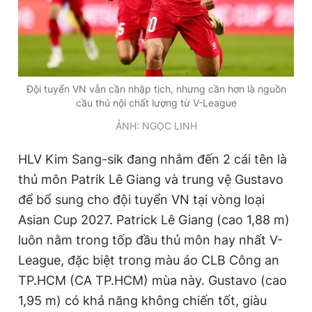
Giấy phép xuất bản số 110/GP - BTTTT cấp ngày 24.3.2020
© 2003-2026 Bản quyền thuộc về Báo Thanh Niên. Cấm sao
chép dưới mọi hình thức nếu không có sự chấp thuận bằng văn
bản. Phát triển bởi ePi Technologies, JSC.
Đội tuyển VN vẫn cần nhập tịch, nhưng cần hơn là nguồn
cầu thủ nội chất lượng từ V-League
ẢNH: NGỌC LINH
HLV Kim Sang-sik đang nhắm đến 2 cái tên là
thủ môn Patrik Lê Giang và trung vệ Gustavo
để bổ sung cho đội tuyển VN tại vòng loại
Asian Cup 2027. Patrick Lê Giang (cao 1,88 m)
luôn nằm trong tốp đầu thủ môn hay nhất V-
League, đặc biệt trong màu áo CLB Công an
TP.HCM (CA TP.HCM) mùa này. Gustavo (cao
1,95 m) có khả năng không chiến tốt, giàu