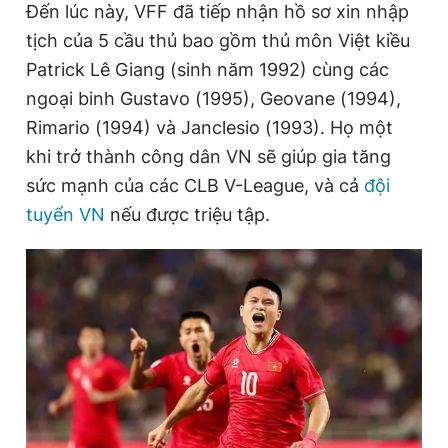
Đến lúc này, VFF đã tiếp nhận hồ sơ xin nhập
tịch của 5 cầu thủ bao gồm thủ môn Việt kiều
Patrick Lê Giang (sinh năm 1992) cùng các
Đọc Thanh Niên trên điện thoại
ngoại binh Gustavo (1995), Geovane (1994),
Rimario (1994) và Janclesio (1993). Họ một
khi trở thành công dân VN sẽ giúp gia tăng
sức mạnh của các CLB V-League, và cả
đội
Theo dõi báo trên
tuyển VN
nếu được triệu tập.
Hotline
Liên hệ quảng cáo
0906 645 777
0908 780 404
Đặt báo
Quảng cáo
RSS
Tòa soạn
Chính sách bảo
Tổng biên tập: Nguyễn Ngọc Toàn
Phó tổng biên tập thường trực: Hải Thành
Phó tổng biên tập: Lâm Hiếu Dũng
Phó tổng biên tập: Trần Việt Hưng
Tổng thư ký tòa soạn: Đức Trung