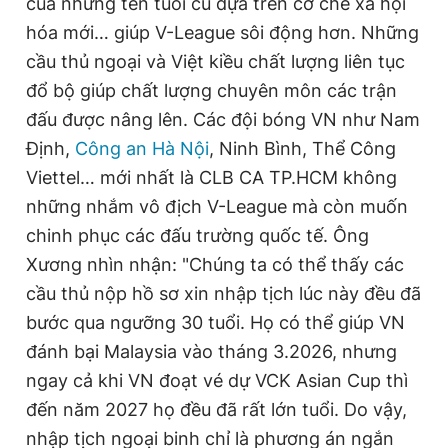
của những tên tuổi cũ dựa trên cơ chế xã hội
hóa mới… giúp V-League sôi động hơn. Những
cầu thủ ngoại và Việt kiều chất lượng liên tục
đổ bộ giúp chất lượng chuyên môn các trận
đấu được nâng lên. Các đội bóng VN như Nam
Định,
Công an Hà Nội
, Ninh Bình, Thể Công
Viettel… mới nhất là CLB CA TP.HCM không
những nhắm vô địch V-League mà còn muốn
chinh phục các đấu trường quốc tế. Ông
Xương nhìn nhận: "Chúng ta có thể thấy các
cầu thủ nộp hồ sơ xin nhập tịch lúc này đều đã
bước qua ngưỡng 30 tuổi. Họ có thể giúp VN
đánh bại Malaysia vào tháng 3.2026, nhưng
ngay cả khi VN đoạt vé dự VCK Asian Cup thì
đến năm 2027 họ đều đã rất lớn tuổi. Do vậy,
nhập tịch ngoại binh chỉ là phương án ngắn