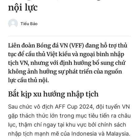
nội lực
Chuyên mục khác
Tin đã xem
Chào ngày mới
Tin 24h
Tiểu Bảo
Đăng xuất
Tin thị trường
Tin 360
Liên đoàn Bóng đá VN (VFF) đang hỗ trợ thủ
tục để cầu thủ Việt kiều và ngoại binh nhập
Video
Magazine
tịch VN, nhưng với định hướng bổ sung chứ
không ảnh hưởng sự phát triển của nguồn
lực cầu thủ nội.
Sản phẩm khác
B
ắt kịp xu hướng nhập tịch
Tiện ích
Bạn cần biết
Sau chức vô địch AFF Cup 2024, đội tuyển VN
Thông tin tòa soạn
Liên hệ quảng cáo
gặp thách thức lớn trong mục tiêu tiến ra châu
lục, thậm chí ngay tại khu vực bởi chính sách
nhập tịch mạnh mẽ của Indonesia và Malaysia.