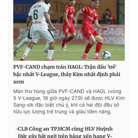
PVF-CAND chạm trán HAGL: Trận đấu 'trẻ'
bậc nhất V-League, thầy Kim nhất định phải
xem
Màn thư hùng giữa PVF-CAND và HAGL (vòng
5 V-League, 18 giờ ngày 27.9) sẽ được HLV Kim
Sang-sik đặc biệt chú ý, khi cả hai đội đều sở
hữu lực lượng trẻ trung và giàu tiềm năng.
CLB Công an TP.HCM cùng HLV Huỳnh
Đức gây bất ngờ trên bảng xếp hạng V-