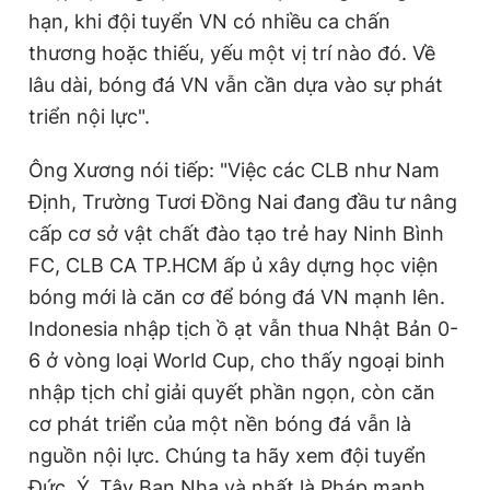
hạn, khi đội tuyển VN có nhiều ca chấn
thương hoặc thiếu, yếu một vị trí nào đó. Về
lâu dài, bóng đá VN vẫn cần dựa vào sự phát
triển nội lực".
Ông Xương nói tiếp: "Việc các CLB như Nam
Định, Trường Tươi Đồng Nai đang đầu tư nâng
cấp cơ sở vật chất đào tạo trẻ hay Ninh Bình
FC, CLB CA TP.HCM ấp ủ xây dựng học viện
bóng mới là căn cơ để bóng đá VN mạnh lên.
Indonesia nhập tịch ồ ạt vẫn thua Nhật Bản 0-
6 ở vòng loại World Cup, cho thấy ngoại binh
nhập tịch chỉ giải quyết phần ngọn, còn căn
cơ phát triển của một nền bóng đá vẫn là
nguồn nội lực. Chúng ta hãy xem đội tuyển
Đức, Ý, Tây Ban Nha và nhất là Pháp mạnh