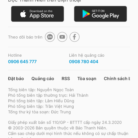
Theo dõi báo trên
Hotline
Liên hệ quảng cáo
0906 645 777
0908 780 404
Đặt báo
Quảng cáo
RSS
Tòa soạn
Chính sách bảo
Tổng biên tập: Nguyễn Ngọc Toàn
Phó tổng biên tập thường trực: Hải Thành
Phó tổng biên tập: Lâm Hiếu Dũng
Phó tổng biên tập: Trần Việt Hưng
Tổng thư ký tòa soạn: Đức Trung
Giấy phép xuất bản số 110/GP - BTTTT cấp ngày 24.3.2020
© 2003-2026 Bản quyền thuộc về Báo Thanh Niên.
Cấm sao chép dưới mọi hình thức nếu không có sự chấp thuận