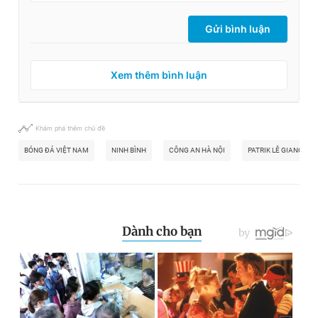
Gửi bình luận
Xem thêm bình luận
Khám phá thêm chủ đề
BÓNG ĐÁ VIỆT NAM
NINH BÌNH
CÔNG AN HÀ NỘI
PATRIK LÊ GIANG