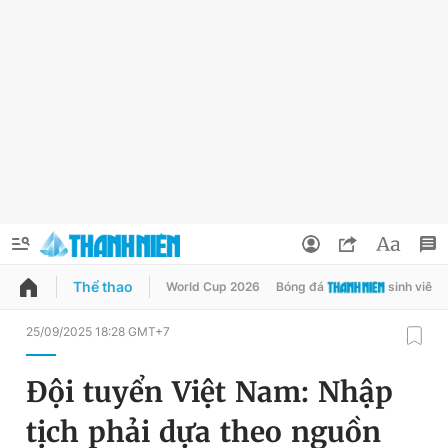
Thể thao
World Cup 2026
Bóng đá
sinh viên
QUẢNG CÁO
ĐẶT BÁO
25/09/2025 18:28 GMT+7
Thông tin tài khoản
Đội tuyển Việt Nam: Nhập
Đổi mật khẩu
Chuyên mục
tịch phải dựa theo nguồn
Tin đã lưu