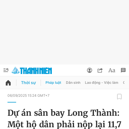
Thời sự
Pháp luật
Dân sinh
Lao động - Việc làm
Quy
QUẢNG CÁO
ĐẶT BÁO
06/09/2025 15:24 GMT+7
Thông tin tài khoản
Dự án sân bay Long Thành:
Đổi mật khẩu
Chuyên mục
Một hộ dân phải nộp lại 11,7
Tin đã lưu