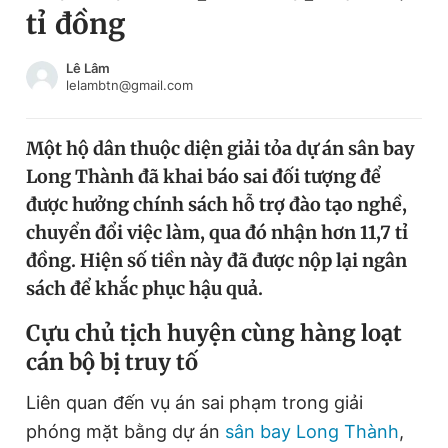
tỉ đồng
Chuyên mục khác
Tin đã xem
Chào ngày mới
Tin 24h
Lê Lâm
lelambtn@gmail.com
Đăng xuất
Tin thị trường
Tin 360
Một hộ dân thuộc diện giải tỏa dự án sân bay
Long Thành đã khai báo sai đối tượng để
Video
Magazine
được hưởng chính sách hỗ trợ đào tạo nghề,
chuyển đổi việc làm, qua đó nhận hơn 11,7 tỉ
đồng. Hiện số tiền này đã được nộp lại ngân
Sản phẩm khác
sách để khắc phục hậu quả.
Tiện ích
Bạn cần biết
Cựu chủ tịch huyện cùng hàng loạt
cán bộ bị truy tố
Thông tin tòa soạn
Liên hệ quảng cáo
Liên quan đến vụ án sai phạm trong giải
phóng mặt bằng dự án
sân bay Long Thành
,