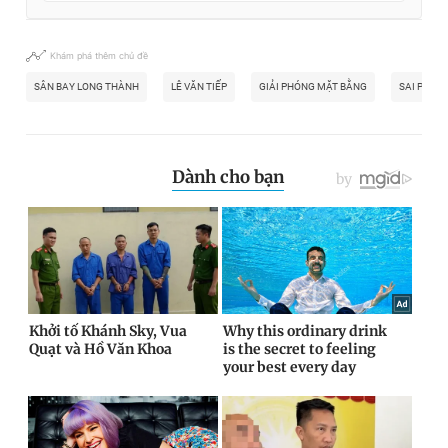
Khám phá thêm chủ đề
SÂN BAY LONG THÀNH
LÊ VĂN TIẾP
GIẢI PHÓNG MẶT BẰNG
SAI PHẠM