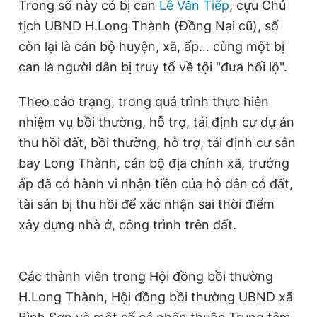
Trong số này có bị can
Lê Văn Tiếp
, cựu Chủ
Giấy phép xuất bản số 110/GP - BTTTT cấp ngày 24.3.2020
tịch UBND H.Long Thành (Đồng Nai cũ), số
© 2003-2026 Bản quyền thuộc về Báo Thanh Niên. Cấm sao
chép dưới mọi hình thức nếu không có sự chấp thuận bằng văn
còn lại là cán bộ huyện, xã, ấp… cùng một bị
bản. Phát triển bởi ePi Technologies, JSC.
can là người dân bị truy tố về tội "đưa hối lộ".
Theo cáo trạng, trong quá trình thực hiện
nhiệm vụ bồi thường, hỗ trợ, tái định cư dự án
thu hồi đất, bồi thường, hỗ trợ, tái định cư sân
bay Long Thành, cán bộ địa chính xã, trưởng
ấp đã có hành vi nhận tiền của hộ dân có đất,
tài sản bị thu hồi để xác nhận sai thời điểm
xây dựng nhà ở, công trình trên đất.
Các thành viên trong Hội đồng bồi thường
H.Long Thành, Hội đồng bồi thường UBND xã