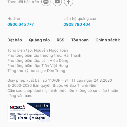
Theo dõi báo trên
Hotline
Liên hệ quảng cáo
0906 645 777
0908 780 404
Đặt báo
Quảng cáo
RSS
Tòa soạn
Chính sách bảo
Tổng biên tập: Nguyễn Ngọc Toàn
Phó tổng biên tập thường trực: Hải Thành
Phó tổng biên tập: Lâm Hiếu Dũng
Phó tổng biên tập: Trần Việt Hưng
Tổng thư ký tòa soạn: Đức Trung
Giấy phép xuất bản số 110/GP - BTTTT cấp ngày 24.3.2020
© 2003-2026 Bản quyền thuộc về Báo Thanh Niên.
Cấm sao chép dưới mọi hình thức nếu không có sự chấp thuận
bằng văn bản.