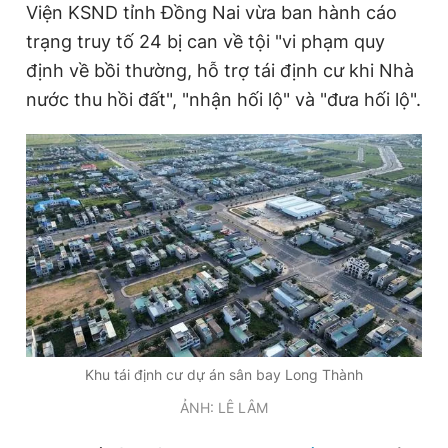
Viện KSND tỉnh Đồng Nai vừa ban hành cáo
trạng truy tố 24 bị can về tội "vi phạm quy
định về bồi thường, hỗ trợ tái định cư khi Nhà
Đọc Thanh Niên trên điện thoại
nước thu hồi đất", "nhận hối lộ" và "đưa hối lộ".
Theo dõi báo trên
Hotline
Liên hệ quảng cáo
0906 645 777
0908 780 404
Đặt báo
Quảng cáo
RSS
Tòa soạn
Chính sách bảo
Tổng biên tập: Nguyễn Ngọc Toàn
Khu tái định cư dự án sân bay Long Thành
Phó tổng biên tập thường trực: Hải Thành
Phó tổng biên tập: Lâm Hiếu Dũng
ẢNH: LÊ LÂM
Phó tổng biên tập: Trần Việt Hưng
Tổng thư ký tòa soạn: Đức Trung