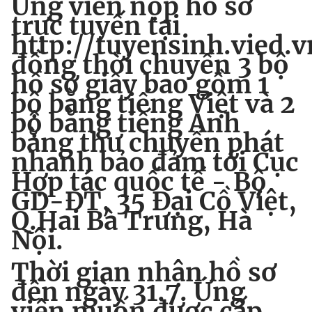
Ứng viên nộp hồ sơ
trực tuyến tại
http://tuyensinh.vied.v
đồng thời chuyển 3 bộ
hồ sơ giấy bao gồm 1
bộ bằng tiếng Việt và 2
bộ bằng tiếng Anh
bằng thư chuyển phát
nhanh bảo đảm tới Cục
Hợp tác quốc tế - Bộ
GD-ĐT, 35 Đại Cồ Việt,
Q.Hai Bà Trưng, Hà
Nội.
Thời gian nhận hồ sơ
đến ngày 31.7. Ứng
viên muốn được cấp