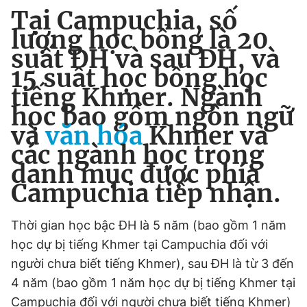
Tại Campuchia, số
lượng học bổng là 20
suất ĐH và sau ĐH, và
15 suất học bổng học
tiếng Khmer. Ngành
học bao gồm ngôn ngữ
và
văn hóa
Khmer và
các ngành học trong
danh mục được phía
Campuchia tiếp nhận.
Thời gian học bậc ĐH là 5 năm (bao gồm 1 năm
học dự bị tiếng Khmer tại Campuchia đối với
người chưa biết tiếng Khmer), sau ĐH là từ 3 đến
4 năm (bao gồm 1 năm học dự bị tiếng Khmer tại
Campuchia đối với người chưa biết tiếng Khmer)