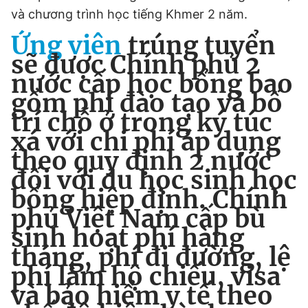
và chương trình học tiếng Khmer 2 năm.
Ứng viên
trúng tuyển
sẽ được Chính phủ 2
nước cấp học bổng bao
gồm phí đào tạo và bố
trí chỗ ở trong ký túc
xá với chi phí áp dụng
theo quy định 2 nước
đối với du học sinh học
bổng hiệp định. Chính
phủ Việt Nam cấp bù
sinh hoạt phí hàng
tháng, phí đi đường, lệ
phí làm hộ chiếu, visa
và bảo hiểm y tế theo