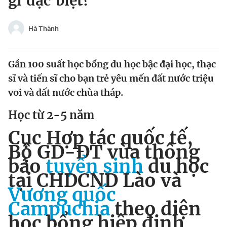
gì đặc biệt?
Chuyên mục khác
Tin đã xem
Hà Thành
Chào ngày mới
Tin 24h
Đăng xuất
Gần 100 suất học bổng du học bậc đại học, thạc
Tin thị trường
Tin 360
sĩ và tiến sĩ cho bạn trẻ yêu mến đất nước triệu
voi và đất nước chùa tháp.
Video
Magazine
Học từ 2-5 năm
Cục Hợp tác quốc tế,
Sản phẩm khác
Bộ GD-ĐT vừa thông
Tiện ích
Bạn cần biết
báo
tuyển sinh
du học
tại CHDCND Lào và
Thông tin tòa soạn
Liên hệ quảng cáo
Vương quốc
Campuchia
theo diện
học bổng hiệp định