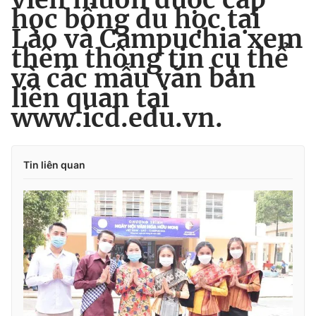
học bổng du học tại
Lào và Campuchia xem
thêm thông tin cụ thể
và các mẫu văn bản
liên quan tại
www.icd.edu.vn.
Tin liên quan