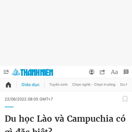
Giáo dục
Tuyển sinh
Chọn nghề - Chọn trường
Du học
QUẢNG CÁO
ĐẶT BÁO
22/06/2022 08:05 GMT+7
Thông tin tài khoản
Du học Lào và Campuchia có
Đổi mật khẩu
Chuyên mục
Tin đã lưu