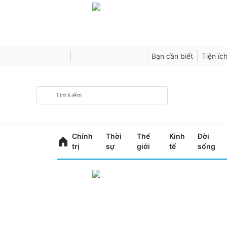
Bạn cần biết
Tiện íc
Chính
Thời
Thế
Kinh
Đời
trị
sự
giới
tế
sống