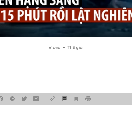
Video
Thế giới
n sang trọng mới hạ thủy đã 
nh
06/09/20
thuyền hạng sang mới tinh đã chìm chỉ vài phút sau k
 biển Thổ Nhĩ Kỳ, buộc thủy thủ đoàn phải nhảy xuống