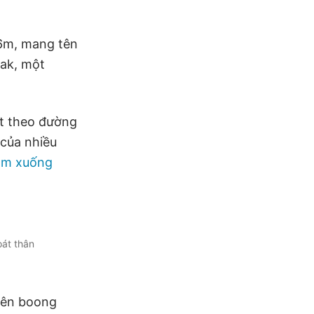
26m, mang tên
dak, một
ợt theo đường
 của nhiều
ìm xuống
oát thân
 lên boong