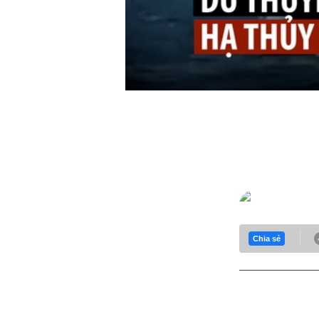
Du thuyề
Trúc Huỳ
Chia sẻ
Một chiếc du 
ngoài khơi bờ