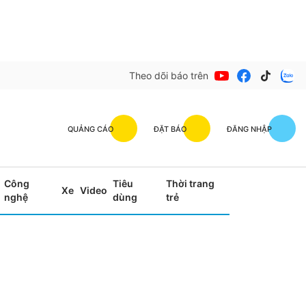
Theo dõi báo trên
QUẢNG CÁO
ĐẶT BÁO
ĐĂNG NHẬP
Công
Tiêu
Thời trang
Xe
Video
nghệ
dùng
trẻ