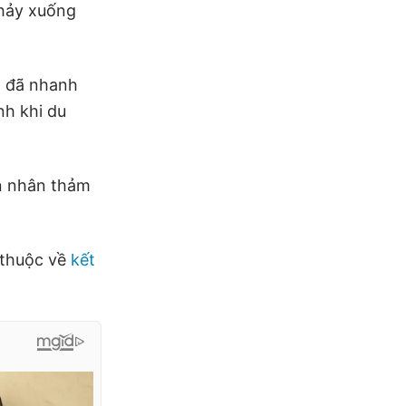
nhảy xuống
ộ đã nhanh
nh khi du
n nhân thảm
 thuộc về
kết