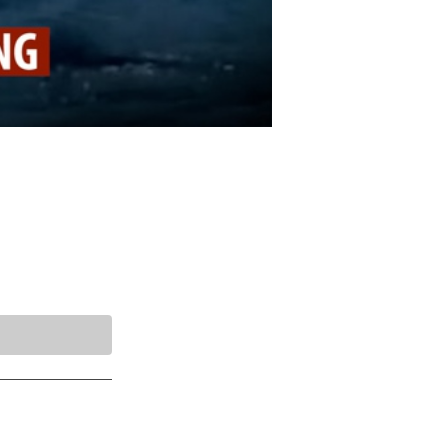
lật ngang
25 19:04 GMT+7
hi hạ thủy
 biển.