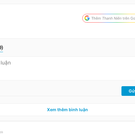
0
)
Gử
Xem thêm bình luận
 đề