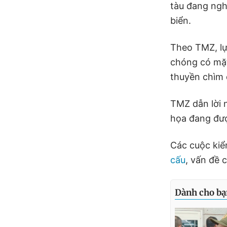
tàu đang ngh
biển.
Theo TMZ, lự
chóng có mặt 
thuyền chìm
TMZ dẫn lời 
họa đang đượ
Các cuộc kiể
cấu
, vấn đề 