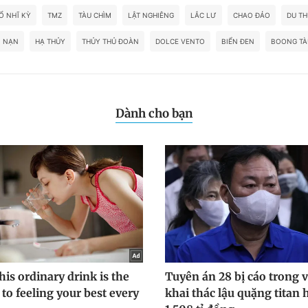
Ổ NHĨ KỲ
TMZ
TÀU CHÌM
LẬT NGHIÊNG
LẮC LƯ
CHAO ĐẢO
DU T
I NẠN
HẠ THỦY
THỦY THỦ ĐOÀN
DOLCE VENTO
BIỂN ĐEN
BOONG TÀ