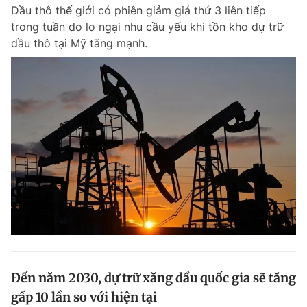
Dầu thô thế giới có phiên giảm giá thứ 3 liên tiếp
trong tuần do lo ngại nhu cầu yếu khi tồn kho dự trữ
dầu thô tại Mỹ tăng mạnh.
Đọc Thanh Niên trên điện thoại
Theo dõi báo trên
Hotline
Liên hệ quảng cáo
0906 645 777
0908 780 404
Đặt báo
Quảng cáo
RSS
Tòa soạn
Chính sách bảo m
Tổng biên tập: Nguyễn Ngọc Toàn
Phó tổng biên tập thường trực: Hải Thành
Phó tổng biên tập: Lâm Hiếu Dũng
Đến năm 2030, dự trữ xăng dầu quốc gia sẽ tăng
Phó tổng biên tập: Trần Việt Hưng
gấp 10 lần so với hiện tại
Tổng thư ký tòa soạn: Đức Trung