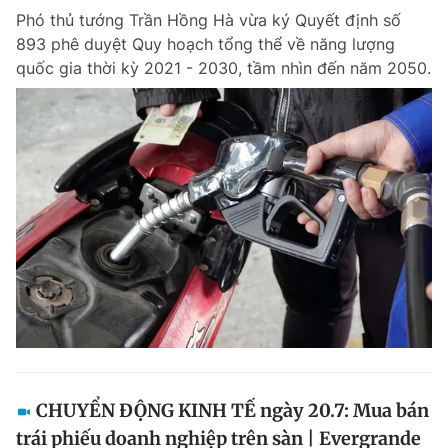
Phó thủ tướng Trần Hồng Hà vừa ký Quyết định số
Giấy phép xuất bản số 110/GP - BTTTT cấp ngày 24.3.2020
© 2003-2026 Bản quyền thuộc về Báo Thanh Niên. Cấm sao chép
893 phê duyệt Quy hoạch tổng thể về năng lượng
dưới mọi hình thức nếu không có sự chấp thuận bằng văn bản.
quốc gia thời kỳ 2021 - 2030, tầm nhìn đến năm 2050.
Phát triển bởi ePi Technologies, JSC.
CHUYỂN ĐỘNG KINH TẾ ngày 20.7: Mua bán
trái phiếu doanh nghiệp trên sàn | Evergrande