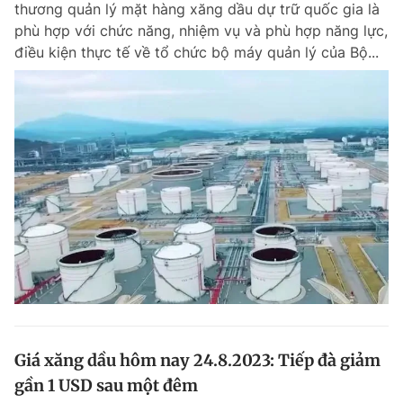
thương quản lý mặt hàng xăng dầu dự trữ quốc gia là
Chuyên mục khác
phù hợp với chức năng, nhiệm vụ và phù hợp năng lực,
Tin đã xem
điều kiện thực tế về tổ chức bộ máy quản lý của Bộ...
Chào ngày mới
Tin 24h
Đăng xuất
Tin thị trường
Tin 360
Video
Magazine
Sản phẩm khác
Tiện ích
Bạn cần biết
Thông tin tòa soạn
Liên hệ quảng cáo
Giá xăng dầu hôm nay 24.8.2023: Tiếp đà giảm
gần 1 USD sau một đêm