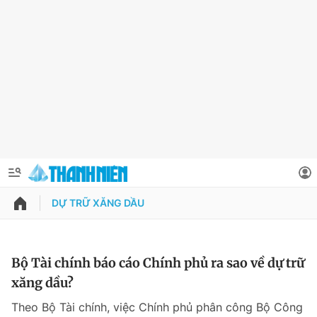
DỰ TRỮ XĂNG DẦU
QUẢNG CÁO
ĐẶT BÁO
Thông tin tài khoản
Bộ Tài chính báo cáo Chính phủ ra sao về dự trữ
xăng dầu?
Đổi mật khẩu
Chuyên mục
Theo Bộ Tài chính, việc Chính phủ phân công Bộ Công
Tin đã lưu