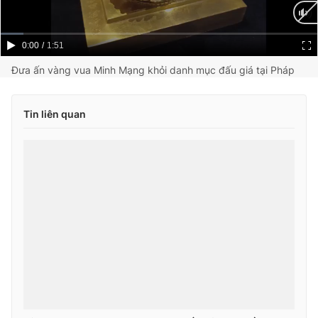
Current
0:00
/
Duration
1:51
Time
Đưa ấn vàng vua Minh Mạng khỏi danh mục đấu giá tại Pháp
Tin liên quan