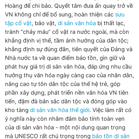
Hoàng đế chi bảo. Quyết tâm đưa ấn quay trở về
Giấy phép xuất bản số 110/GP - BTTTT cấp ngày 24.3.2020
© 2003-2026 Bản quyền thuộc về Báo Thanh Niên. Cấm sao
VN không chỉ để bổ sung, hoàn thiện các
sưu
chép dưới mọi hình thức nếu không có sự chấp thuận bằng văn
tập cổ vật
, bảo vật,
di sản văn hóa
bị thất lạc,
bản. Phát triển bởi ePi Technologies, JSC.
tránh “chảy máu” cổ vật ra nước ngoài, mà còn
khẳng định vị thế, tầm ảnh hưởng của dân tộc;
khẳng định sự đúng đắn, tiên quyết của Đảng và
Nhà nước ta về quan điểm bảo tồn, gìn giữ và
phát huy giá trị di sản văn hóa, đáp ứng nhu cầu
hưởng thụ văn hóa ngày càng cao của nhân dân,
nâng cao tự tôn dân tộc của thế hệ trẻ, góp
phần xây dựng, phát triển nền văn hóa VN tiên
tiến, đậm đà bản sắc dân tộc và đóng góp vào
kho tàng
di sản văn hóa thế giới
. Việc làm rất có
ý nghĩa này còn nhằm đảm bảo tính toàn vẹn
của di sản văn hóa - một nội dung quan trọng
mà UNESCO rất chú trọng trong
bảo tồn di sản