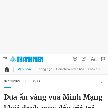
Văn hóa
Sống đẹp
Câu chuyện văn hóa
Khảo cứu
X
QUẢNG CÁO
ĐẶT BÁO
02/11/2022 06:33 GMT+7
Thông tin tài khoản
Đưa ấn vàng vua Minh Mạng
Đổi mật khẩu
Chuyên mục
Tin đã lưu