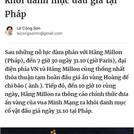
khỏi danh mục đấu giá tại
Chuyên mục khác
Pháp
Tin đã xem
Chào ngày mới
Tin 24h
Lê Công Sơn
Đăng xuất
lecongsontn@gmail.com
Tin thị trường
Tin 360
Sau những nỗ lực đàm phán với Hãng Millon
Video
Magazine
(Pháp), đến 7 giờ 30 ngày 31.10 (giờ Paris), đại
diện phía VN và Hãng Millon cùng thống nhất
thỏa thuận tạm hoãn đấu giá ấn vàng Hoàng đế
Sản phẩm khác
chi bảo ( ảnh ). Tiếp đó, đến 10 giờ 10 cùng
Tiện ích
Bạn cần biết
ngày, Hãng Millon ra thông cáo chính thức đưa
ấn vàng của vua Minh Mạng ra khỏi danh mục
Thông tin tòa soạn
Liên hệ quảng cáo
cổ vật đấu giá ngày 31.10 tại Pháp.