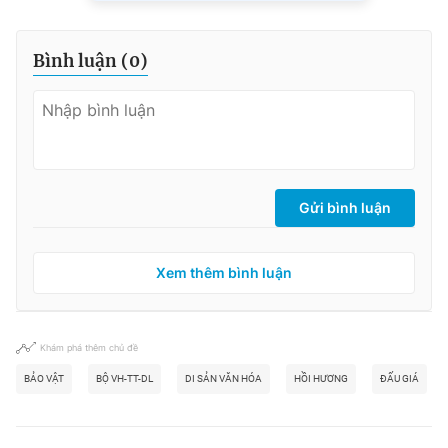
Bình luận (
0
)
Gửi bình luận
Xem thêm bình luận
Khám phá thêm chủ đề
BẢO VẬT
BỘ VH-TT-DL
DI SẢN VĂN HÓA
HỒI HƯƠNG
ĐẤU GIÁ