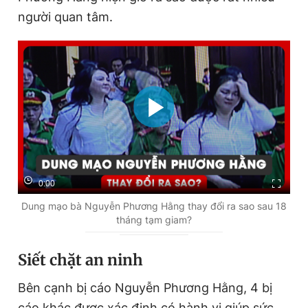
Giấy phép xuất bản số 110/GP - BTTTT cấp ngày 24.3.2020
người quan tâm.
© 2003-2026 Bản quyền thuộc về Báo Thanh Niên. Cấm sao
chép dưới mọi hình thức nếu không có sự chấp thuận bằng văn
bản. Phát triển bởi ePi Technologies, JSC.
0:00
Dung mạo bà Nguyễn Phương Hằng thay đổi ra sao sau 18
tháng tạm giam?
Siết chặt an ninh
Bên cạnh bị cáo Nguyễn Phương Hằng, 4 bị
cáo khác được xác định có hành vi giúp sức