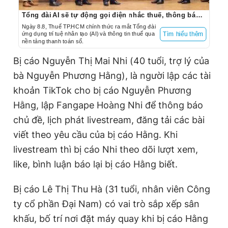
Tổng đài AI sẽ tự động gọi điện nhắc thuế, thông báo tạm hoãn xuất cảnh…
Ngày 8.8, Thuế TP.HCM chính thức ra mắt Tổng đài
ứng dụng trí tuệ nhân tạo (AI) và thông tin thuế qua
Tìm hiểu thêm
nền tảng thanh toán số.
Bị cáo Nguyễn Thị Mai Nhi (40 tuổi, trợ lý của
bà Nguyễn Phương Hằng), là người lập các tài
khoản TikTok cho bị cáo Nguyễn Phương
Hằng, lập Fangape Hoàng Nhi để thông báo
chủ đề, lịch phát livestream, đăng tải các bài
viết theo yêu cầu của bị cáo Hằng. Khi
livestream thì bị cáo Nhi theo dõi lượt xem,
like, bình luận báo lại bị cáo Hằng biết.
Bị cáo Lê Thị Thu Hà (31 tuổi, nhân viên Công
ty cổ phần Đại Nam) có vai trò sắp xếp sân
khấu, bố trí nơi đặt máy quay khi bị cáo Hằng