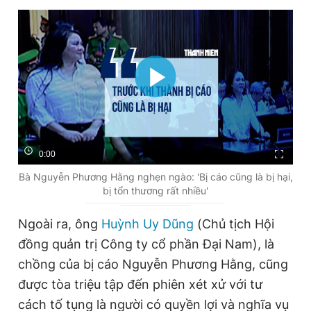
0:00
Bà Nguyễn Phương Hằng nghẹn ngào: 'Bị cáo cũng là bị hại,
bị tổn thương rất nhiều'
Ngoài ra, ông
Huỳnh Uy Dũng
(Chủ tịch Hội
đồng quản trị Công ty cổ phần Đại Nam), là
chồng của bị cáo Nguyễn Phương Hằng, cũng
được tòa triệu tập đến phiên xét xử với tư
cách tố tụng là người có quyền lợi và nghĩa vụ