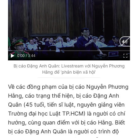
C
0:00
/
D
3:44
u
u
Bị cáo Đặng Anh Quân: Livestream với Nguyễn Phương
Hằng để ‘phản biện xã hội’
r
r
r
a
Về các đồng phạm của bị cáo Nguyễn Phương
e
t
Hằng, cáo trạng thể hiện, bị cáo Đặng Anh
n
i
Quân (45 tuổi, tiến sĩ luật, nguyên giảng viên
t
o
Trường đại học Luật TP.HCM) là người có chí
T
n
hướng, cùng quan điểm với bị cáo Hằng. Biết
i
bị cáo Đặng Anh Quân là người có trình độ