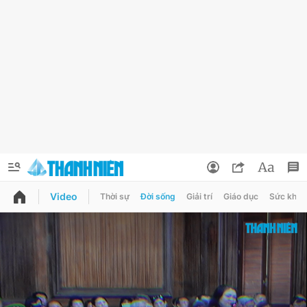
Video
Thời sự
Đời sống
Giải trí
Giáo dục
Sức khỏe
QUẢNG CÁO
ĐẶT BÁO
Thông tin tài khoản
Đổi mật khẩu
Chuyên mục
Tin đã lưu