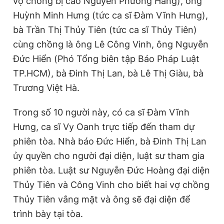
vợ chồng bị cáo Nguyễn Phương Hằng), ông
Huỳnh Minh Hưng (tức ca sĩ Đàm Vĩnh Hưng),
bà Trần Thị Thủy Tiên (tức ca sĩ Thủy Tiên)
cùng chồng là ông Lê Công Vinh, ông Nguyễn
Đức Hiển (Phó Tổng biên tập Báo Pháp Luật
TP.HCM), bà Ðinh Thị Lan, bà Lê Thị Giàu, bà
Trương Việt Hà.
Trong số 10 người này, có ca sĩ Đàm Vĩnh
Hưng, ca sĩ Vy Oanh trực tiếp đến tham dự
phiên tòa. Nhà báo Đức Hiển, bà Đinh Thị Lan
ủy quyền cho người đại diện, luật sư tham gia
phiên tòa. Luật sư Nguyễn Đức Hoàng đại diện
Thủy Tiên và Công Vinh cho biết hai vợ chồng
Thủy Tiên vắng mặt và ông sẽ đại diện để
trình bày tại tòa.