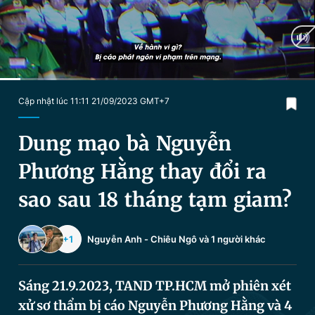
Chuyên mục khác
Tin đã xem
Chào ngày mới
Tin 24h
Đăng xuất
Tin thị trường
Tin 360
Current
0:20
/
Duration
4:51
Cập nhật lúc 11:11 21/09/2023 GMT+7
Time
Video
Magazine
Dung mạo bà Nguyễn
Phương Hằng thay đổi ra
Sản phẩm khác
sao sau 18 tháng tạm giam?
Tiện ích
Bạn cần biết
+1
Nguyễn Anh
-
Chiêu Ngô
và 1 người khác
Thông tin tòa soạn
Liên hệ quảng cáo
Sáng 21.9.2023, TAND TP.HCM mở phiên xét
xử sơ thẩm bị cáo Nguyễn Phương Hằng và 4