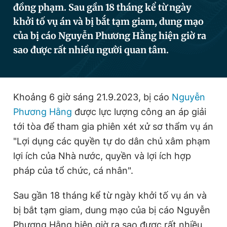
đồng phạm. Sau gần 18 tháng kể từ ngày
khởi tố vụ án và bị bắt tạm giam, dung mạo
của bị cáo Nguyễn Phương Hằng hiện giờ ra
Đọc Thanh Niên trên điện thoại
sao được rất nhiều người quan tâm.
Khoảng 6 giờ sáng 21.9.2023, bị cáo
Nguyễn
Theo dõi báo trên
Phương Hằng
được lực lượng công an áp giải
tới tòa để tham gia phiên xét xử sơ thẩm vụ án
Hotline
Liên hệ quảng cáo
0906 645 777
0908 780 404
"Lợi dụng các quyền tự do dân chủ xâm phạm
lợi ích của Nhà nước, quyền và lợi ích hợp
Đặt báo
Quảng cáo
RSS
Tòa soạn
Chính sách bảo
pháp của tổ chức, cá nhân".
Tổng biên tập: Nguyễn Ngọc Toàn
Phó tổng biên tập thường trực: Hải Thành
Sau gần 18 tháng kể từ ngày khởi tố vụ án và
Phó tổng biên tập: Lâm Hiếu Dũng
bị bắt tạm giam, dung mạo của bị cáo Nguyễn
Phó tổng biên tập: Trần Việt Hưng
Tổng thư ký tòa soạn: Đức Trung
Phương Hằng hiện giờ ra sao được rất nhiều