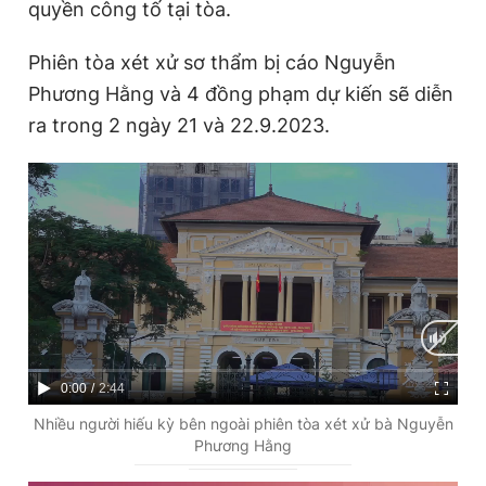
quyền công tố tại tòa.
Phiên tòa xét xử sơ thẩm bị cáo Nguyễn
Phương Hằng và 4 đồng phạm dự kiến sẽ diễn
ra trong 2 ngày 21 và 22.9.2023.
C
0:00
/
D
2:44
u
u
Nhiều người hiếu kỳ bên ngoài phiên tòa xét xử bà Nguyễn
Phương Hằng
r
r