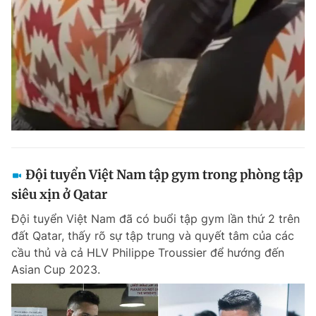
Đọc Thanh Niên trên điện thoại
Theo dõi báo trên
Đội tuyển Việt Nam tập gym trong phòng tập
Hotline
Liên hệ quảng cáo
0906 645 777
0908 780 404
siêu xịn ở Qatar
Đội tuyển Việt Nam đã có buổi tập gym lần thứ 2 trên
Đặt báo
Quảng cáo
RSS
Tòa soạn
Chính sách bảo m
đất Qatar, thấy rõ sự tập trung và quyết tâm của các
cầu thủ và cả HLV Philippe Troussier để hướng đến
Tổng biên tập: Nguyễn Ngọc Toàn
Phó tổng biên tập thường trực: Hải Thành
Asian Cup 2023.
Phó tổng biên tập: Lâm Hiếu Dũng
Phó tổng biên tập: Trần Việt Hưng
Tổng thư ký tòa soạn: Đức Trung