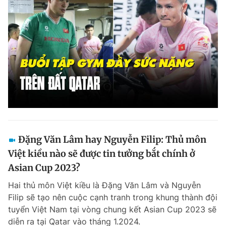
Giấy phép xuất bản số 110/GP - BTTTT cấp ngày 24.3.2020
© 2003-2026 Bản quyền thuộc về Báo Thanh Niên. Cấm sao chép
dưới mọi hình thức nếu không có sự chấp thuận bằng văn bản.
Phát triển bởi ePi Technologies, JSC.
Đặng Văn Lâm hay Nguyễn Filip: Thủ môn
Việt kiều nào sẽ được tin tưởng bắt chính ở
Asian Cup 2023?
Hai thủ môn Việt kiều là Đặng Văn Lâm và Nguyễn
Filip sẽ tạo nên cuộc cạnh tranh trong khung thành đội
tuyển Việt Nam tại vòng chung kết Asian Cup 2023 sẽ
diễn ra tại Qatar vào tháng 1.2024.