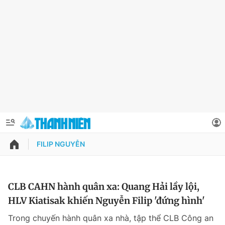
FILIP NGUYỄN
QUẢNG CÁO
ĐẶT BÁO
Thông tin tài khoản
CLB CAHN hành quân xa: Quang Hải lầy lội,
HLV Kiatisak khiến Nguyễn Filip 'đứng hình'
Đổi mật khẩu
Chuyên mục
Trong chuyến hành quân xa nhà, tập thể CLB Công an
Tin đã lưu