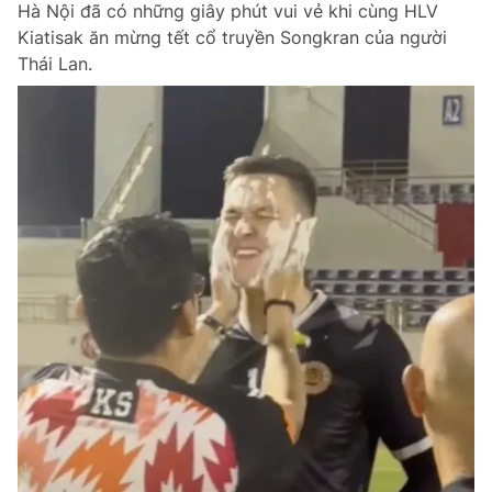
Hà Nội đã có những giây phút vui vẻ khi cùng HLV
Chuyên mục khác
Kiatisak ăn mừng tết cổ truyền Songkran của người
Tin đã xem
Thái Lan.
Chào ngày mới
Tin 24h
Đăng xuất
Tin thị trường
Tin 360
Video
Magazine
Sản phẩm khác
Tiện ích
Bạn cần biết
Thông tin tòa soạn
Liên hệ quảng cáo