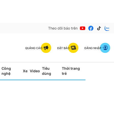
Theo dõi báo trên
QUẢNG CÁO
ĐẶT BÁO
ĐĂNG NHẬP
Công
Tiêu
Thời trang
Xe
Video
nghệ
dùng
trẻ