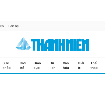
ích
Liên hệ
Sức
Giới
Giáo
Du
Văn
Giải
Thể
khỏe
trẻ
dục
lịch
hóa
trí
thao