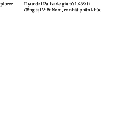
xplorer
Hyundai Palisade giá từ 1,469 tỉ
đồng tại Việt Nam, rẻ nhất phân khúc