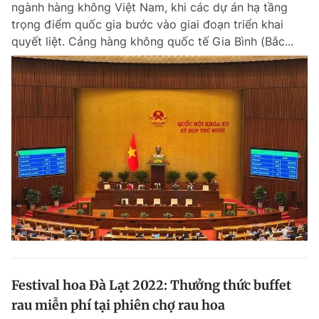
ngành hàng không Việt Nam, khi các dự án hạ tầng
Chuyên mục khác
trọng điểm quốc gia bước vào giai đoạn triển khai
Tin đã xem
quyết liệt. Cảng hàng không quốc tế Gia Bình (Bắc...
Chào ngày mới
Tin 24h
Đăng xuất
Tin thị trường
Tin 360
Video
Magazine
Sản phẩm khác
Tiện ích
Bạn cần biết
Thông tin tòa soạn
Liên hệ quảng cáo
Festival hoa Đà Lạt 2022: Thưởng thức buffet
rau miễn phí tại phiên chợ rau hoa