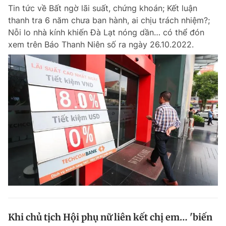
Tin tức về Bất ngờ lãi suất, chứng khoán; Kết luận
Giấy phép xuất bản số 110/GP - BTTTT cấp ngày 24.3.2020
© 2003-2026 Bản quyền thuộc về Báo Thanh Niên. Cấm sao chép
thanh tra 6 năm chưa ban hành, ai chịu trách nhiệm?;
dưới mọi hình thức nếu không có sự chấp thuận bằng văn bản.
Nỗi lo nhà kính khiến Đà Lạt nóng dần… có thể đón
Phát triển bởi ePi Technologies, JSC.
xem trên Báo Thanh Niên số ra ngày 26.10.2022.
Khi chủ tịch Hội phụ nữ liên kết chị em… 'biến