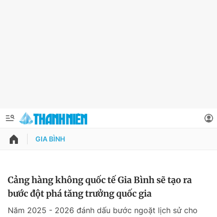
GIA BÌNH
QUẢNG CÁO
ĐẶT BÁO
Thông tin tài khoản
Cảng hàng không quốc tế Gia Bình sẽ tạo ra
bước đột phá tăng trưởng quốc gia
Đổi mật khẩu
Chuyên mục
Năm 2025 - 2026 đánh dấu bước ngoặt lịch sử cho
Tin đã lưu