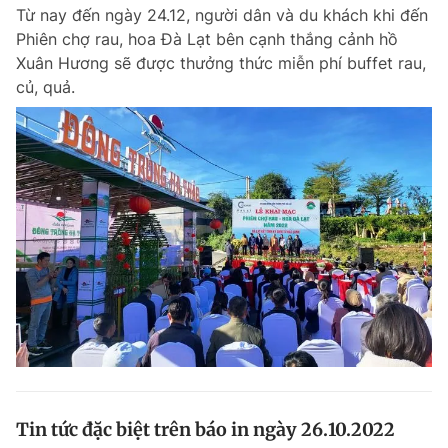
Từ nay đến ngày 24.12, người dân và du khách khi đến
Phiên chợ rau, hoa Đà Lạt bên cạnh thắng cảnh hồ
Xuân Hương sẽ được thưởng thức miễn phí buffet rau,
Đọc Thanh Niên trên điện thoại
củ, quả.
Theo dõi báo trên
Hotline
Liên hệ quảng cáo
0906 645 777
0908 780 404
Đặt báo
Quảng cáo
RSS
Tòa soạn
Chính sách bảo m
Tổng biên tập: Nguyễn Ngọc Toàn
Phó tổng biên tập thường trực: Hải Thành
Phó tổng biên tập: Lâm Hiếu Dũng
Phó tổng biên tập: Trần Việt Hưng
Tin tức đặc biệt trên báo in ngày 26.10.2022
Tổng thư ký tòa soạn: Đức Trung