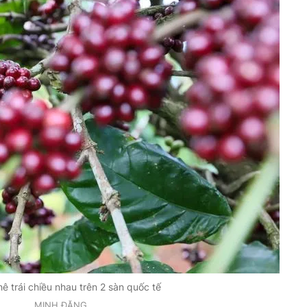
hê trái chiều nhau trên 2 sàn quốc tế
MINH ĐĂNG