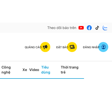
Theo dõi báo trên
QUẢNG CÁO
ĐẶT BÁO
ĐĂNG NHẬP
Công
Tiêu
Thời trang
Xe
Video
nghệ
dùng
trẻ