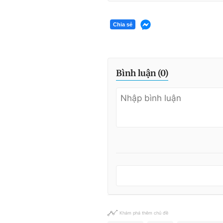
Chia sẻ
Bình luận (
0
)
Khám phá thêm chủ đề