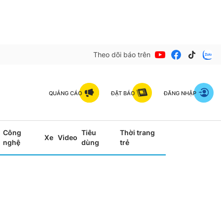
Theo dõi báo trên
QUẢNG CÁO
ĐẶT BÁO
ĐĂNG NHẬP
Công
Tiêu
Thời trang
Xe
Video
nghệ
dùng
trẻ