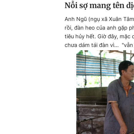
Nỗi sợ mang tên dị
Anh Ngũ (ngụ xã Xuân Tâm,
rồi, đàn heo của anh gặp phả
tiêu hủy hết. Giờ đây, mặc
chưa dám tái đàn vì... "vẫn