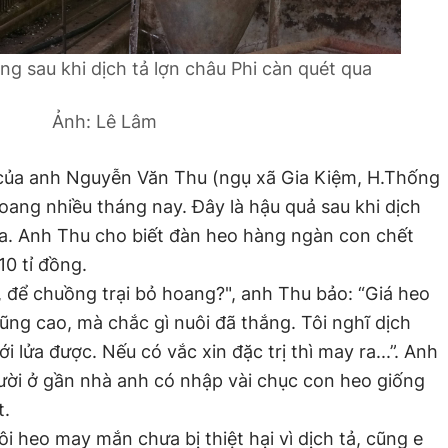
ng sau khi dịch tả lợn châu Phi càn quét qua
Ảnh: Lê Lâm
 của anh Nguyễn Văn Thu (ngụ xã Gia Kiệm, H.Thống
ang nhiều tháng nay. Đây là hậu quả sau khi dịch
ua. Anh Thu cho biết đàn heo hàng ngàn con chết
10 tỉ đồng.
, để chuồng trại bỏ hoang?", anh Thu bảo: “Giá heo
ũng cao, mà chắc gì nuôi đã thắng. Tôi nghĩ dịch
 lửa được. Nếu có vắc xin đặc trị thì may ra...”. Anh
ười ở gần nhà anh có nhập vài chục con heo giống
t.
 heo may mắn chưa bị thiệt hại vì dịch tả, cũng e