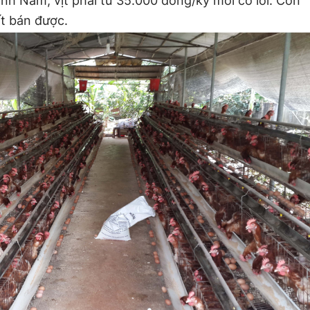
nh Nam, vịt phải từ 35.000 đồng/ký mới có lời. Còn
t bán được.