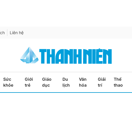
ích
Liên hệ
Sức
Giới
Giáo
Du
Văn
Giải
Thể
khỏe
trẻ
dục
lịch
hóa
trí
thao