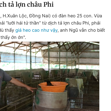
ch tả lợn châu Phi
 H.Xuân Lộc, Đồng Nai) có đàn heo 25 con. Vừa
i “lưỡi hái tử thần” từ dịch tả lợn châu Phi, phải
 dù thấy
giá heo cao như vậy
, anh Ngũ vẫn cho biết
 thấy ớn ớn".