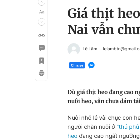
Giá thịt he
Nai vẫn chư
Lê Lâm
- lelambtn@gmail.
Chia sẻ
Dù giá thịt heo đang cao 
nuôi heo, vẫn chưa dám tái
Nuôi nhỏ lẻ vài chục con he
người chăn nuôi ở
"thủ phủ
heo
đang cao ngất ngưỡng