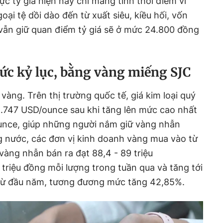
ực tỷ giá hiện nay chỉ mang tính thời điểm vì
i tệ dồi dào đến từ xuất siêu, kiều hối, vốn
ẫn giữ quan điểm tỷ giá sẽ ở mức 24.800 đồng
ức kỷ lục, bằng vàng miếng SJC
vàng. Trên thị trường quốc tế, giá kim loại quý
.747 USD/ounce sau khi tăng lên mức cao nhất
ounce, giúp những người nắm giữ vàng nhẫn
g nước, các đơn vị kinh doanh vàng mua vào từ
 vàng nhẫn bán ra đạt 88,4 - 89 triệu
 triệu đồng mỗi lượng trong tuần qua và tăng tới
h từ đầu năm, tương đương mức tăng 42,85%.