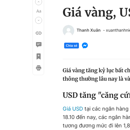
Giá vàng, 
Thanh Xuân
- xuanthanhn
Chia sẻ
Giá vàng tăng kỷ lục bất c
thông thường lâu nay là và
USD tăng "căng c
Giá USD
tại các ngân hàng 
18.10 đến nay, các ngân h
tương đương mức đi lên 1,