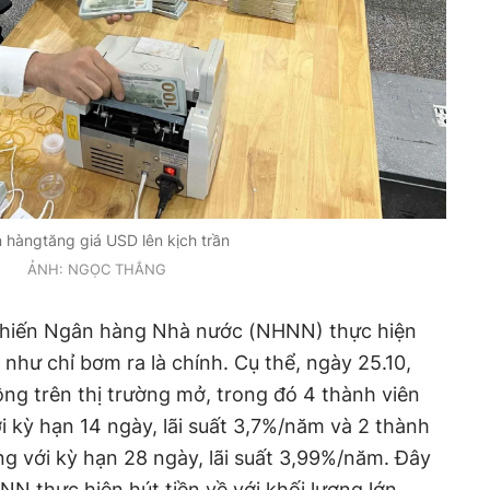
 hàngtăng giá USD lên kịch trần
ẢNH: NGỌC THẮNG
 khiến Ngân hàng Nhà nước (NHNN) thực hiện
 như chỉ bơm ra là chính. Cụ thể, ngày 25.10,
ng trên thị trường mở, trong đó 4 thành viên
i kỳ hạn 14 ngày, lãi suất 3,7%/năm và 2 thành
ng với kỳ hạn 28 ngày, lãi suất 3,99%/năm. Đây
HNN thực hiện hút tiền về với khối lượng lớn.