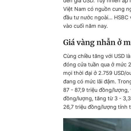
đến giá USD. Tuy nhiên áp l
Việt Nam có nguồn cung ngoạ
đầu tư nước ngoài… HSBC v
vào cuối năm nay.
Giá vàng nhẫn ở m
Cùng chiều tăng với USD là 
đóng cửa tuần qua ở mức 2
mọi thời đại ở 2.759 USD/
đang có mức lãi đậm. Tron
87 - 87,9 triệu đồng/lượng,
đồng/lượng, tăng từ 3 - 3,3
26,7 triệu đồng/lượng tín