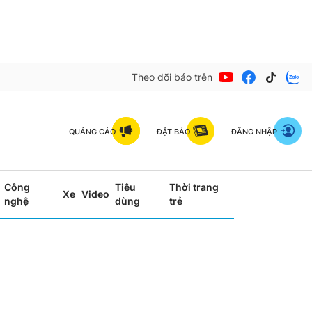
Theo dõi báo trên
QUẢNG CÁO
ĐẶT BÁO
ĐĂNG NHẬP
Công
Tiêu
Thời trang
Xe
Video
nghệ
dùng
trẻ