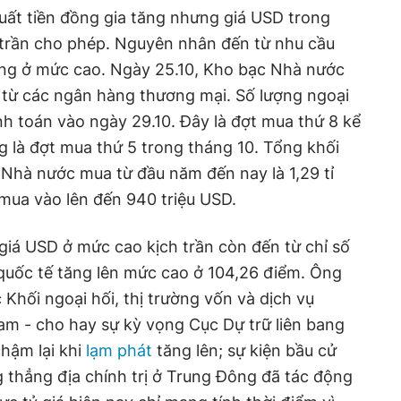
suất tiền đồng gia tăng nhưng giá USD trong
trần cho phép. Nguyên nhân đến từ nhu cầu
ang ở mức cao. Ngày 25.10, Kho bạc Nhà nước
 từ các ngân hàng thương mại. Số lượng ngoại
nh toán vào ngày 29.10. Đây là đợt mua thứ 8 kể
 là đợt mua thứ 5 trong tháng 10. Tổng khối
Nhà nước mua từ đầu năm đến nay là 1,29 tỉ
 mua vào lên đến 940 triệu USD.
 giá USD ở mức cao kịch trần còn đến từ chỉ số
quốc tế tăng lên mức cao ở 104,26 điểm. Ông
hối ngoại hối, thị trường vốn và dịch vụ
m - cho hay sự kỳ vọng Cục Dự trữ liên bang
chậm lại khi
lạm phát
tăng lên; sự kiện bầu cử
 thẳng địa chính trị ở Trung Đông đã tác động