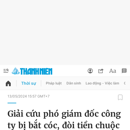
Thời sự
Pháp luật
Dân sinh
Lao động - Việc làm
Quy
QUẢNG CÁO
ĐẶT BÁO
13/05/2024 15:57 GMT+7
Thông tin tài khoản
Giải cứu phó giám đốc công
Đổi mật khẩu
Chuyên mục
ty bị bắt cóc, đòi tiền chuộc
Tin đã lưu