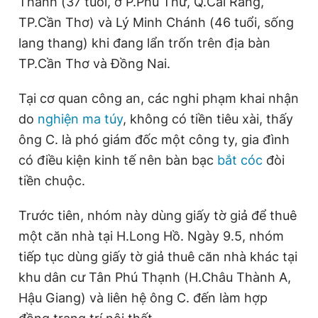
Thanh (37 tuổi, ở P.Phú Thứ, Q.Cái Răng,
TP.Cần Thơ) và Lý Minh Chánh (46 tuổi, sống
lang thang) khi đang lẩn trốn trên địa bàn
TP.Cần Thơ và Đồng Nai.
Tại cơ quan công an, các nghi phạm khai nhận
do
nghiện ma túy
, không có tiền tiêu xài, thấy
ông C. là phó giám đốc một công ty, gia đình
có điều kiện kinh tế nên bàn bạc
bắt cóc
đòi
tiền chuộc.
Trước tiên, nhóm này dùng giấy tờ giả để thuê
một căn nhà tại H.Long Hồ. Ngày 9.5, nhóm
tiếp tục dùng giấy tờ giả thuê căn nhà khác tại
khu dân cư Tân Phú Thạnh (H.Châu Thành A,
Hậu Giang) và liên hệ ông C. đến làm hợp