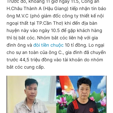
Trước đó, khoảng 11 giờ ngày 11.5, Công an
H.Châu Thành A (Hậu Giang) tiếp nhận tin báo
ông M.V.C (phó giám đốc công ty thiết kế nội
Đọc Thanh Niên trên điện thoại
ngoại thất tại TP.Cần Thơ) khi đến địa bàn
huyện này vào ngày 10.5 để gặp khách hàng
thì bị bắt cóc. Nhóm bắt cóc liên hệ với gia
đình ông và
đòi tiền chuộc
10 tỉ đồng. Lo ngại
Theo dõi báo trên
cho sự an toàn của ông C., gia đình đã chuyển
trước 44,5 triệu đồng vào tài khoản do nhóm
Hotline
Liên hệ quảng cáo
bắt cóc cung cấp.
0906 645 777
0908 780 404
Đặt báo
Quảng cáo
RSS
Tòa soạn
Chính sách bảo
Tổng biên tập: Nguyễn Ngọc Toàn
Phó tổng biên tập thường trực: Hải Thành
Phó tổng biên tập: Lâm Hiếu Dũng
Phó tổng biên tập: Trần Việt Hưng
Tổng thư ký tòa soạn: Đức Trung