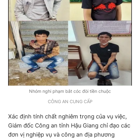
Giấy phép xuất bản số 110/GP - BTTTT cấp ngày 24.3.2020
© 2003-2026 Bản quyền thuộc về Báo Thanh Niên. Cấm sao
chép dưới mọi hình thức nếu không có sự chấp thuận bằng văn
bản. Phát triển bởi ePi Technologies, JSC.
Nhóm nghi phạm bắt cóc đòi tiền chuộc
CÔNG AN CUNG CẤP
Xác định tính chất nghiêm trọng của vụ việc,
Giám đốc Công an tỉnh Hậu Giang chỉ đạo các
đơn vị nghiệp vụ và công an địa phương