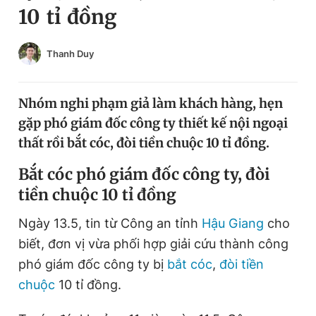
10 tỉ đồng
Chuyên mục khác
Tin đã xem
Chào ngày mới
Tin 24h
Thanh Duy
Đăng xuất
Tin thị trường
Tin 360
Nhóm nghi phạm giả làm khách hàng, hẹn
gặp phó giám đốc công ty thiết kế nội ngoại
Video
Magazine
thất rồi bắt cóc, đòi tiền chuộc 10 tỉ đồng.
Bắt cóc phó giám đốc công ty, đòi
Sản phẩm khác
tiền chuộc 10 tỉ đồng
Tiện ích
Bạn cần biết
Ngày 13.5, tin từ Công an tỉnh
Hậu Giang
cho
biết, đơn vị vừa phối hợp giải cứu thành công
Thông tin tòa soạn
Liên hệ quảng cáo
phó giám đốc công ty bị
bắt cóc
,
đòi tiền
chuộc
10 tỉ đồng.