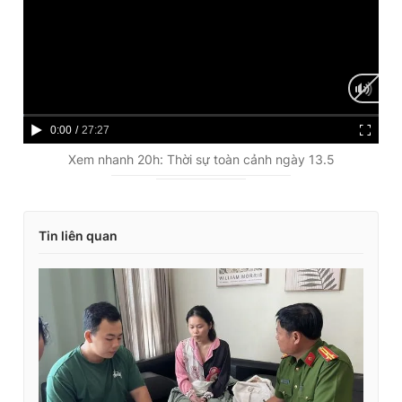
C
0:00
/
D
27:27
u
u
Xem nhanh 20h: Thời sự toàn cảnh ngày 13.5
r
r
r
a
Tin liên quan
e
t
n
i
t
o
T
n
i
m
e