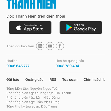
Đọc Thanh Niên trên điện thoại
Theo dõi báo trên
Hotline
Liên hệ quảng cáo
0906 645 777
0908 780 404
Đặt báo
Quảng cáo
RSS
Tòa soạn
Chính sách bảo
Tổng biên tập: Nguyễn Ngọc Toàn
Phó tổng biên tập thường trực: Hải Thành
Phó tổng biên tập: Lâm Hiếu Dũng
Phó tổng biên tập: Trần Việt Hưng
Tổng thư ký tòa soạn: Đức Trung