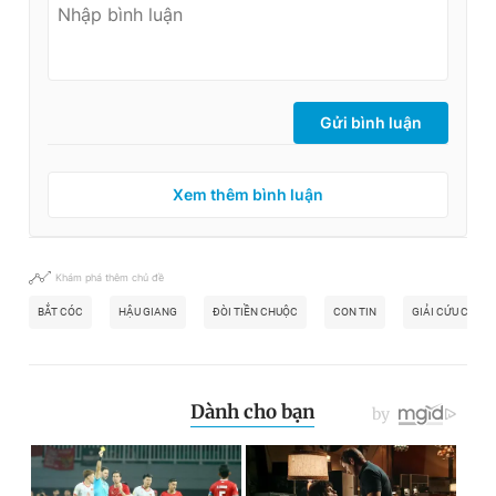
Gửi bình luận
Xem thêm bình luận
Khám phá thêm chủ đề
BẮT CÓC
HẬU GIANG
ĐÒI TIỀN CHUỘC
CON TIN
GIẢI CỨU CON T