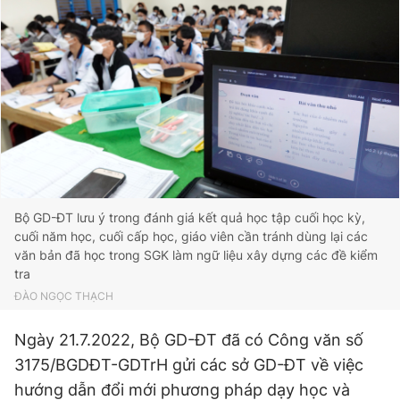
Đọc Thanh Niên trên điện thoại
Theo dõi báo trên
Bộ GD-ĐT lưu ý trong đánh giá kết quả học tập cuối học kỳ,
Hotline
Liên hệ quảng cáo
cuối năm học, cuối cấp học, giáo viên cần tránh dùng lại các
0906 645 777
0908 780 404
văn bản đã học trong SGK làm ngữ liệu xây dựng các đề kiểm
tra
Đặt báo
Quảng cáo
RSS
Tòa soạn
Chính sách bảo
ĐÀO NGỌC THẠCH
Tổng biên tập: Nguyễn Ngọc Toàn
Ngày 21.7.2022, Bộ GD-ĐT đã có Công văn số
Phó tổng biên tập thường trực: Hải Thành
Phó tổng biên tập: Lâm Hiếu Dũng
3175/BGDĐT-GDTrH gửi các sở GD-ĐT về việc
Phó tổng biên tập: Trần Việt Hưng
Tổng thư ký tòa soạn: Đức Trung
hướng dẫn đổi mới phương pháp dạy học và