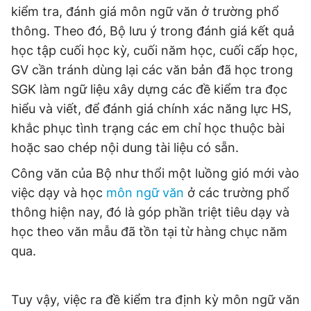
kiểm tra, đánh giá môn ngữ văn ở trường phổ
Giấy phép xuất bản số 110/GP - BTTTT cấp ngày 24.3.2020
© 2003-2026 Bản quyền thuộc về Báo Thanh Niên. Cấm sao
thông. Theo đó, Bộ lưu ý trong đánh giá kết quả
chép dưới mọi hình thức nếu không có sự chấp thuận bằng văn
học tập cuối học kỳ, cuối năm học, cuối cấp học,
bản. Phát triển bởi ePi Technologies, JSC.
GV cần tránh dùng lại các văn bản đã học trong
SGK làm ngữ liệu xây dựng các đề kiểm tra đọc
hiểu và viết, để đánh giá chính xác năng lực HS,
khắc phục tình trạng các em chỉ học thuộc bài
hoặc sao chép nội dung tài liệu có sẵn.
Công văn của Bộ như thổi một luồng gió mới vào
việc dạy và học
môn ngữ văn
ở các trường phổ
thông hiện nay, đó là góp phần triệt tiêu dạy và
học theo văn mẫu đã tồn tại từ hàng chục năm
qua.
Tuy vậy, việc ra đề kiểm tra định kỳ môn ngữ văn