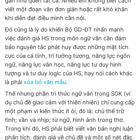
gần như quên tất cả. Nhiều em không biết cách
viết một đoạn văn đơn giản hoặc rất khó khăn
khi diễn đạt điều mình cần nói.
Đó cũng là lý do khiến Bộ GD-ĐT nhấn mạnh
việc đánh giá HS trong môn ngữ văn cần đảm
bảo nguyên tắc phát huy được những mặt tích
cực của cá tính, trí tưởng tượng, năng lực ngôn
ngữ, năng lực văn học, năng lực tư duy hình
tượng và tư duy logic của HS, hay nói cách khác
là phải
xóa bỏ văn mẫu.
Thế nhưng phần tri thức ngữ văn trong SGK (ví
dụ chủ đề giao cảm với thiên nhiên) chỉ cung cấp
một phạm vi kiến thức ít ỏi, đó là: chủ thể trữ
tình; vần và nhịp; từ ngữ, hình ảnh trong thơ.
Trong khi đó, HS phải biết viết văn bản nghị luận
phân tích, đánh giá về chủ đề và một số nét đặc