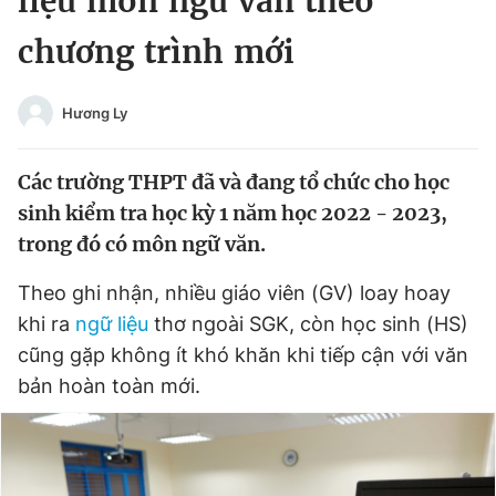
liệu môn ngữ văn theo
Chuyên mục khác
chương trình mới
Tin đã xem
Chào ngày mới
Tin 24h
Đăng xuất
Hương Ly
Tin thị trường
Tin 360
Các trường THPT đã và đang tổ chức cho học
Video
Magazine
sinh kiểm tra học kỳ 1 năm học 2022 - 2023,
trong đó có môn ngữ văn.
Theo ghi nhận, nhiều giáo viên (GV) loay hoay
Sản phẩm khác
khi ra
ngữ liệu
thơ ngoài SGK, còn học sinh (HS)
Tiện ích
Bạn cần biết
cũng gặp không ít khó khăn khi tiếp cận với văn
bản hoàn toàn mới.
Thông tin tòa soạn
Liên hệ quảng cáo