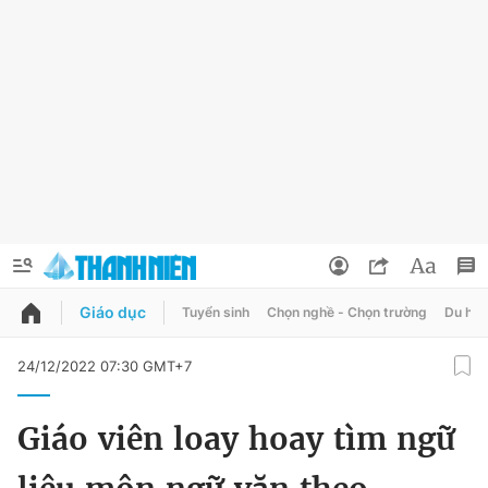
Giáo dục
Tuyển sinh
Chọn nghề - Chọn trường
Du học
QUẢNG CÁO
ĐẶT BÁO
24/12/2022 07:30 GMT+7
Thông tin tài khoản
Giáo viên loay hoay tìm ngữ
Đổi mật khẩu
Chuyên mục
Tin đã lưu