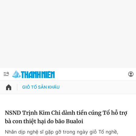
GIỖ TỔ SÂN KHẤU
QUẢNG CÁO
ĐẶT BÁO
Thông tin tài khoản
NSND Trịnh Kim Chi dành tiền cúng Tổ hỗ trợ
bà con thiệt hại do bão Bualoi
Đổi mật khẩu
Chuyên mục
Nhân dịp nghệ sĩ gặp gỡ trong ngày giỗ Tổ nghề,
Tin đã lưu