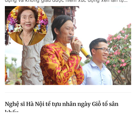
dựng và không giấu được niềm xúc động xen lẫn tự...
Nghệ sĩ Hà Nội tề tựu nhân ngày Giỗ tổ sân
khấu
Sáng 12.9 nhiều nghệ sĩ đã có mặt tại Nhà văn hóa
Học sinh Sinh viên Hà Nội dâng hương lên tổ nghiệp