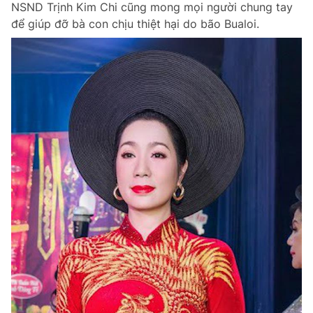
NSND Trịnh Kim Chi cũng mong mọi người chung tay
Chuyên mục khác
để giúp đỡ bà con chịu thiệt hại do bão Bualoi.
Tin đã xem
Chào ngày mới
Tin 24h
Đăng xuất
Tin thị trường
Tin 360
Video
Magazine
Sản phẩm khác
Tiện ích
Bạn cần biết
Thông tin tòa soạn
Liên hệ quảng cáo