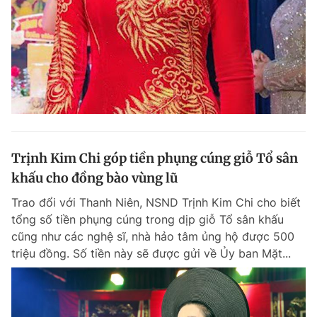
Đọc Thanh Niên trên điện thoại
Theo dõi báo trên
Trịnh Kim Chi góp tiền phụng cúng giỗ Tổ sân
khấu cho đồng bào vùng lũ
Hotline
Liên hệ quảng cáo
0906 645 777
0908 780 404
Trao đổi với Thanh Niên, NSND Trịnh Kim Chi cho biết
tổng số tiền phụng cúng trong dịp giỗ Tổ sân khấu
Đặt báo
Quảng cáo
RSS
Tòa soạn
Chính sách bảo m
cũng như các nghệ sĩ, nhà hảo tâm ủng hộ được 500
triệu đồng. Số tiền này sẽ được gửi về Ủy ban Mặt...
Tổng biên tập: Nguyễn Ngọc Toàn
Phó tổng biên tập thường trực: Hải Thành
Phó tổng biên tập: Lâm Hiếu Dũng
Phó tổng biên tập: Trần Việt Hưng
Tổng thư ký tòa soạn: Đức Trung