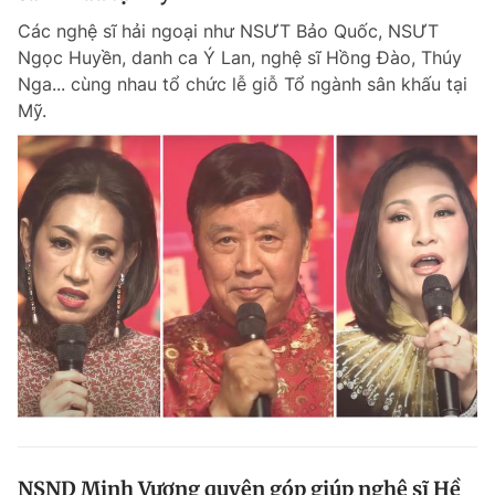
Các nghệ sĩ hải ngoại như NSƯT Bảo Quốc, NSƯT
Ngọc Huyền, danh ca Ý Lan, nghệ sĩ Hồng Đào, Thúy
Nga... cùng nhau tổ chức lễ giỗ Tổ ngành sân khấu tại
Mỹ.
NSND Minh Vương quyên góp giúp nghệ sĩ Hề