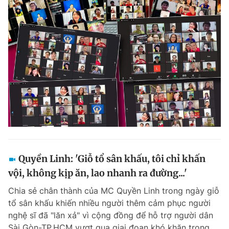
Quyền Linh: 'Giỗ tổ sân khấu, tôi chỉ khấn
vội, không kịp ăn, lao nhanh ra đường...'
Chia sẻ chân thành của MC Quyền Linh trong ngày giỗ
tổ sân khấu khiến nhiều người thêm cảm phục người
nghệ sĩ đã "lăn xả" vì cộng đồng để hỗ trợ người dân
Sài Gòn-TP.HCM vượt qua giai đoạn khó khăn trong...