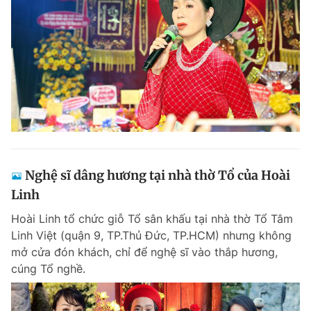
Giấy phép xuất bản số 110/GP - BTTTT cấp ngày 24.3.2020
© 2003-2026 Bản quyền thuộc về Báo Thanh Niên. Cấm sao chép
dưới mọi hình thức nếu không có sự chấp thuận bằng văn bản.
Phát triển bởi ePi Technologies, JSC.
Nghệ sĩ dâng hương tại nhà thờ Tổ của Hoài
Linh
Hoài Linh tổ chức giỗ Tổ sân khấu tại nhà thờ Tổ Tâm
Linh Việt (quận 9, TP.Thủ Đức, TP.HCM) nhưng không
mở cửa đón khách, chỉ để nghệ sĩ vào thắp hương,
cúng Tổ nghề.