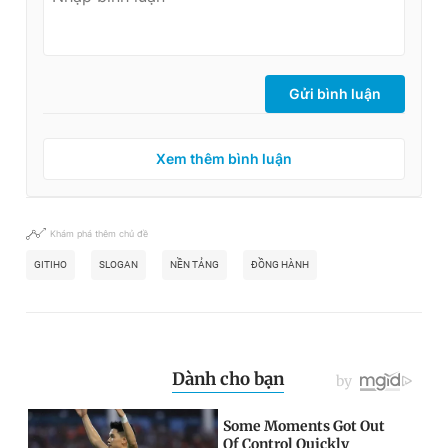
Gửi bình luận
Xem thêm bình luận
Khám phá thêm chủ đề
GITIHO
SLOGAN
NỀN TẢNG
ĐỒNG HÀNH