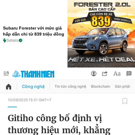
Subaru Forester với mức giá
hấp dẫn chỉ từ 839 triệu đồng
Subaru
Công nghệ
Tin tức công nghệ
Blockchain
Sản phẩm
QUẢNG CÁO
ĐẶT BÁO
10/09/2025 15:31 GMT+7
Thông tin tài khoản
Gitiho công bố định vị
Đổi mật khẩu
Chuyên mục
thương hiệu mới, khẳng
Tin đã lưu