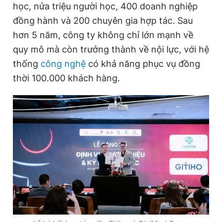
học, nửa triệu người học, 400 doanh nghiệp
Giấy phép xuất bản số 110/GP - BTTTT cấp ngày 24.3.2020
© 2003-2026 Bản quyền thuộc về Báo Thanh Niên. Cấm sao
đồng hành và 200 chuyên gia hợp tác. Sau
chép dưới mọi hình thức nếu không có sự chấp thuận bằng văn
hơn 5 năm, công ty không chỉ lớn mạnh về
bản. Phát triển bởi ePi Technologies, JSC.
quy mô mà còn trưởng thành về nội lực, với hệ
thống
công nghệ
có khả năng phục vụ đồng
thời 100.000 khách hàng.