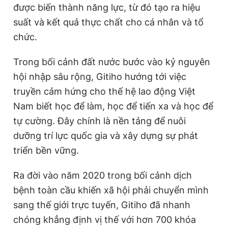
được biến thành năng lực, từ đó tạo ra hiệu
suất và kết quả thực chất cho cá nhân và tổ
Đọc Thanh Niên trên điện thoại
chức.
Trong bối cảnh đất nước bước vào kỷ nguyên
hội nhập sâu rộng, Gitiho hướng tới việc
truyền cảm hứng cho thế hệ lao động Việt
Theo dõi báo trên
Nam biết học để làm, học để tiến xa và học để
tự cường. Đây chính là nền tảng để nuôi
Hotline
Liên hệ quảng cáo
dưỡng trí lực quốc gia và xây dựng sự phát
0906 645 777
0908 780 404
triển bền vững.
Đặt báo
Quảng cáo
RSS
Tòa soạn
Chính sách bảo
Ra đời vào năm 2020 trong bối cảnh dịch
Tổng biên tập: Nguyễn Ngọc Toàn
bệnh toàn cầu khiến xã hội phải chuyển mình
Phó tổng biên tập thường trực: Hải Thành
Phó tổng biên tập: Lâm Hiếu Dũng
sang thế giới trực tuyến, Gitiho đã nhanh
Phó tổng biên tập: Trần Việt Hưng
chóng khẳng định vị thế với hơn 700 khóa
Tổng thư ký tòa soạn: Đức Trung