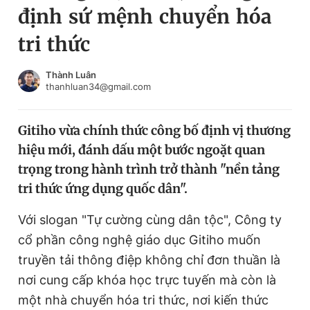
định sứ mệnh chuyển hóa
Chuyên mục khác
Tin đã xem
tri thức
Chào ngày mới
Tin 24h
Đăng xuất
Thành Luân
thanhluan34@gmail.com
Tin thị trường
Tin 360
Gitiho vừa chính thức công bố định vị thương
Video
Magazine
hiệu mới, đánh dấu một bước ngoặt quan
trọng trong hành trình trở thành "nền tảng
Sản phẩm khác
tri thức ứng dụng quốc dân".
Tiện ích
Bạn cần biết
Với slogan "Tự cường cùng dân tộc", Công ty
cổ phần công nghệ giá
o dục Gitiho muốn
Thông tin tòa soạn
Liên hệ quảng cáo
truyền tải thông điệp không chỉ đơn thuần là
nơi cung cấp khóa học trực tuyến mà còn là
một nhà chuyển hóa tri thức, nơi kiến thức