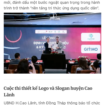
mới, đánh dấu một bước ngoặt quan trọng trong hành
Chuyên mục khác
trình trở thành "nền tảng tri thức ứng dụng quốc dân".
Tin đã xem
Chào ngày mới
Tin 24h
Đăng xuất
Tin thị trường
Tin 360
Video
Magazine
Sản phẩm khác
Tiện ích
Bạn cần biết
Thông tin tòa soạn
Liên hệ quảng cáo
Cuộc thi thiết kế Logo và Slogan huyện Cao
Lãnh
UBND H.Cao Lãnh, tỉnh Đồng Tháp thông báo tổ chức