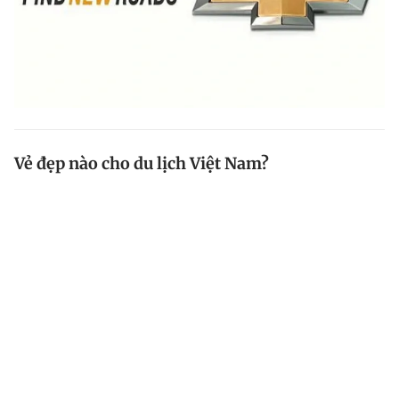
Vẻ đẹp nào cho du lịch Việt Nam?
Sau khi Báo Thanh Niên ngày 13.2 đăng bài Vẻ đẹp...
mơ hồ nói về khẩu hiệu và biểu tượng đặc thù cho du
lịch VN, nhiều bạn đọc đã có ý kiến về vấn đề này.