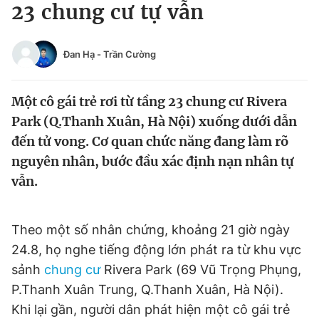
23 chung cư tự vẫn
Tin đã xem
Chào ngày mới
Tin 24h
Đăng xuất
Đan Hạ
-
Trần Cường
Tin thị trường
Tin 360
Một cô gái trẻ rơi từ tầng 23 chung cư Rivera
Video
Magazine
Park (Q.Thanh Xuân, Hà Nội) xuống dưới dẫn
đến tử vong. Cơ quan chức năng đang làm rõ
nguyên nhân, bước đầu xác định nạn nhân tự
Sản phẩm khác
vẫn.
Tiện ích
Bạn cần biết
Theo một số nhân chứng, khoảng 21 giờ ngày
Thông tin tòa soạn
Liên hệ quảng cáo
24.8, họ nghe tiếng động lớn phát ra từ khu vực
sảnh
chung cư
Rivera Park (69 Vũ Trọng Phụng,
P.Thanh Xuân Trung, Q.Thanh Xuân, Hà Nội).
Khi lại gần, người dân phát hiện một cô gái trẻ