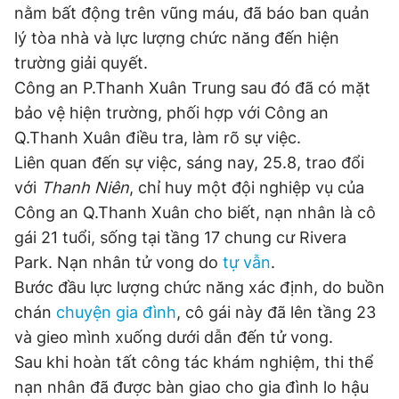
nằm bất động trên vũng máu, đã báo ban quản
Đọc Thanh Niên trên điện thoại
lý tòa nhà và lực lượng chức năng đến hiện
trường giải quyết.
Công an P.Thanh Xuân Trung sau đó đã có mặt
bảo vệ hiện trường, phối hợp với Công an
Q.Thanh Xuân điều tra, làm rõ sự việc.
Theo dõi báo trên
Liên quan đến sự việc, sáng nay, 25.8, trao đổi
với
Thanh Niên
, chỉ huy một đội nghiệp vụ của
Hotline
Liên hệ quảng cáo
Công an Q.Thanh Xuân cho biết, nạn nhân là cô
0906 645 777
0908 780 404
gái 21 tuổi, sống tại tầng 17 chung cư Rivera
Park. Nạn nhân tử vong do
tự vẫn
.
Đặt báo
Quảng cáo
RSS
Tòa soạn
Chính sách bảo
Bước đầu lực lượng chức năng xác định, do buồn
Tổng biên tập: Nguyễn Ngọc Toàn
chán
chuyện gia đình
, cô gái này đã lên tầng 23
Phó tổng biên tập thường trực: Hải Thành
Phó tổng biên tập: Lâm Hiếu Dũng
và gieo mình xuống dưới dẫn đến tử vong.
Phó tổng biên tập: Trần Việt Hưng
Tổng thư ký tòa soạn: Đức Trung
Sau khi hoàn tất công tác khám nghiệm, thi thể
nạn nhân đã được bàn giao cho gia đình lo hậu
Giấy phép xuất bản số 110/GP - BTTTT cấp ngày 24.3.2020