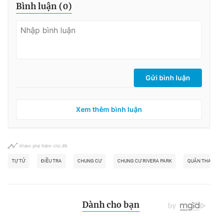
Bình luận (
0
)
Gửi bình luận
Xem thêm bình luận
Khám phá thêm chủ đề
TỰ TỬ
ĐIỀU TRA
CHUNG CƯ
CHUNG CƯ RIVERA PARK
QUẬN THANH