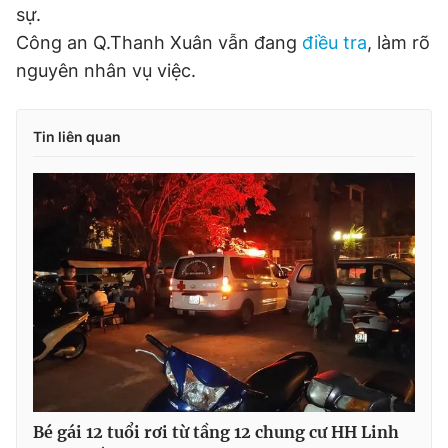
© 2003-2026 Bản quyền thuộc về Báo Thanh Niên. Cấm sao
sự.
chép dưới mọi hình thức nếu không có sự chấp thuận bằng văn
Công an Q.Thanh Xuân vẫn đang
điều tra
, làm rõ
bản. Phát triển bởi ePi Technologies, JSC.
nguyên nhân vụ việc.
Tin liên quan
Bé gái 12 tuổi rơi từ tầng 12 chung cư HH Linh