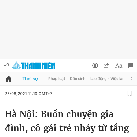
Thời sự
Pháp luật
Dân sinh
Lao động - Việc làm
Quy
QUẢNG CÁO
ĐẶT BÁO
25/08/2021 11:19 GMT+7
Thông tin tài khoản
Hà Nội: Buồn chuyện gia
Đổi mật khẩu
Chuyên mục
đình, cô gái trẻ nhảy từ tầng
Tin đã lưu
Chuyên mục khác