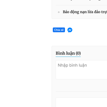
Báo động nạn lừa đảo tr
Chia sẻ
Bình luận (
0
)