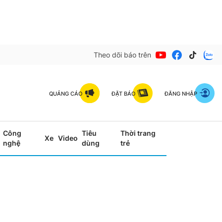
Theo dõi báo trên
QUẢNG CÁO
ĐẶT BÁO
ĐĂNG NHẬP
Công
Tiêu
Thời trang
Xe
Video
nghệ
dùng
trẻ