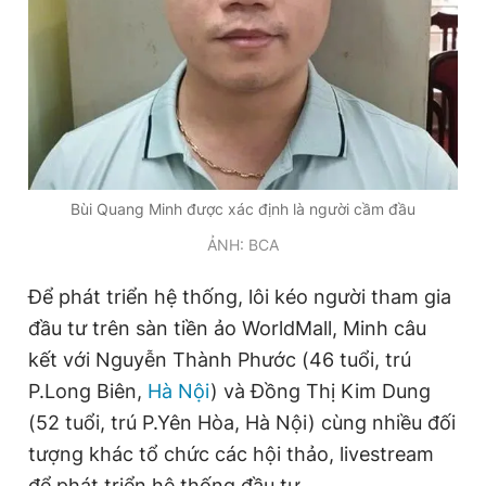
Giấy phép xuất bản số 110/GP - BTTTT cấp ngày 24.3.2020
© 2003-2026 Bản quyền thuộc về Báo Thanh Niên. Cấm sao
chép dưới mọi hình thức nếu không có sự chấp thuận bằng văn
bản. Phát triển bởi ePi Technologies, JSC.
Bùi Quang Minh được xác định là người cầm đầu
ẢNH: BCA
Để phát triển hệ thống, lôi kéo người tham gia
đầu tư trên sàn tiền ảo WorldMall, Minh câu
kết với Nguyễn Thành Phước (46 tuổi, trú
P.Long Biên,
Hà Nội
) và Đồng Thị Kim Dung
(52 tuổi, trú P.Yên Hòa, Hà Nội) cùng nhiều đối
tượng khác tổ chức các hội thảo, livestream
để phát triển hệ thống đầu tư.