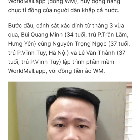
WorldMall.app (đồng WM), huy động hàng
chục tỉ đồng của người dân khắp cả nước.
Đọc Thanh Niên trên điện thoại
Bước đầu, cảnh sát xác định từ tháng 3 vừa
qua, Bùi Quang Minh (34 tuổi, trú P.Trần Lãm,
Hưng Yên) cùng Nguyễn Trọng Ngọc (37 tuổi,
trú P.Vĩnh Tuy, Hà Nội) và Lê Văn Thành (37
Theo dõi báo trên
tuổi, trú P.Vĩnh Tuy) lập trình phần mềm
WorldMall.app, với đồng tiền ảo WM.
Hotline
Liên hệ quảng cáo
0906 645 777
0908 780 404
Đặt báo
Quảng cáo
RSS
Tòa soạn
Chính sách bảo
Tổng biên tập: Nguyễn Ngọc Toàn
Phó tổng biên tập thường trực: Hải Thành
Phó tổng biên tập: Lâm Hiếu Dũng
Phó tổng biên tập: Trần Việt Hưng
Tổng thư ký tòa soạn: Đức Trung