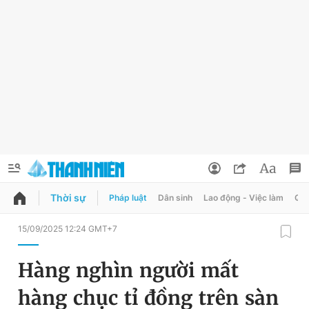
Thời sự
Pháp luật
Dân sinh
Lao động - Việc làm
Quy
QUẢNG CÁO
ĐẶT BÁO
15/09/2025 12:24 GMT+7
Thông tin tài khoản
Hàng nghìn người mất
Đổi mật khẩu
Chuyên mục
hàng chục tỉ đồng trên sàn
Tin đã lưu