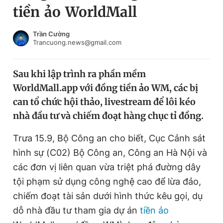
tiền ảo WorldMall
Chuyên mục khác
Tin đã xem
Chào ngày mới
Tin 24h
Trần Cường
Trancuong.news@gmail.com
Đăng xuất
Tin thị trường
Tin 360
Sau khi lập trình ra phần mềm
WorldMall.app với đồng tiền ảo WM, các bị
Video
Magazine
can tổ chức hội thảo, livestream để lôi kéo
nhà đầu tư và chiếm đoạt hàng chục tỉ đồng.
Sản phẩm khác
Trưa 15.9, Bộ Công an cho biết, Cục Cảnh sát
Tiện ích
Bạn cần biết
hình sự (C02) Bộ Công an, Công an Hà Nội và
các đơn vị liên quan vừa triệt phá đường dây
tội phạm sử dụng công nghệ cao để lừa đảo,
Thông tin tòa soạn
Liên hệ quảng cáo
chiếm đoạt tài sản dưới hình thức kêu gọi, dụ
dỗ nhà đầu tư tham gia dự án
tiền ảo