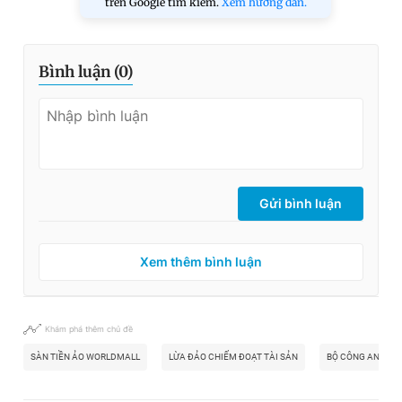
trên Google tìm kiếm.
Xem hướng dẫn.
Bình luận (
0
)
Gửi bình luận
Xem thêm bình luận
Khám phá thêm chủ đề
SÀN TIỀN ẢO WORLDMALL
LỪA ĐẢO CHIẾM ĐOẠT TÀI SẢN
BỘ CÔNG AN