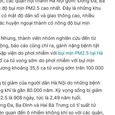
t, các quận nội thành Hà Nội gồm: Đống Đa, Ba
 độ bụi mịn PM2.5 cao nhất. Đây là những khu
 có mật độ dân số và giao thông cao, nhiều
Các huyện ngoại thành có nồng độ bụi mịn
 Nhung, thành viên nhóm nghiên cứu đến từ
ộng, báo cáo cũng chỉ ra, gánh nặng bệnh tật
hập viện do phơi nhiễm với
bụi mịn PM2.5 tại Hà
ố ca tử vong sớm do phơi nhiễm với bụi mịn
đương khoảng 35,5 ca tử vong sớm trên 100.000
 bị giảm của người dân Hà Nội do những bệnh
g khí là gần 80.000 năm. Kỳ vọng sống bị giảm
2.5 là 908 ngày, tức là 2,49 năm tuổi.
g Đa, Ba Đình và Hai Bà Trưng có tỉ suất tử
ên quan đến ô nhiễm không khí so với các quận,