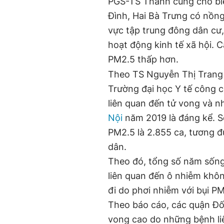
PGS-TS Thanh cũng cho biế
Đình, Hai Bà Trưng có nồng
vực tập trung đông dân cư,
hoạt động kinh tế xã hội. 
PM2.5 thấp hơn.
Theo TS Nguyễn Thị Trang
Trường đại học Y tế công c
liên quan đến tử vong và n
Nội
năm 2019 là đáng kể. S
PM2.5 là 2.855 ca, tương 
dân.
Theo đó, tổng số năm sống
liên quan đến ô nhiễm khôn
đi do phơi nhiễm với bụi PM
Theo báo cáo, các quận Đốn
vong cao do những bệnh li