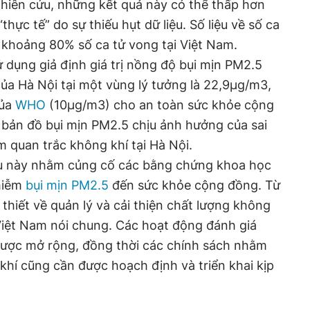
iên cứu, những kết quả này có thể thấp hơn
hực tế” do sự thiếu hụt dữ liệu. Số liệu về số ca
 khoảng 80% số ca tử vong tại Việt Nam.
 dụng giả định giá trị nồng độ bụi mịn PM2.5
ủa Hà Nội tại một vùng lý tưởng là 22,9µg/m3,
của
WHO
(10µg/m3) cho an toàn sức khỏe cộng
p bản đồ bụi mịn PM2.5 chịu ảnh hưởng của sai
ạm quan trắc không khí tại Hà Nội.
ứu này nhằm củng cố các bằng chứng khoa học
hiễm
bụi mịn PM2.5
đến sức khỏe cộng đồng. Từ
hiết về quản lý và cải thiện chất lượng không
à Việt Nam nói chung. Các hoạt động đánh giá
được mở rộng, đồng thời các chính sách nhằm
 khí cũng cần được hoạch định và triển khai kịp