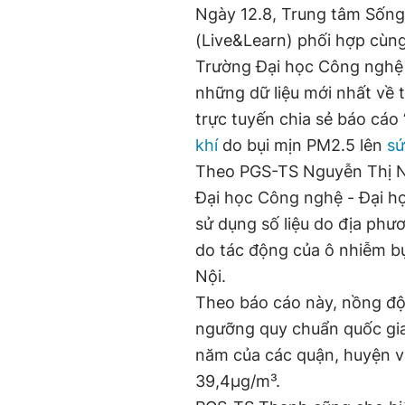
Ngày 12.8, Trung tâm Sống
(Live&Learn) phối hợp cùn
Trường Đại học Công nghệ 
những dữ liệu mới nhất về 
trực tuyến chia sẻ báo cáo
khí
do bụi mịn PM2.5 lên
sứ
Theo PGS-TS Nguyễn Thị N
Đại học Công nghệ - Đại họ
sử dụng số liệu do địa phư
do tác động của ô nhiễm b
Nội.
Theo báo cáo này, nồng độ
ngưỡng quy chuẩn quốc gia
năm của các quận, huyện v
39,4µg/m³.