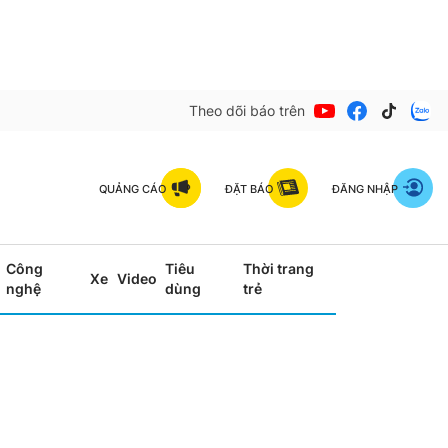
Theo dõi báo trên
QUẢNG CÁO
ĐẶT BÁO
ĐĂNG NHẬP
Công
Tiêu
Thời trang
Xe
Video
nghệ
dùng
trẻ