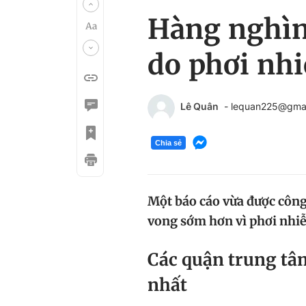
Hàng nghìn
do phơi nh
Lê Quân
- lequan225@gma
Chia sẻ
Một báo cáo vừa được công
vong sớm hơn vì phơi nhi
Các quận trung tâ
nhất