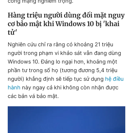
công mạng nghiêm trọng.
Hàng triệu người dùng đối mặt nguy
Đọc Thanh Niên trên điện thoại
cơ bảo mật khi Windows 10 bị 'khai
tử'
Nghiên cứu chỉ ra rằng có khoảng 21 triệu
người trong phạm vi khảo sát vẫn đang dùng
Theo dõi báo trên
Windows 10. Đáng lo ngại hơn, khoảng một
phần tư trong số họ (tương đương 5,4 triệu
Hotline
Liên hệ quảng cáo
người) khẳng định sẽ tiếp tục sử dụng
hệ điều
0906 645 777
0908 780 404
hành
này ngay cả khi không còn nhận được
các bản vá bảo mật.
Đặt báo
Quảng cáo
RSS
Tòa soạn
Chính sách bảo
Tổng biên tập: Nguyễn Ngọc Toàn
Phó tổng biên tập thường trực: Hải Thành
Phó tổng biên tập: Lâm Hiếu Dũng
Phó tổng biên tập: Trần Việt Hưng
Tổng thư ký tòa soạn: Đức Trung