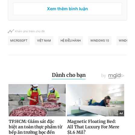
Xem thêm bình luận
Khám phá thêm chủ đề
MICROSOFT
VIỆT NAM
HỆ ĐIỀU HÀNH
WINDOWS 10
WINDOWS 