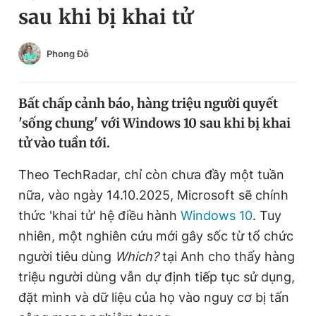
sau khi bị khai tử
Chuyên mục khác
Tin đã xem
Chào ngày mới
Tin 24h
Phong Đỗ
Đăng xuất
Tin thị trường
Tin 360
Bất chấp cảnh báo, hàng triệu người quyết
'sống chung' với Windows 10 sau khi bị khai
Video
Magazine
tử vào tuần tới.
Theo TechRadar, chỉ còn chưa đầy một tuần
Sản phẩm khác
nữa, vào ngày 14.10.2025, Microsoft sẽ chính
Tiện ích
thức 'khai tử' hệ điều hành
Bạn cần biết
Windows 10
. Tuy
nhiên, một nghiên cứu mới gây sốc từ tổ chức
người tiêu dùng
Which?
tại Anh cho thấy hàng
Thông tin tòa soạn
Liên hệ quảng cáo
triệu người dùng vẫn dự định tiếp tục sử dụng,
đặt mình và dữ liệu của họ vào nguy cơ bị tấn