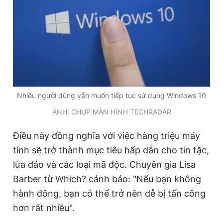
Giấy phép xuất bản số 110/GP - BTTTT cấp ngày 24.3.2020
© 2003-2026 Bản quyền thuộc về Báo Thanh Niên. Cấm sao
chép dưới mọi hình thức nếu không có sự chấp thuận bằng văn
bản. Phát triển bởi ePi Technologies, JSC.
Nhiều người dùng vẫn muốn tiếp tục sử dụng Windows 10
ẢNH: CHỤP MÀN HÌNH TECHRADAR
Điều này đồng nghĩa với việc hàng triệu máy
tính sẽ trở thành mục tiêu hấp dẫn cho tin tặc,
lừa đảo và các loại mã độc. Chuyên gia Lisa
Barber từ Which? cảnh báo: "Nếu bạn không
hành động, bạn có thể trở nên dễ bị tấn công
hơn rất nhiều".