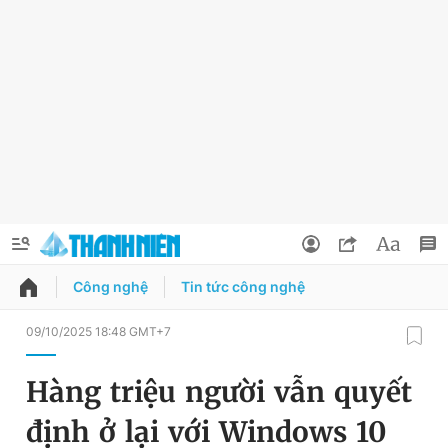
Công nghệ
Tin tức công nghệ
QUẢNG CÁO
ĐẶT BÁO
09/10/2025 18:48 GMT+7
Thông tin tài khoản
Hàng triệu người vẫn quyết
Đổi mật khẩu
Chuyên mục
định ở lại với Windows 10
Tin đã lưu