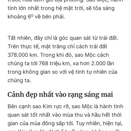
Giấy phép xuất bản số 110/GP - BTTTT cấp ngày 24.3.2020
tinh lớn nhất trong hệ mặt trời, sẽ tỏa sáng
© 2003-2026 Bản quyền thuộc về Báo Thanh Niên. Cấm sao
o
khoảng 6
về bên phải.
chép dưới mọi hình thức nếu không có sự chấp thuận bằng văn
bản. Phát triển bởi ePi Technologies, JSC.
Tất nhiên, đây chỉ là góc quan sát từ trái đất.
Trên thực tế, mặt trăng chỉ cách trái đất
378.000 km. Trong khi đó, sao Mộc cách
chúng ta tới 768 triệu km, xa hơn 2.000 lần
trong không gian so với vệ tinh tự nhiên của
chúng ta.
Cảnh đẹp nhất vào rạng sáng mai
Bên cạnh sao Kim rực rỡ, sao Mộc là hành tinh
quan sát tốt nhất vào mùa thu và hầu hết thời
gian của mùa đông sắp tới. Tuy nhiên, hiện tại,