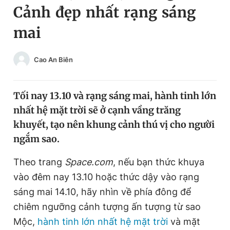
Cảnh đẹp nhất rạng sáng
Chuyên mục khác
Tin đã xem
mai
Chào ngày mới
Tin 24h
Đăng xuất
Cao An Biên
Tin thị trường
Tin 360
Tối nay 13.10 và rạng sáng mai, hành tinh lớn
Video
Magazine
nhất hệ mặt trời sẽ ở cạnh vầng trăng
khuyết, tạo nên khung cảnh thú vị cho người
Sản phẩm khác
ngắm sao.
Tiện ích
Bạn cần biết
Theo trang
Space.com
, nếu bạn thức khuya
vào đêm nay 13.10 hoặc thức dậy vào rạng
Thông tin tòa soạn
Liên hệ quảng cáo
sáng mai 14.10, hãy nhìn về phía đông để
chiêm ngưỡng cảnh tượng ấn tượng từ sao
Mộc,
hành tinh lớn nhất hệ mặt trời
và mặt