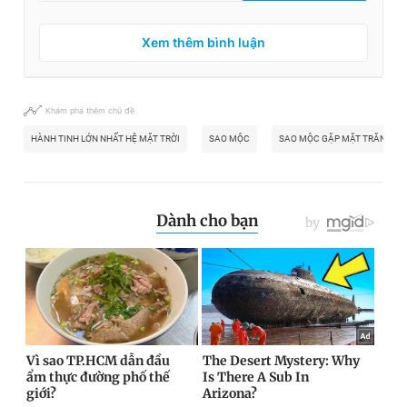
Xem thêm bình luận
Khám phá thêm chủ đề
HÀNH TINH LỚN NHẤT HỆ MẶT TRỜI
SAO MỘC
SAO MỘC GẶP MẶT TRĂNG