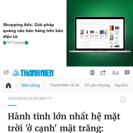
Shopping Ads: Giải pháp
quảng cáo bán hàng trên báo
điện tử
FPT Online
Đời sống
Thanh Niên và tôi
Tết yêu thương
Người sốn
QUẢNG CÁO
ĐẶT BÁO
13/10/2025 20:00 GMT+7
Thông tin tài khoản
Hành tinh lớn nhất hệ mặt
Đổi mật khẩu
Chuyên mục
trời 'ở cạnh' mặt trăng:
Tin đã lưu