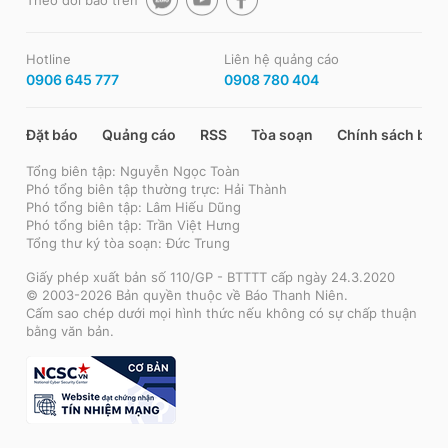
Theo dõi báo trên
Hotline
Liên hệ quảng cáo
0906 645 777
0908 780 404
Đặt báo
Quảng cáo
RSS
Tòa soạn
Chính sách bảo
Tổng biên tập: Nguyễn Ngọc Toàn
Phó tổng biên tập thường trực: Hải Thành
Phó tổng biên tập: Lâm Hiếu Dũng
Phó tổng biên tập: Trần Việt Hưng
Tổng thư ký tòa soạn: Đức Trung
Giấy phép xuất bản số 110/GP - BTTTT cấp ngày 24.3.2020
© 2003-2026 Bản quyền thuộc về Báo Thanh Niên.
Cấm sao chép dưới mọi hình thức nếu không có sự chấp thuận
bằng văn bản.