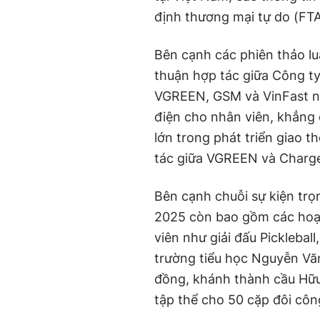
định thương mại tự do (FT
Bên cạnh các phiên thảo luậ
thuận hợp tác giữa Công t
VGREEN, GSM và VinFast nhằ
điện cho nhân viên, khẳng 
lớn trong phát triển giao t
tác giữa VGREEN và Chargep
Bên cạnh chuỗi sự kiện tr
2025 còn bao gồm các hoạ
viên như giải đấu Picklebal
trường tiểu học Nguyễn Văn 
đồng, khánh thành cầu Hữu
tập thể cho 50 cặp đôi cô