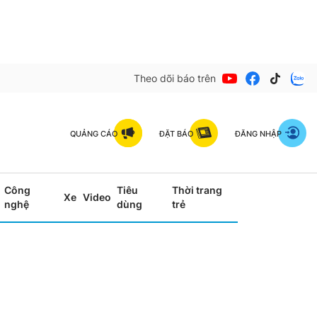
Theo dõi báo trên
QUẢNG CÁO
ĐẶT BÁO
ĐĂNG NHẬP
Công
Tiêu
Thời trang
Xe
Video
nghệ
dùng
trẻ