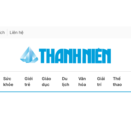
ích
Liên hệ
Sức
Giới
Giáo
Du
Văn
Giải
Thể
khỏe
trẻ
dục
lịch
hóa
trí
thao