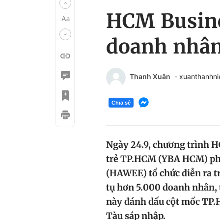
HCM Busine
doanh nhâ
Thanh Xuân
- xuanthanhn
Chia sẻ
Ngày 24.9, chương trình
trẻ TP.HCM (YBA HCM) ph
(HAWEE) tổ chức diễn ra t
tụ hơn 5.000 doanh nhân, 
này đánh dấu cột mốc TP.
Tàu sáp nhập.