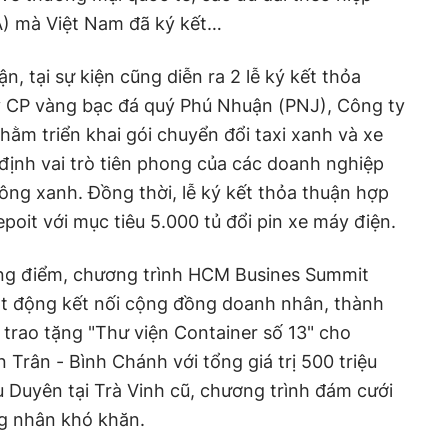
A) mà Việt Nam đã ký kết…
n, tại sự kiện cũng diễn ra 2 lễ ký kết thỏa
y CP vàng bạc đá quý Phú Nhuận (PNJ), Công ty
m triển khai gói chuyển đổi taxi xanh và xe
định vai trò tiên phong của các doanh nghiệp
hông xanh. Đồng thời, lễ ký kết thỏa thuận hợp
oit với mục tiêu 5.000 tủ đổi pin xe máy điện.
ọng điểm, chương trình HCM Busines Summit
t động kết nối cộng đồng doanh nhân, thành
l, trao tặng "Thư viện Container số 13" cho
Trân - Bình Chánh với tổng giá trị 500 triệu
 Duyên tại Trà Vinh cũ, chương trình đám cưới
ng nhân khó khăn.