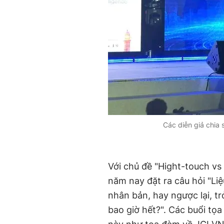
Các diễn giả chia
Với chủ đề "Hight-touch vs
năm nay đặt ra câu hỏi "Li
nhân bản, hay ngược lại, t
bao giờ hết?". Các buổi tọa