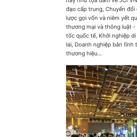
này như tọa đàm về JCI VN:
đạo cấp trung, Chuyển đổi 
lược gọi vốn và niêm yết qu
thương mại và thông luật 
tốc quốc tế, Khởi nghiệp di
lai, Doanh nghiệp bản lĩnh 
thương hiệu…