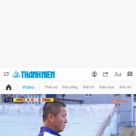
Video
Thời sự
Đời sống
Giải trí
Giáo dục
Sức khỏe
QUẢNG CÁO
ĐẶT BÁO
Thông tin tài khoản
Đổi mật khẩu
Chuyên mục
Tin đã lưu