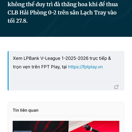
không thể duy trì đà thăng hoa khi để thua
CLB Hải Phòng 0-2 trên sân Lạch Tray vào
tối 27.8.
Đọc Thanh Niên trên điện thoại
Theo dõi báo trên
Xem LPBank V-League 1-2025-2026 trực tiếp &
trọn vẹn trên FPT Play, tại
https://fptplay.vn
Hotline
Liên hệ quảng cáo
0906 645 777
0908 780 404
Đặt báo
Quảng cáo
RSS
Tòa soạn
Chính sách bảo
Tổng biên tập: Nguyễn Ngọc Toàn
Tin liên quan
Phó tổng biên tập thường trực: Hải Thành
Phó tổng biên tập: Lâm Hiếu Dũng
Phó tổng biên tập: Trần Việt Hưng
Tổng thư ký tòa soạn: Đức Trung