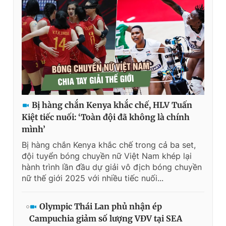
Giấy phép xuất bản số 110/GP - BTTTT cấp ngày 24.3.2020
© 2003-2026 Bản quyền thuộc về Báo Thanh Niên. Cấm sao
chép dưới mọi hình thức nếu không có sự chấp thuận bằng văn
bản. Phát triển bởi ePi Technologies, JSC.
Bị hàng chắn Kenya khắc chế, HLV Tuấn
Kiệt tiếc nuối: ‘Toàn đội đã không là chính
mình’
Bị hàng chắn Kenya khắc chế trong cả ba set,
đội tuyển bóng chuyền nữ Việt Nam khép lại
hành trình lần đầu dự giải vô địch bóng chuyền
nữ thế giới 2025 với nhiều tiếc nuối...
Olympic Thái Lan phủ nhận ép
Campuchia giảm số lượng VĐV tại SEA