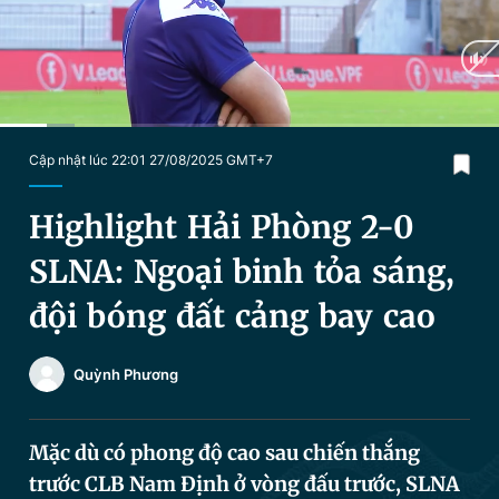
Chuyên mục khác
Tin đã xem
Chào ngày mới
Tin 24h
Đăng xuất
Tin thị trường
Tin 360
Current
0:18
/
Duration
3:14
Cập nhật lúc 22:01 27/08/2025 GMT+7
Time
Video
Magazine
Highlight Hải Phòng 2-0
SLNA: Ngoại binh tỏa sáng,
Sản phẩm khác
đội bóng đất cảng bay cao
Tiện ích
Bạn cần biết
Quỳnh Phương
Thông tin tòa soạn
Liên hệ quảng cáo
Mặc dù có phong độ cao sau chiến thắng
trước CLB Nam Định ở vòng đấu trước, SLNA