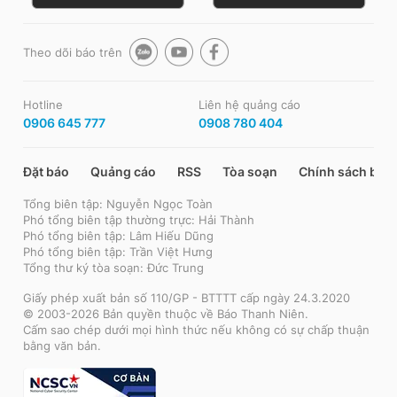
Theo dõi báo trên
Hotline
Liên hệ quảng cáo
0906 645 777
0908 780 404
Đặt báo
Quảng cáo
RSS
Tòa soạn
Chính sách bảo
Tổng biên tập: Nguyễn Ngọc Toàn
Phó tổng biên tập thường trực: Hải Thành
Phó tổng biên tập: Lâm Hiếu Dũng
Phó tổng biên tập: Trần Việt Hưng
Tổng thư ký tòa soạn: Đức Trung
Giấy phép xuất bản số 110/GP - BTTTT cấp ngày 24.3.2020
© 2003-2026 Bản quyền thuộc về Báo Thanh Niên.
Cấm sao chép dưới mọi hình thức nếu không có sự chấp thuận
bằng văn bản.