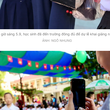
 giờ sáng 5.9, học sinh đã đến trường đông đủ để dự lễ khai giảng 
ẢNH: NGÔ NHUNG