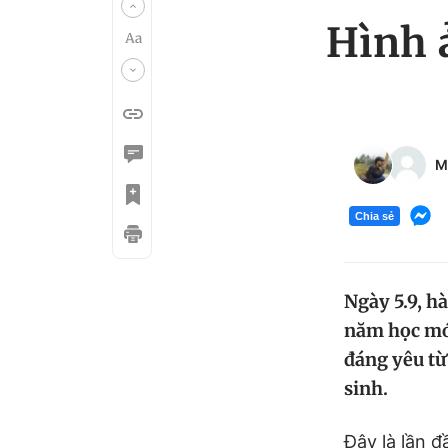
Hình 
M
Chia sẻ
Ngày 5.9, h
năm học mới
đáng yêu từ 
sinh.
Đây là lần đ