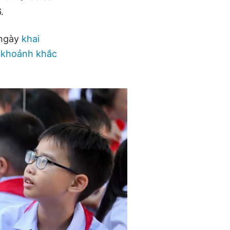
6.
 ngày
khai
g
khoảnh khắc