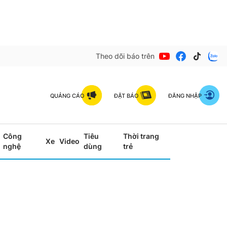
Theo dõi báo trên
QUẢNG CÁO
ĐẶT BÁO
ĐĂNG NHẬP
Công
Tiêu
Thời trang
Xe
Video
nghệ
dùng
trẻ