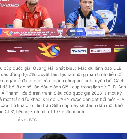
u cúp quốc gia. Quang Hải phát biểu: 'Mặc dù lãnh đạo CLB
các đồng đội đều quyết tâm tạo ra những màn trình diễn tốt
đón ngày lễ đáng nhớ của ngành công an', anh tuyên bố. Cách
đã bỏ lỡ cơ hội lần đầu giành Siêu cúp trong lịch sử CLB. Anh
 Á Thanh Hóa ở trận tranh Siêu cúp quốc gia 2023 là một kỷ
à một trận đấu khác, khi đội CAHN được dẫn dắt bởi một HLV
cầu thủ khác. Tôi tin trận Siêu cúp này sẽ đánh dấu một khởi
ho CLB', tiền vệ sinh năm 1997 nhấn mạnh
ẢNH: BTC