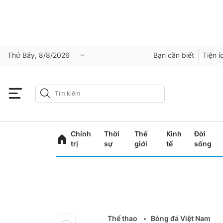
Thứ Bảy, 8/8/2026
Bạn cần biết
Tiện í
Chính
Thời
Thế
Kinh
Đời
trị
sự
giới
tế
sống
Thể thao
Bóng đá Việt Nam