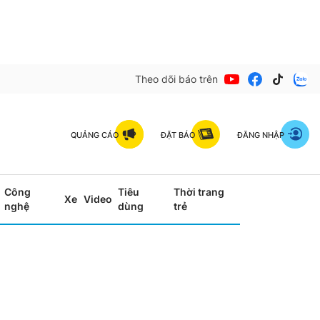
Theo dõi báo trên
QUẢNG CÁO
ĐẶT BÁO
ĐĂNG NHẬP
Công
Tiêu
Thời trang
Xe
Video
nghệ
dùng
trẻ