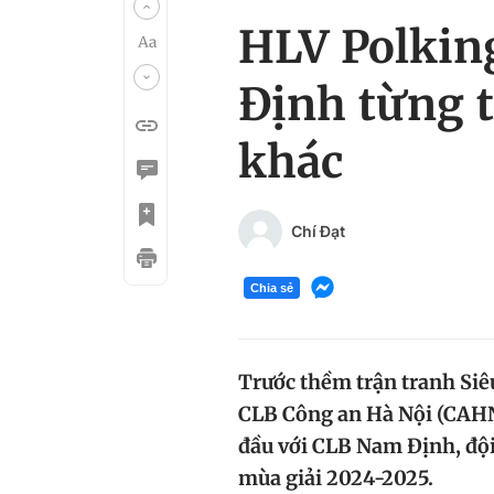
HLV Polkin
Định từng t
khác
Chí Đạt
Chia sẻ
Trước thềm trận tranh Siê
CLB Công an Hà Nội (CAHN)
đầu với CLB Nam Định, đội
mùa giải 2024-2025.