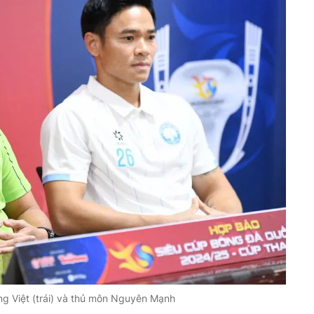
g Việt (trái) và thủ môn Nguyên Mạnh