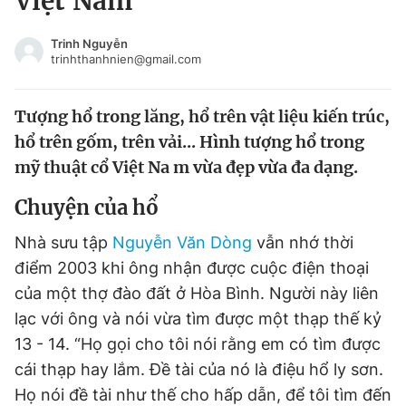
Việt Nam
Chuyên mục khác
Tin đã xem
Trinh Nguyễn
trinhthanhnien@gmail.com
Chào ngày mới
Tin 24h
Đăng xuất
Tượng hổ trong lăng, hổ trên vật liệu kiến trúc,
Tin thị trường
Tin 360
hổ trên gốm, trên vải... Hình tượng hổ trong
mỹ thuật cổ Việt Na m vừa đẹp vừa đa dạng.
Video
Magazine
Chuyện của hổ
Sản phẩm khác
Nhà sưu tập
Nguyễn Văn Dòng
vẫn nhớ thời
điểm 2003 khi ông nhận được cuộc điện thoại
Tiện ích
Bạn cần biết
của một thợ đào đất ở Hòa Bình. Người này liên
lạc với ông và nói vừa tìm được một thạp thế kỷ
Thông tin tòa soạn
Liên hệ quảng cáo
13 - 14. “Họ gọi cho tôi nói rằng em có tìm được
cái thạp hay lắm. Đề tài của nó là điệu hổ ly sơn.
Họ nói đề tài như thế cho hấp dẫn, để tôi tìm đến