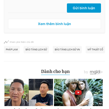
Gửi bình luận
Xem thêm bình luận
Khám phá thêm chủ đề
PHÁP LAM
BẢO TÀNG LỊCH SỬ
BẢO TÀNG LỊCH SỬ VN
MỸ THUẬT CỔ