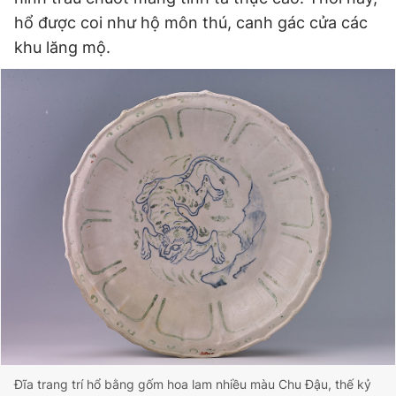
hổ được coi như hộ môn thú, canh gác cửa các
khu lăng mộ.
Đĩa trang trí hổ bằng gốm hoa lam nhiều màu Chu Đậu, thế kỷ