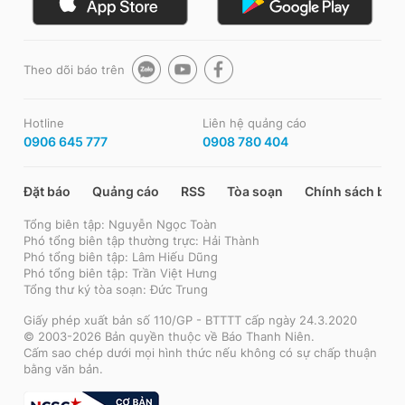
Theo dõi báo trên
Hotline
Liên hệ quảng cáo
0906 645 777
0908 780 404
Đặt báo
Quảng cáo
RSS
Tòa soạn
Chính sách bảo
Tổng biên tập: Nguyễn Ngọc Toàn
Phó tổng biên tập thường trực: Hải Thành
Phó tổng biên tập: Lâm Hiếu Dũng
Phó tổng biên tập: Trần Việt Hưng
Tổng thư ký tòa soạn: Đức Trung
Giấy phép xuất bản số 110/GP - BTTTT cấp ngày 24.3.2020
© 2003-2026 Bản quyền thuộc về Báo Thanh Niên.
Cấm sao chép dưới mọi hình thức nếu không có sự chấp thuận
bằng văn bản.