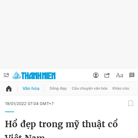
Văn hóa
Sống đẹp
Câu chuyện văn hóa
Khảo cứu
X
QUẢNG CÁO
ĐẶT BÁO
19/01/2022 07:04 GMT+7
Thông tin tài khoản
Hổ đẹp trong mỹ thuật cổ
Đổi mật khẩu
Chuyên mục
Tin đã lưu