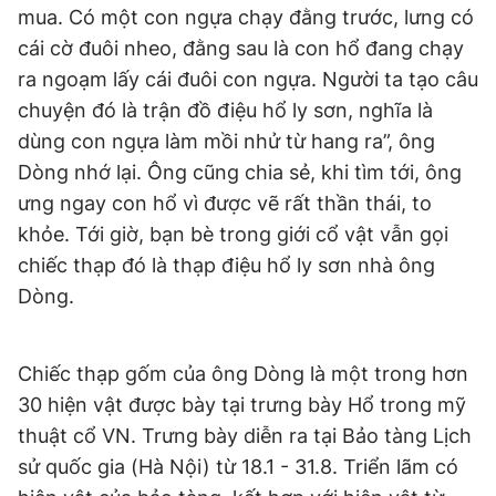
mua. Có một con ngựa chạy đằng trước, lưng có
cái cờ đuôi nheo, đằng sau là con hổ đang chạy
ra ngoạm lấy cái đuôi con ngựa. Người ta tạo câu
Đọc Thanh Niên trên điện thoại
chuyện đó là trận đồ điệu hổ ly sơn, nghĩa là
dùng con ngựa làm mồi nhử từ hang ra”, ông
Dòng nhớ lại. Ông cũng chia sẻ, khi tìm tới, ông
ưng ngay con hổ vì được vẽ rất thần thái, to
Theo dõi báo trên
khỏe. Tới giờ, bạn bè trong giới cổ vật vẫn gọi
chiếc thạp đó là thạp điệu hổ ly sơn nhà ông
Hotline
Liên hệ quảng cáo
Dòng.
0906 645 777
0908 780 404
Đặt báo
Quảng cáo
RSS
Tòa soạn
Chính sách bảo
Chiếc thạp gốm của ông Dòng là một trong hơn
Tổng biên tập: Nguyễn Ngọc Toàn
30 hiện vật được bày tại trưng bày Hổ trong mỹ
Phó tổng biên tập thường trực: Hải Thành
thuật cổ VN. Trưng bày diễn ra tại Bảo tàng Lịch
Phó tổng biên tập: Lâm Hiếu Dũng
Phó tổng biên tập: Trần Việt Hưng
sử quốc gia (Hà Nội) từ 18.1 - 31.8. Triển lãm có
Tổng thư ký tòa soạn: Đức Trung