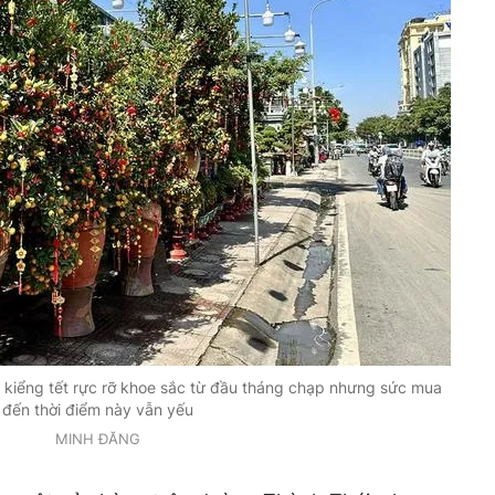
 kiểng tết rực rỡ khoe sắc từ đầu tháng chạp nhưng sức mua
đến thời điểm này vẫn yếu
MINH ĐĂNG