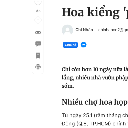
Hoa kiểng '
Chí Nhân
- chinhancn2@gm
Chia sẻ
Chỉ còn hơn 10 ngày nữa l
lắng, nhiều nhà vườn phập
sớm.
Nhiều chợ hoa họp
Từ ngày 25.1 (rằm tháng c
Đông (Q.8, TP.HCM) chính t