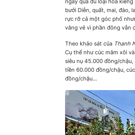
ngày qua đủ loại hoa kiểng
bưởi Diễn, quất, mai, đào, l
rực rỡ cả một góc phố như
vắng vẻ vì phần đông vẫn c
Theo khảo sát của
Thanh N
Cụ thể như cúc mâm xôi và
siêu nụ 45.000 đồng/chậu,
tiền 60.000 đồng/chậu, cúc
đồng/chậu…