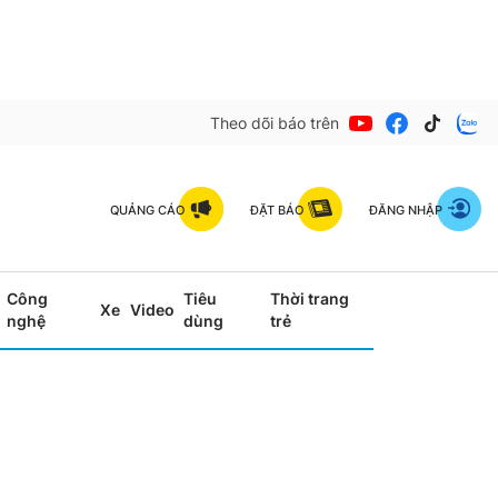
Theo dõi báo trên
QUẢNG CÁO
ĐẶT BÁO
ĐĂNG NHẬP
Công
Tiêu
Thời trang
Xe
Video
nghệ
dùng
trẻ