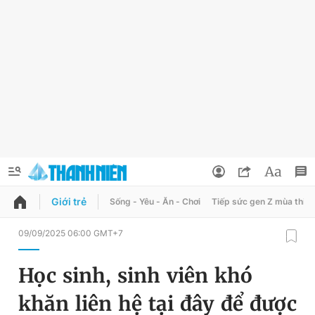
Giới trẻ
Sống - Yêu - Ăn - Chơi
Tiếp sức gen Z mùa thi
QUẢNG CÁO
ĐẶT BÁO
09/09/2025 06:00 GMT+7
Thông tin tài khoản
Học sinh, sinh viên khó
Đổi mật khẩu
Chuyên mục
khăn liên hệ tại đây để được
Tin đã lưu