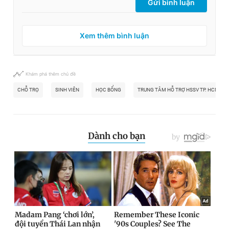
Gửi bình luận
Xem thêm bình luận
Khám phá thêm chủ đề
CHỖ TRỌ
SINH VIÊN
HỌC BỔNG
TRUNG TÂM HỖ TRỢ HSSV TP. HCM