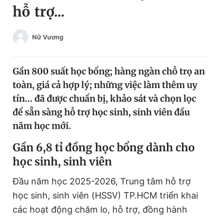
hỗ trợ...
Chuyên mục khác
Tin đã xem
Chào ngày mới
Tin 24h
Nữ Vương
Đăng xuất
Tin thị trường
Tin 360
Gần 800 suất học bổng; hàng ngàn chỗ trọ an
toàn, giá cả hợp lý; những việc làm thêm uy
Video
Magazine
tín… đã được chuẩn bị, khảo sát và chọn lọc
để sẵn sàng hỗ trợ học sinh, sinh viên đầu
năm học mới.
Sản phẩm khác
G
ần 6,8 tỉ đồng học bổng dành cho
Tiện ích
Bạn cần biết
học sinh, sinh viên
Thông tin tòa soạn
Liên hệ quảng cáo
Đầu năm học 2025-2026, Trung tâm hỗ trợ
học sinh, sinh viên (HSSV) TP.HCM triển khai
các hoạt động chăm lo, hỗ trợ, đồng hành