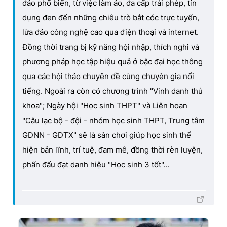
đảo phổ biến, từ việc làm ảo, đa cấp trái phép, tín
dụng đen đến những chiêu trò bắt cóc trực tuyến,
lừa đảo công nghệ cao qua điện thoại và internet.
Đồng thời trang bị kỹ năng hội nhập, thích nghi và
phương pháp học tập hiệu quả ở bậc đại học thông
qua các hội thảo chuyên đề cùng chuyên gia nổi
tiếng. Ngoài ra còn có chương trình "Vinh danh thủ
khoa"; Ngày hội "Học sinh THPT" và Liên hoan
"Câu lạc bộ - đội - nhóm học sinh THPT, Trung tâm
GDNN - GDTX" sẽ là sân chơi giúp học sinh thể
hiện bản lĩnh, trí tuệ, đam mê, đồng thời rèn luyện,
phấn đấu đạt danh hiệu "Học sinh 3 tốt"...