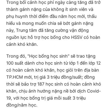
Trong bối cảnh học phí ngày càng tăng đã trở
Giấy phép xuất bản số 110/GP - BTTTT cấp ngày 24.3.2020
thành gánh nặng của không ít sinh viên và
© 2003-2026 Bản quyền thuộc về Báo Thanh Niên. Cấm sao
chép dưới mọi hình thức nếu không có sự chấp thuận bằng văn
phụ huynh thời điểm đầu năm học mới, thấu
bản. Phát triển bởi ePi Technologies, JSC.
hiểu và mong muốn chia sẻ bớt gánh nặng
này, Trung tâm đã tăng cường vận động
nguồn lực hỗ trợ học bổng cho HSSV có hoàn
cảnh khó khăn.
Trong đó, "Học bổng học sinh" sẽ trao tặng
100 suất dành cho học sinh từ lớp 1 đến lớp 12
có hoàn cảnh khó khăn, học giỏi trên địa bàn
TP.HCM mới, trị giá 3 triệu đồng/suất; đồng
thời sẽ bảo trợ 187 học sinh có hoàn cảnh khó
khăn, chịu ảnh hưởng nặng nề bởi dịch Covid-
19, với học bổng trị giá mỗi suất 3 triệu
đồng/năm học.