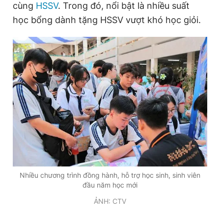
cùng
HSSV
. Trong đó, nổi bật là nhiều suất
học bổng dành tặng HSSV vượt khó học giỏi.
Đọc Thanh Niên trên điện thoại
Theo dõi báo trên
Hotline
Liên hệ quảng cáo
0906 645 777
0908 780 404
Đặt báo
Quảng cáo
RSS
Tòa soạn
Chính sách bảo
Nhiều chương trình đồng hành, hỗ trợ học sinh, sinh viên
Tổng biên tập: Nguyễn Ngọc Toàn
đầu năm học mới
Phó tổng biên tập thường trực: Hải Thành
Phó tổng biên tập: Lâm Hiếu Dũng
ẢNH: CTV
Phó tổng biên tập: Trần Việt Hưng
Tổng thư ký tòa soạn: Đức Trung