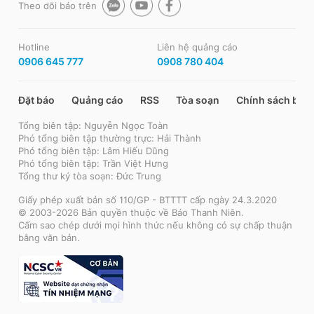
Theo dõi báo trên
Hotline
Liên hệ quảng cáo
0906 645 777
0908 780 404
Đặt báo
Quảng cáo
RSS
Tòa soạn
Chính sách bảo
Tổng biên tập: Nguyễn Ngọc Toàn
Phó tổng biên tập thường trực: Hải Thành
Phó tổng biên tập: Lâm Hiếu Dũng
Phó tổng biên tập: Trần Việt Hưng
Tổng thư ký tòa soạn: Đức Trung
Giấy phép xuất bản số 110/GP - BTTTT cấp ngày 24.3.2020
© 2003-2026 Bản quyền thuộc về Báo Thanh Niên.
Cấm sao chép dưới mọi hình thức nếu không có sự chấp thuận
bằng văn bản.