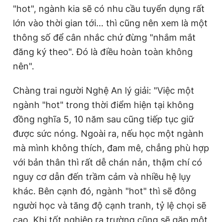
"hot", ngành kia sẽ có nhu cầu tuyển dụng rất
lớn vào thời gian tới… thì cũng nên xem là một
thông số để cân nhắc chứ đừng "nhắm mắt
đăng ký theo". Đó là điều hoàn toàn không
nên".
Chàng trai người Nghệ An lý giải: "Việc một
ngành "hot" trong thời điểm hiện tại không
đồng nghĩa 5, 10 năm sau cũng tiếp tục giữ
được sức nóng. Ngoài ra, nếu học một ngành
mà mình không thích, đam mê, chẳng phù hợp
với bản thân thì rất dễ chán nản, thậm chí có
nguy cơ dẫn đến trầm cảm và nhiều hệ lụy
khác. Bên cạnh đó, ngành "hot" thì sẽ đông
người học và tăng độ cạnh tranh, tỷ lệ chọi sẽ
cao. Khi tốt nghiệp ra trường cũng sẽ gặp một