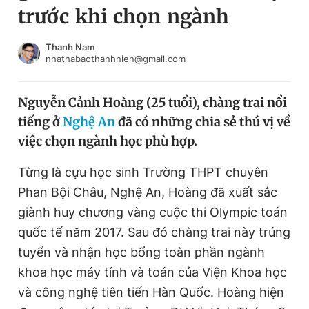
trước khi chọn ngành
Chuyên mục khác
Tin đã xem
Chào ngày mới
Tin 24h
Thanh Nam
nhathabaothanhnien@gmail.com
Đăng xuất
Tin thị trường
Tin 360
Nguyễn Cảnh Hoàng (25 tuổi), chàng trai nổi
tiếng ở
Nghệ An
đã có những chia sẻ thú vị về
Video
Magazine
việc chọn ngành học phù hợp.
Từng là cựu học sinh Trường THPT chuyên
Sản phẩm khác
Phan Bội Châu, Nghệ An, Hoàng đã xuất sắc
Tiện ích
Bạn cần biết
giành huy chương vàng cuộc thi Olympic toán
quốc tế năm 2017. Sau đó chàng trai này trúng
tuyển và nhận học bổng toàn phần ngành
Thông tin tòa soạn
Liên hệ quảng cáo
khoa học máy tính và toán của Viện Khoa học
và công nghệ tiên tiến Hàn Quốc. Hoàng hiện