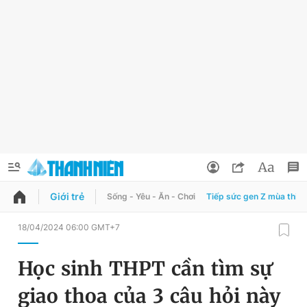
Giới trẻ
Sống - Yêu - Ăn - Chơi
Tiếp sức gen Z mùa thi
QUẢNG CÁO
ĐẶT BÁO
18/04/2024 06:00 GMT+7
Thông tin tài khoản
Học sinh THPT cần tìm sự
Đổi mật khẩu
Chuyên mục
giao thoa của 3 câu hỏi này
Tin đã lưu