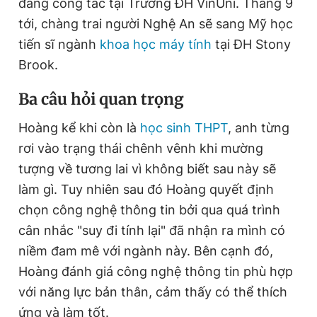
đang công tác tại Trường ĐH VinUni. Tháng 9
tới, chàng trai người Nghệ An sẽ sang Mỹ học
tiến sĩ ngành
khoa học máy tính
tại ĐH Stony
Đọc Thanh Niên trên điện thoại
Brook.
Ba câu hỏi quan trọng
Hoàng kể khi còn là
học sinh THPT
, anh từng
Theo dõi báo trên
rơi vào trạng thái chênh vênh khi mường
tượng về tương lai vì không biết sau này sẽ
Hotline
Liên hệ quảng cáo
làm gì. Tuy nhiên sau đó Hoàng quyết định
0906 645 777
0908 780 404
chọn công nghệ thông tin bởi qua quá trình
cân nhắc "suy đi tính lại" đã nhận ra mình có
Đặt báo
Quảng cáo
RSS
Tòa soạn
Chính sách bảo
niềm đam mê với ngành này. Bên cạnh đó,
Tổng biên tập: Nguyễn Ngọc Toàn
Phó tổng biên tập thường trực: Hải Thành
Hoàng đánh giá công nghệ thông tin phù hợp
Phó tổng biên tập: Lâm Hiếu Dũng
với năng lực bản thân, cảm thấy có thể thích
Phó tổng biên tập: Trần Việt Hưng
Tổng thư ký tòa soạn: Đức Trung
ứng và làm tốt.