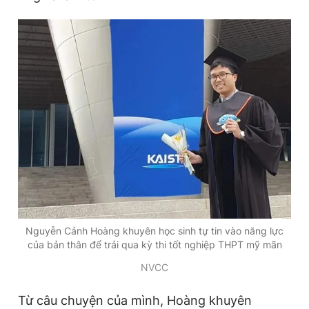
Giấy phép xuất bản số 110/GP - BTTTT cấp ngày 24.3.2020
© 2003-2026 Bản quyền thuộc về Báo Thanh Niên. Cấm sao
chép dưới mọi hình thức nếu không có sự chấp thuận bằng văn
bản. Phát triển bởi ePi Technologies, JSC.
Nguyễn Cảnh Hoàng khuyên học sinh tự tin vào năng lực
của bản thân để trải qua kỳ thi tốt nghiệp THPT mỹ mãn
NVCC
Từ câu chuyện của mình, Hoàng khuyên