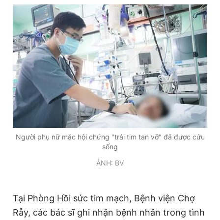
Giấy phép xuất bản số 110/GP - BTTTT cấp ngày 24.3.2020
© 2003-2026 Bản quyền thuộc về Báo Thanh Niên. Cấm sao
chép dưới mọi hình thức nếu không có sự chấp thuận bằng văn
bản. Phát triển bởi ePi Technologies, JSC.
Người phụ nữ mắc hội chứng "trái tim tan vỡ" đã được cứu
sống
ẢNH: BV
Tại Phòng Hồi sức tim mạch, Bệnh viện Chợ
Rẫy, các bác sĩ ghi nhận bệnh nhân trong tình