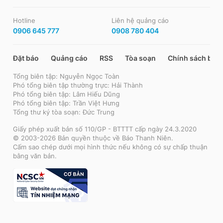
Hotline
Liên hệ quảng cáo
0906 645 777
0908 780 404
Đặt báo
Quảng cáo
RSS
Tòa soạn
Chính sách bảo
Tổng biên tập: Nguyễn Ngọc Toàn
Phó tổng biên tập thường trực: Hải Thành
Phó tổng biên tập: Lâm Hiếu Dũng
Phó tổng biên tập: Trần Việt Hưng
Tổng thư ký tòa soạn: Đức Trung
Giấy phép xuất bản số 110/GP - BTTTT cấp ngày 24.3.2020
© 2003-2026 Bản quyền thuộc về Báo Thanh Niên.
Cấm sao chép dưới mọi hình thức nếu không có sự chấp thuận
bằng văn bản.