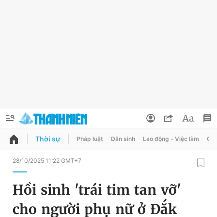
Thời sự
Pháp luật
Dân sinh
Lao động - Việc làm
Quy
QUẢNG CÁO
ĐẶT BÁO
28/10/2025 11:22 GMT+7
Thông tin tài khoản
Hồi sinh 'trái tim tan vỡ'
Đổi mật khẩu
Chuyên mục
cho người phụ nữ ở Đắk
Tin đã lưu