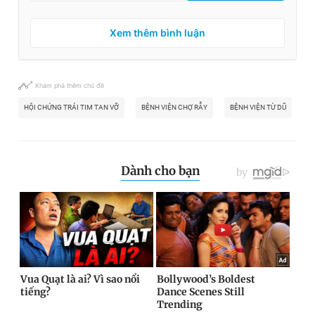
Xem thêm bình luận
Khám phá thêm chủ đề
HỘI CHỨNG TRÁI TIM TAN VỠ
BỆNH VIỆN CHỢ RẪY
BỆNH VIỆN TỪ DŨ
S