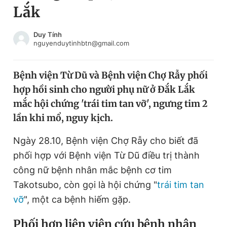
Lắk
Chuyên mục khác
Tin đã xem
Chào ngày mới
Tin 24h
Duy Tính
nguyenduytinhbtn@gmail.com
Đăng xuất
Tin thị trường
Tin 360
Bệnh viện Từ Dũ và Bệnh viện Chợ Rẫy phối
hợp hồi sinh cho người phụ nữ ở Đắk Lắk
Video
Magazine
mắc hội chứng 'trái tim tan vỡ', ngưng tim 2
lần khi mổ, nguy kịch.
Sản phẩm khác
Ngày 28.10, Bệnh viện Chợ Rẫy cho biết đã
Tiện ích
Bạn cần biết
phối hợp với Bệnh viện Từ Dũ điều trị thành
công nữ bệnh nhân mắc bệnh cơ tim
Takotsubo, còn gọi là hội chứng "
trái tim tan
Thông tin tòa soạn
Liên hệ quảng cáo
vỡ
", một ca bệnh hiếm gặp.
Phối hợp liên viện cứu bệnh nhân