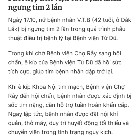
ngưng tim 2 lần
Ngày 17.10, nữ bệnh nhân V.T.B (42 tuổi, ở Đắk
Đọc Thanh Niên trên điện thoại
Lắk) bị ngưng tim 2 lần trong quá trình phẫu
thuật điều trị bệnh lý tại Bệnh viện Từ Dũ.
Trong khi chờ Bệnh viện Chợ Rẫy sang hội
Theo dõi báo trên
chẩn, ê kíp của Bệnh viện Từ Dũ đã hồi sức
tích cực, giúp tim bệnh nhân đập trở lại.
Hotline
Liên hệ quảng cáo
0906 645 777
0908 780 404
Khi ê kíp Khoa Nội tim mạch, Bệnh viện Chợ
Rẫy đến hội chẩn, bệnh nhân được xác định bị
Đặt báo
Quảng cáo
RSS
Tòa soạn
Chính sách bảo
sốc tim nặng, cần hỗ trợ tuần hoàn khẩn cấp.
Tổng biên tập: Nguyễn Ngọc Toàn
Ngay lập tức, bệnh nhân được đặt nội khí
Phó tổng biên tập thường trực: Hải Thành
quản, thở máy, duy trì huyết động tối thiểu và
Phó tổng biên tập: Lâm Hiếu Dũng
Phó tổng biên tập: Trần Việt Hưng
chuyển viện trong tình trạng nguy kịch.
Tổng thư ký tòa soạn: Đức Trung