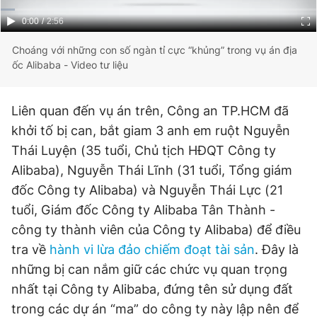
© 2003-2026 Bản quyền thuộc về Báo Thanh Niên. Cấm sao
chép dưới mọi hình thức nếu không có sự chấp thuận bằng văn
Current
0:00
/
Duration
2:56
bản. Phát triển bởi ePi Technologies, JSC.
Time
Choáng với những con số ngàn tỉ cực “khủng” trong vụ án địa
ốc Alibaba - Video tư liệu
Liên quan đến vụ án trên, Công an TP.HCM đã
khởi tố bị can, bắt giam 3 anh em ruột Nguyễn
Thái Luyện (35 tuổi, Chủ tịch HĐQT Công ty
Alibaba), Nguyễn Thái Lĩnh (31 tuổi, Tổng giám
đốc Công ty Alibaba) và Nguyễn Thái Lực (21
tuổi, Giám đốc Công ty Alibaba Tân Thành -
công ty thành viên của Công ty Alibaba) để điều
tra về
hành vi lừa đảo chiếm đoạt tài sản
. Đây là
những bị can nắm giữ các chức vụ quan trọng
nhất tại Công ty Alibaba, đứng tên sử dụng đất
trong các dự án “ma” do công ty này lập nên để