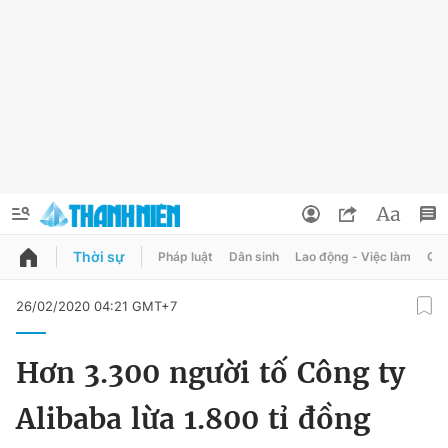
Thời sự
Pháp luật
Dân sinh
Lao động - Việc làm
Quy
QUẢNG CÁO
ĐẶT BÁO
26/02/2020 04:21 GMT+7
Thông tin tài khoản
Hơn 3.300 người tố Công ty
Đổi mật khẩu
Chuyên mục
Alibaba lừa 1.800 tỉ đồng
Tin đã lưu
Chuyên mục khác