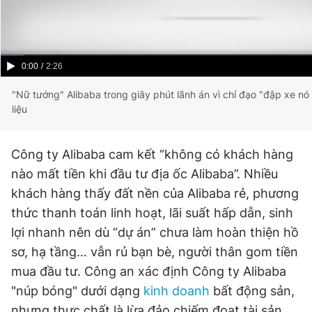
Current
0:00
/
Duration
2:26
Time
"Nữ tướng" Alibaba trong giây phút lãnh án vì chỉ đạo "đập xe nó 
liệu
Công ty Alibaba cam kết “không có khách hàng
nào mất tiền khi đầu tư địa ốc Alibaba”. Nhiều
khách hàng thấy đất nền của Alibaba rẻ, phương
thức thanh toán linh hoạt, lãi suất hấp dẫn, sinh
lợi nhanh nên dù “dự án” chưa làm hoàn thiện hồ
sơ, hạ tầng… vẫn rủ bạn bè, người thân gom tiền
mua đầu tư. Công an xác định Công ty Alibaba
"núp bóng" dưới dạng
kinh doanh
bất động sản,
nhưng thực chất là lừa đảo chiếm đoạt tài sản