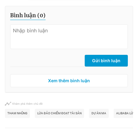
Bình luận (
0
)
Gửi bình luận
Xem thêm bình luận
Khám phá thêm chủ đề
THAM NHŨNG
LỪA ĐẢO CHIẾM ĐOẠT TÀI SẢN
DỰ ÁN MA
ALIBABA LỪA 