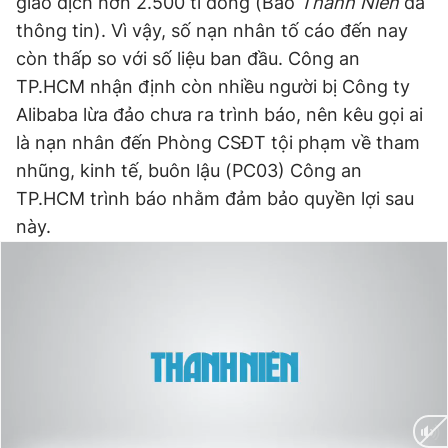
giao dịch hơn 2.500 tỉ đồng (Báo
Thanh Niên
đã
thông tin). Vì vậy, số nạn nhân tố cáo đến nay
Đọc Thanh Niên trên điện thoại
còn thấp so với số liệu ban đầu. Công an
TP.HCM nhận định còn nhiều người bị Công ty
Alibaba lừa đảo chưa ra trình báo, nên kêu gọi ai
là nạn nhân đến Phòng CSĐT tội phạm về tham
Theo dõi báo trên
nhũng, kinh tế, buôn lậu (PC03) Công an
TP.HCM trình báo nhằm đảm bảo quyền lợi sau
Hotline
Liên hệ quảng cáo
này.
0906 645 777
0908 780 404
Đặt báo
Quảng cáo
RSS
Tòa soạn
Chính sách bảo
Tổng biên tập: Nguyễn Ngọc Toàn
Phó tổng biên tập thường trực: Hải Thành
Phó tổng biên tập: Lâm Hiếu Dũng
Phó tổng biên tập: Trần Việt Hưng
Tổng thư ký tòa soạn: Đức Trung
Giấy phép xuất bản số 110/GP - BTTTT cấp ngày 24.3.2020