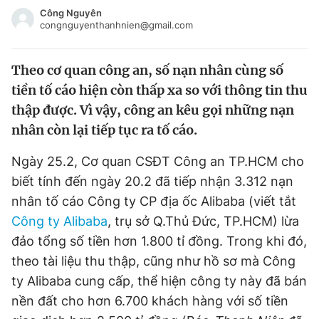
Tin đã xem
Công Nguyên
congnguyenthanhnien@gmail.com
Chào ngày mới
Tin 24h
Đăng xuất
Theo cơ quan công an, số nạn nhân cùng số
Tin thị trường
Tin 360
tiền tố cáo hiện còn thấp xa so với thông tin thu
thập được. Vì vậy, công an kêu gọi những nạn
Video
Magazine
nhân còn lại tiếp tục ra tố cáo.
Ngày 25.2, Cơ quan CSĐT Công an TP.HCM cho
Sản phẩm khác
biết tính đến ngày 20.2 đã tiếp nhận 3.312 nạn
Tiện ích
Bạn cần biết
nhân tố cáo Công ty CP địa ốc Alibaba (viết tắt
Công ty Alibaba
, trụ sở Q.Thủ Đức, TP.HCM) lừa
Thông tin tòa soạn
Liên hệ quảng cáo
đảo tổng số tiền hơn 1.800 tỉ đồng. Trong khi đó,
theo tài liệu thu thập, cũng như hồ sơ mà Công
ty Alibaba cung cấp, thể hiện công ty này đã bán
nền đất cho hơn 6.700 khách hàng với số tiền