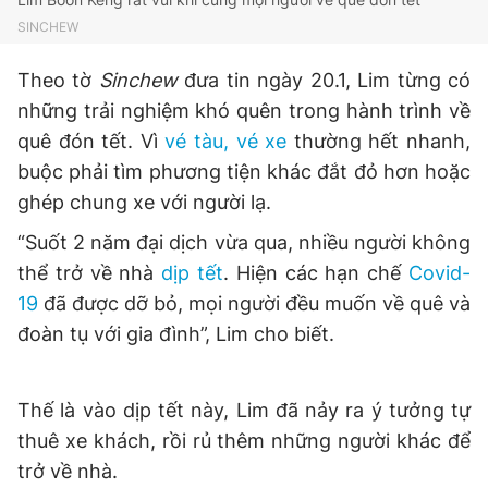
Giấy phép xuất bản số 110/GP - BTTTT cấp ngày 24.3.2020
SINCHEW
© 2003-2026 Bản quyền thuộc về Báo Thanh Niên. Cấm sao
chép dưới mọi hình thức nếu không có sự chấp thuận bằng văn
Theo tờ
Sinchew
đưa tin ngày 20.1, Lim từng có
bản. Phát triển bởi ePi Technologies, JSC.
những trải nghiệm khó quên trong hành trình về
quê đón tết. Vì
vé tàu, vé xe
thường hết nhanh,
buộc phải tìm phương tiện khác đắt đỏ hơn hoặc
ghép chung xe với người lạ.
“Suốt 2 năm đại dịch vừa qua, nhiều người không
thể trở về nhà
dịp tết
. Hiện các hạn chế
Covid-
19
đã được dỡ bỏ, mọi người đều muốn về quê và
đoàn tụ với gia đình”, Lim cho biết.
Thế là vào dịp tết này, Lim đã nảy ra ý tưởng tự
thuê xe khách, rồi rủ thêm những người khác để
trở về nhà.