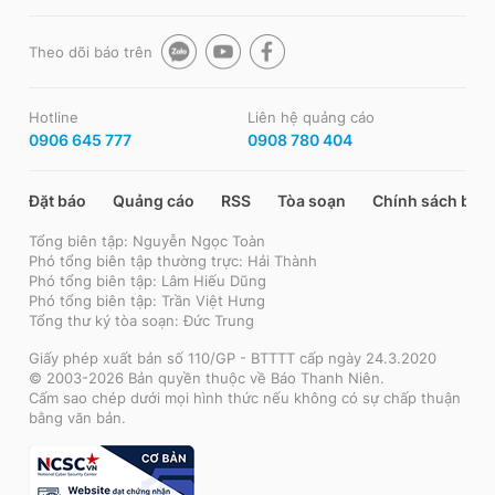
Theo dõi báo trên
Hotline
Liên hệ quảng cáo
0906 645 777
0908 780 404
Đặt báo
Quảng cáo
RSS
Tòa soạn
Chính sách bảo
Tổng biên tập: Nguyễn Ngọc Toàn
Phó tổng biên tập thường trực: Hải Thành
Phó tổng biên tập: Lâm Hiếu Dũng
Phó tổng biên tập: Trần Việt Hưng
Tổng thư ký tòa soạn: Đức Trung
Giấy phép xuất bản số 110/GP - BTTTT cấp ngày 24.3.2020
© 2003-2026 Bản quyền thuộc về Báo Thanh Niên.
Cấm sao chép dưới mọi hình thức nếu không có sự chấp thuận
bằng văn bản.