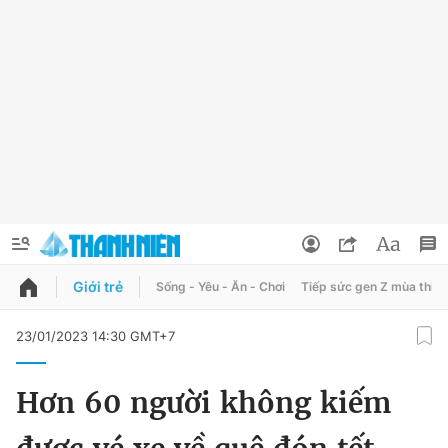
Giới trẻ
Sống - Yêu - Ăn - Chơi
Tiếp sức gen Z mùa thi
QUẢNG CÁO
ĐẶT BÁO
23/01/2023 14:30 GMT+7
Thông tin tài khoản
Hơn 60 người không kiếm
Đổi mật khẩu
Chuyên mục
Tin đã lưu